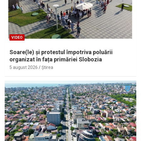
VIDEO
Soare(le) și protestul împotriva poluării
organizat în fața primăriei Slobozia
5 august 2026
Ştirea