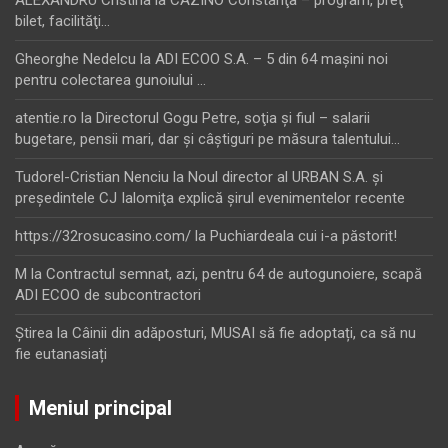
ALEXANDRU Cristina
la
CAZINO Constanţa – program, preţ
bilet, facilităţi…
Gheorghe Nedelcu
la
ADI ECOO S.A. – 5 din 64 maşini noi
pentru colectarea gunoiului …
atentie.ro
la
Directorul Gogu Petre, soţia şi fiul – salarii
bugetare, pensii mari, dar şi câştiguri pe măsura talentului…
Tudorel-Cristian Nenciu
la
Noul director al URBAN S.A. şi
preşedintele CJ Ialomiţa explică şirul evenimentelor recente
https://32rosucasino.com/
la
Puchiardeala cui i-a păstorit!
M
la
Contractul semnat, azi, pentru 64 de autogunoiere, scapă
ADI ECOO de subcontractori
Ştirea
la
Câinii din adăposturi, MUSAI să fie adoptați, ca să nu
fie eutanasiați
Meniul principal