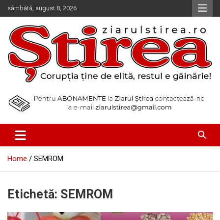
Skip
sâmbătă, august 8, 2026
to
content
Corupția ține de elită, restul e găinărie!
Ziarul Știrea
Home
SEMROM
Etichetă:
SEMROM