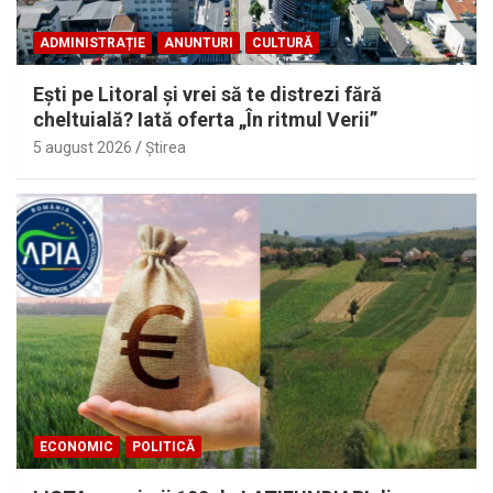
ADMINISTRAȚIE
ANUNTURI
CULTURĂ
Eşti pe Litoral şi vrei să te distrezi fără
cheltuială? Iată oferta „În ritmul Verii”
5 august 2026
Ştirea
ECONOMIC
POLITICĂ