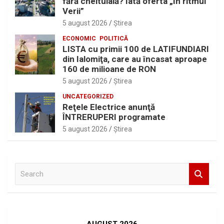
fără cheltuială? Iată oferta „În ritmul
Verii”
5 august 2026
Ştirea
ECONOMIC
POLITICĂ
LISTA cu primii 100 de LATIFUNDIARI
din Ialomiţa, care au încasat aproape
160 de milioane de RON
5 august 2026
Ştirea
UNCATEGORIZED
Reţele Electrice anunţă
ÎNTRERUPERI programate
5 august 2026
Ştirea
S
e
a
r
c
h