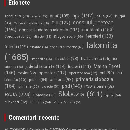
Etichete
apa
(197)
anaf
(105)
APIA
(84)
buget
agricultura
(70)
amara
(52)
consiliul judetean
CJI
(127)
(85)
Camera Deputatilor
(58)
(194)
constanta
(153)
consiliul judetean ialomita
(116)
fermieri
(133)
Coronavirus
(69)
Dragos Soare
(66)
director
(51)
Ialomita
fetesti
(119)
fonduri europene
(60)
finante
(56)
(1685)
investitii
(98)
IPJ Ialomita
(96)
impozite
(56)
ISU
Marian Pavel
judetul Ialomita
(114)
lucrari
(111)
Ialomita
(58)
(146)
operator
(112)
pnl
(99)
PNL
medici
(72)
operator apa
(72)
primaria slobozia
Ialomita
(90)
primaria
(93)
primar
(84)
(164)
psd
(149)
PSD Ialomita
(82)
primarie
(66)
proiecte
(54)
Slobozia
(611)
RAJA
(224)
Romania
(78)
spital
(64)
subventii
(82)
Tandarei
(64)
Victor Moraru
(56)
Comentarii recente