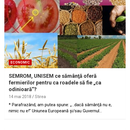
ECONOMIC
SEMROM, UNISEM ce sămânţă oferă
fermierilor pentru ca roadele să fie „ca
odinioară”?
14 mai 2018
Stirea
* Parafrazând, am putea spune: „…dacă sâmânţă nu e,
nimic nu e!” Uniunea Europeană şi/sau Guvernul…