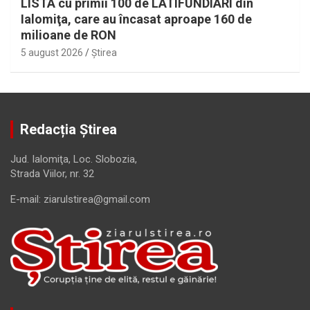
LISTA cu primii 100 de LATIFUNDIARI din
Ialomiţa, care au încasat aproape 160 de
milioane de RON
5 august 2026
Ştirea
Redacția Știrea
Jud. Ialomiţa, Loc. Slobozia,
Strada Viilor, nr. 32
E-mail: ziarulstirea@gmail.com