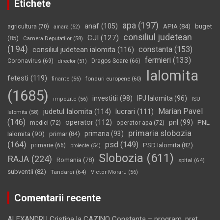
Etichete
apa
(197)
anaf
(105)
APIA
(84)
buget
agricultura
(70)
amara
(52)
consiliul judetean
CJI
(127)
(85)
Camera Deputatilor
(58)
(194)
constanta
(153)
consiliul judetean ialomita
(116)
fermieri
(133)
Coronavirus
(69)
Dragos Soare
(66)
director
(51)
Ialomita
fetesti
(119)
fonduri europene
(60)
finante
(56)
(1685)
investitii
(98)
IPJ Ialomita
(96)
impozite
(56)
ISU
Marian Pavel
judetul Ialomita
(114)
lucrari
(111)
Ialomita
(58)
(146)
operator
(112)
pnl
(99)
PNL
medici
(72)
operator apa
(72)
primaria slobozia
Ialomita
(90)
primaria
(93)
primar
(84)
(164)
psd
(149)
PSD Ialomita
(82)
primarie
(66)
proiecte
(54)
Slobozia
(611)
RAJA
(224)
Romania
(78)
spital
(64)
subventii
(82)
Tandarei
(64)
Victor Moraru
(56)
Comentarii recente
ALEXANDRU Cristina
la
CAZINO Constanţa – program, preţ