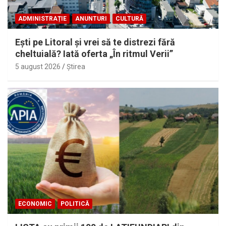
ADMINISTRAȚIE
ANUNTURI
CULTURĂ
Eşti pe Litoral şi vrei să te distrezi fără
cheltuială? Iată oferta „În ritmul Verii”
5 august 2026
Ştirea
ECONOMIC
POLITICĂ