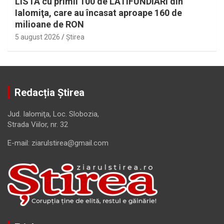
LISTA cu primii 100 de LATIFUNDIARI din
Ialomiţa, care au încasat aproape 160 de
milioane de RON
5 august 2026
Ştirea
Redacția Știrea
Jud. Ialomiţa, Loc. Slobozia,
Strada Viilor, nr. 32
E-mail: ziarulstirea@gmail.com