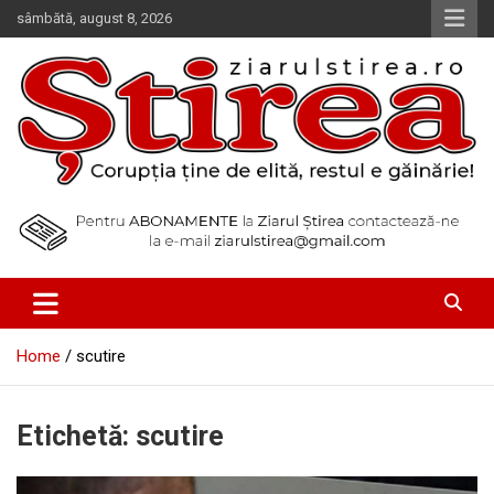
Skip
sâmbătă, august 8, 2026
to
content
Corupția ține de elită, restul e găinărie!
Ziarul Știrea
Home
scutire
Etichetă:
scutire