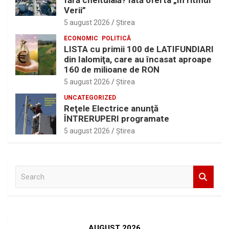
fără cheltuială? Iată oferta „În ritmul
Verii”
5 august 2026
Ştirea
ECONOMIC
POLITICĂ
LISTA cu primii 100 de LATIFUNDIARI
din Ialomiţa, care au încasat aproape
160 de milioane de RON
5 august 2026
Ştirea
UNCATEGORIZED
Reţele Electrice anunţă
ÎNTRERUPERI programate
5 august 2026
Ştirea
S
e
a
r
c
h
AUGUST 2026