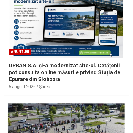
ANUNTURI
URBAN S.A. și-a modernizat site-ul. Cetățenii
pot consulta online măsurile privind Stația de
Epurare din Slobozia
6 august 2026
Ştirea