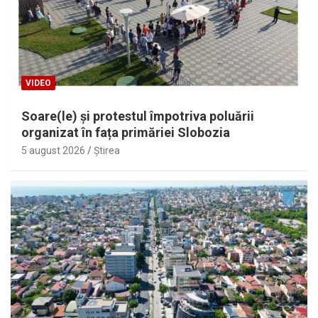
VIDEO
Soare(le) și protestul împotriva poluării
organizat în fața primăriei Slobozia
5 august 2026
Ştirea