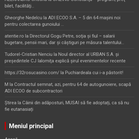
bilet, facilităţi…
Gheorghe Nedelcu
la
ADI ECOO S.A. – 5 din 64 maşini noi
pentru colectarea gunoiului …
atentie.ro
la
Directorul Gogu Petre, soţia şi fiul – salarii
bugetare, pensii mari, dar şi câştiguri pe măsura talentului…
Tudorel-Cristian Nenciu
la
Noul director al URBAN S.A. şi
preşedintele CJ Ialomiţa explică şirul evenimentelor recente
https://32rosucasino.com/
la
Puchiardeala cui i-a păstorit!
M
la
Contractul semnat, azi, pentru 64 de autogunoiere, scapă
ADI ECOO de subcontractori
Ştirea
la
Câinii din adăposturi, MUSAI să fie adoptați, ca să nu
fie eutanasiați
Meniul principal