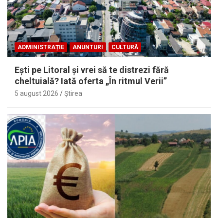
ADMINISTRAȚIE
ANUNTURI
CULTURĂ
Eşti pe Litoral şi vrei să te distrezi fără
cheltuială? Iată oferta „În ritmul Verii”
5 august 2026
Ştirea