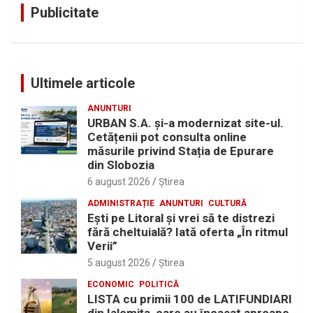
Publicitate
Ultimele articole
ANUNTURI
URBAN S.A. și-a modernizat site-ul.
Cetățenii pot consulta online
măsurile privind Stația de Epurare
din Slobozia
6 august 2026
Ştirea
ADMINISTRAȚIE
ANUNTURI
CULTURĂ
Eşti pe Litoral şi vrei să te distrezi
fără cheltuială? Iată oferta „În ritmul
Verii”
5 august 2026
Ştirea
ECONOMIC
POLITICĂ
LISTA cu primii 100 de LATIFUNDIARI