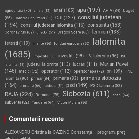
apa
(197)
anaf
(105)
APIA
(84)
buget
agricultura
(70)
amara
(52)
consiliul judetean
CJI
(127)
(85)
Camera Deputatilor
(58)
(194)
constanta
(153)
consiliul judetean ialomita
(116)
fermieri
(133)
Coronavirus
(69)
Dragos Soare
(66)
director
(51)
Ialomita
fetesti
(119)
fonduri europene
(60)
finante
(56)
(1685)
investitii
(98)
IPJ Ialomita
(96)
impozite
(56)
ISU
Marian Pavel
judetul Ialomita
(113)
lucrari
(111)
Ialomita
(58)
(146)
operator
(112)
pnl
(99)
PNL
medici
(72)
operator apa
(72)
primaria slobozia
Ialomita
(90)
primaria
(93)
primar
(84)
(164)
psd
(149)
PSD Ialomita
(82)
primarie
(66)
proiecte
(54)
Slobozia
(611)
RAJA
(224)
Romania
(78)
spital
(64)
subventii
(82)
Tandarei
(64)
Victor Moraru
(56)
Comentarii recente
ALEXANDRU Cristina
la
CAZINO Constanţa – program, preţ
bilet, facilităţi…