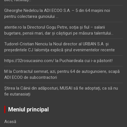
Gheorghe Nedelcu
la
ADI ECOO S.A. – 5 din 64 maşini noi
pentru colectarea gunoiului …
atentie.ro
la
Directorul Gogu Petre, soţia şi fiul – salarii
bugetare, pensii mari, dar şi câştiguri pe măsura talentului…
Tudorel-Cristian Nenciu
la
Noul director al URBAN S.A. şi
preşedintele CJ Ialomiţa explică şirul evenimentelor recente
https://32rosucasino.com/
la
Puchiardeala cui i-a păstorit!
M
la
Contractul semnat, azi, pentru 64 de autogunoiere, scapă
ADI ECOO de subcontractori
Ştirea
la
Câinii din adăposturi, MUSAI să fie adoptați, ca să nu
fie eutanasiați
Meniul principal
Acasă