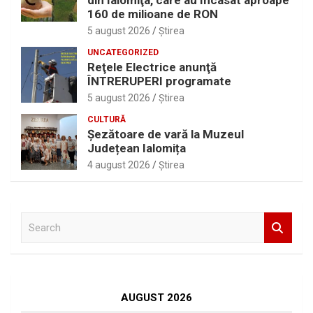
din Ialomiţa, care au încasat aproape
160 de milioane de RON
5 august 2026
Ştirea
UNCATEGORIZED
Reţele Electrice anunţă
ÎNTRERUPERI programate
5 august 2026
Ştirea
CULTURĂ
Șezătoare de vară la Muzeul
Județean Ialomița
4 august 2026
Ştirea
S
e
a
r
c
h
AUGUST 2026