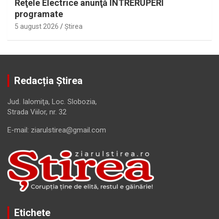
Reţele Electrice anunţă ÎNTRERUPERI
programate
5 august 2026
Ştirea
Redacția Știrea
Jud. Ialomiţa, Loc. Slobozia,
Strada Viilor, nr. 32
E-mail: ziarulstirea@gmail.com
Etichete