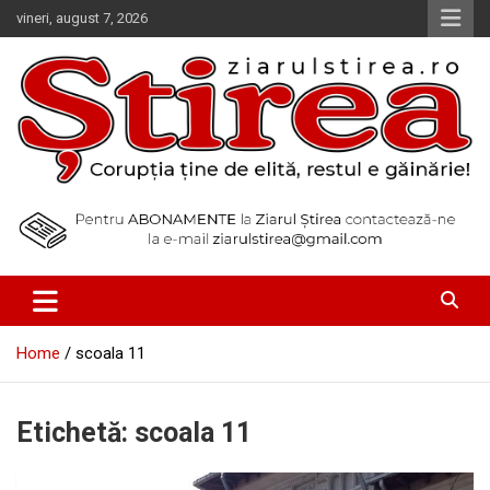
Skip
vineri, august 7, 2026
to
content
Corupția ține de elită, restul e găinărie!
Ziarul Știrea
Home
scoala 11
Etichetă:
scoala 11