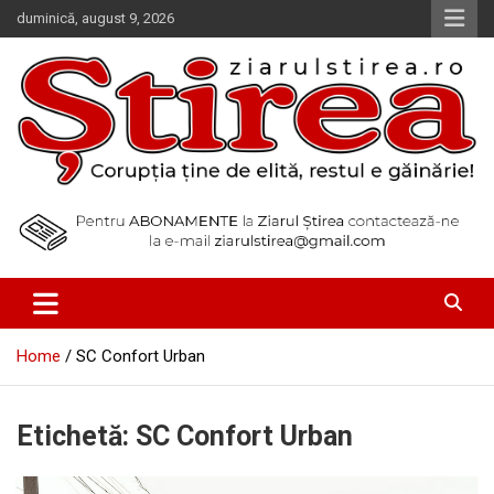
Skip
duminică, august 9, 2026
to
content
Corupția ține de elită, restul e găinărie!
Ziarul Știrea
Home
SC Confort Urban
Etichetă:
SC Confort Urban