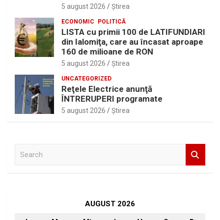
5 august 2026
Ştirea
ECONOMIC
POLITICĂ
LISTA cu primii 100 de LATIFUNDIARI
din Ialomiţa, care au încasat aproape
160 de milioane de RON
5 august 2026
Ştirea
UNCATEGORIZED
Reţele Electrice anunţă
ÎNTRERUPERI programate
5 august 2026
Ştirea
S
e
a
r
c
h
AUGUST 2026