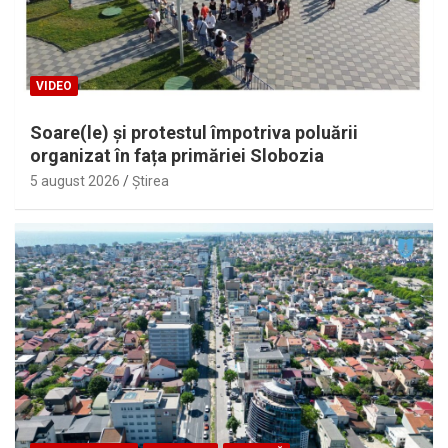
VIDEO
Soare(le) și protestul împotriva poluării
organizat în fața primăriei Slobozia
5 august 2026
Ştirea