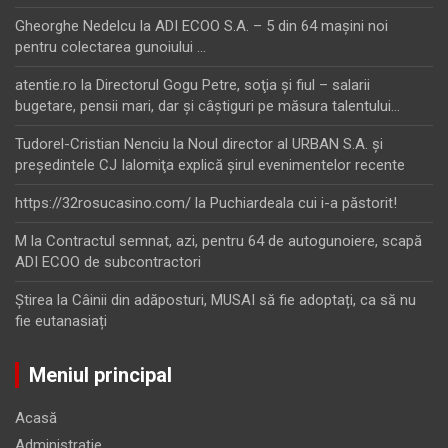
Gheorghe Nedelcu
la
ADI ECOO S.A. – 5 din 64 maşini noi
pentru colectarea gunoiului …
atentie.ro
la
Directorul Gogu Petre, soţia şi fiul – salarii
bugetare, pensii mari, dar şi câştiguri pe măsura talentului…
Tudorel-Cristian Nenciu
la
Noul director al URBAN S.A. şi
preşedintele CJ Ialomiţa explică şirul evenimentelor recente
https://32rosucasino.com/
la
Puchiardeala cui i-a păstorit!
M
la
Contractul semnat, azi, pentru 64 de autogunoiere, scapă
ADI ECOO de subcontractori
Ştirea
la
Câinii din adăposturi, MUSAI să fie adoptați, ca să nu
fie eutanasiați
Meniul principal
Acasă
Administrație