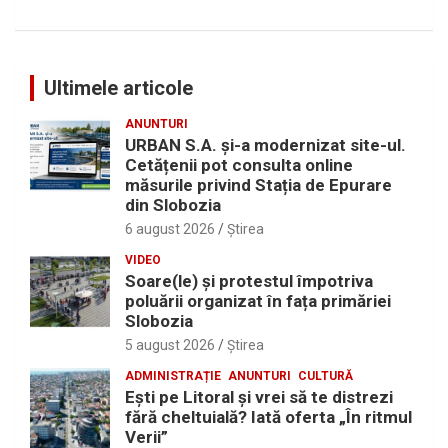
Ultimele articole
ANUNTURI
URBAN S.A. și-a modernizat site-ul.
Cetățenii pot consulta online
măsurile privind Stația de Epurare
din Slobozia
6 august 2026
Ştirea
VIDEO
Soare(le) și protestul împotriva
poluării organizat în fața primăriei
Slobozia
5 august 2026
Ştirea
ADMINISTRAȚIE
ANUNTURI
CULTURĂ
Eşti pe Litoral şi vrei să te distrezi
fără cheltuială? Iată oferta „În ritmul
Verii”