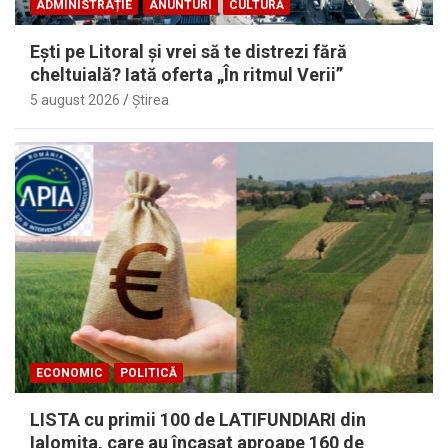
ADMINISTRAȚIE
ANUNTURI
CULTURĂ
Eşti pe Litoral şi vrei să te distrezi fără
cheltuială? Iată oferta „În ritmul Verii”
5 august 2026
Ştirea
ECONOMIC
POLITICĂ
LISTA cu primii 100 de LATIFUNDIARI din
Ialomiţa, care au încasat aproape 160 de