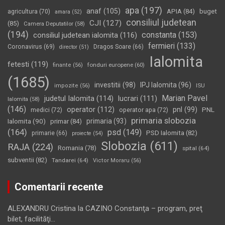
apa
(197)
anaf
(105)
APIA
(84)
buget
agricultura
(70)
amara
(52)
consiliul judetean
CJI
(127)
(85)
Camera Deputatilor
(58)
(194)
constanta
(153)
consiliul judetean ialomita
(116)
fermieri
(133)
Coronavirus
(69)
Dragos Soare
(66)
director
(51)
Ialomita
fetesti
(119)
fonduri europene
(60)
finante
(56)
(1685)
investitii
(98)
IPJ Ialomita
(96)
impozite
(56)
ISU
Marian Pavel
judetul Ialomita
(114)
lucrari
(111)
Ialomita
(58)
(146)
operator
(112)
pnl
(99)
PNL
medici
(72)
operator apa
(72)
primaria slobozia
Ialomita
(90)
primaria
(93)
primar
(84)
(164)
psd
(149)
PSD Ialomita
(82)
primarie
(66)
proiecte
(54)
Slobozia
(611)
RAJA
(224)
Romania
(78)
spital
(64)
subventii
(82)
Tandarei
(64)
Victor Moraru
(56)
Comentarii recente
ALEXANDRU Cristina
la
CAZINO Constanţa – program, preţ
bilet, facilităţi…