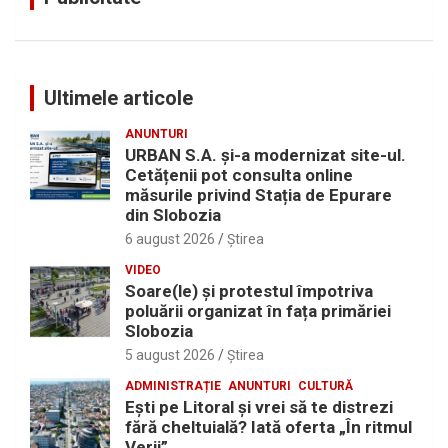
Ultimele articole
ANUNTURI
URBAN S.A. și-a modernizat site-ul.
Cetățenii pot consulta online
măsurile privind Stația de Epurare
din Slobozia
6 august 2026
Ştirea
VIDEO
Soare(le) și protestul împotriva
poluării organizat în fața primăriei
Slobozia
5 august 2026
Ştirea
ADMINISTRAȚIE
ANUNTURI
CULTURĂ
Eşti pe Litoral şi vrei să te distrezi
fără cheltuială? Iată oferta „În ritmul
Verii”