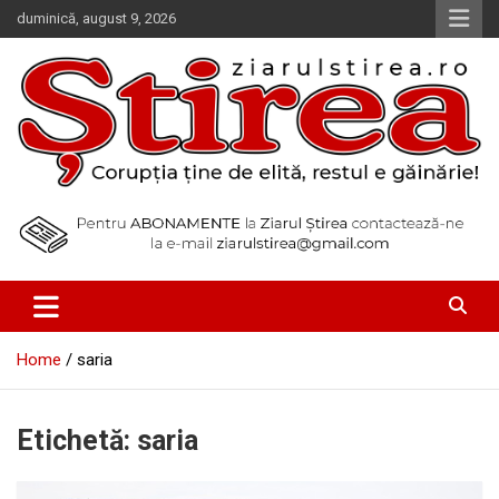
Skip
duminică, august 9, 2026
to
content
Corupția ține de elită, restul e găinărie!
Ziarul Știrea
Home
saria
Etichetă:
saria