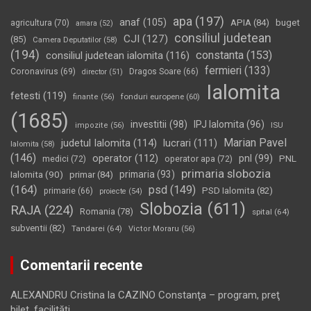
apa
(197)
anaf
(105)
APIA
(84)
buget
agricultura
(70)
amara
(52)
consiliul judetean
CJI
(127)
(85)
Camera Deputatilor
(58)
(194)
constanta
(153)
consiliul judetean ialomita
(116)
fermieri
(133)
Coronavirus
(69)
Dragos Soare
(66)
director
(51)
Ialomita
fetesti
(119)
fonduri europene
(60)
finante
(56)
(1685)
investitii
(98)
IPJ Ialomita
(96)
impozite
(56)
ISU
Marian Pavel
judetul Ialomita
(114)
lucrari
(111)
Ialomita
(58)
(146)
operator
(112)
pnl
(99)
PNL
medici
(72)
operator apa
(72)
primaria slobozia
Ialomita
(90)
primaria
(93)
primar
(84)
(164)
psd
(149)
PSD Ialomita
(82)
primarie
(66)
proiecte
(54)
Slobozia
(611)
RAJA
(224)
Romania
(78)
spital
(64)
subventii
(82)
Tandarei
(64)
Victor Moraru
(56)
Comentarii recente
ALEXANDRU Cristina
la
CAZINO Constanţa – program, preţ
bilet, facilităţi…