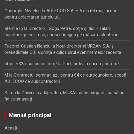
Gheorghe Nedelcu
la
ADI ECOO S.A. – 5 din 64 maşini noi
pentru colectarea gunoiului …
atentie.ro
la
Directorul Gogu Petre, soţia şi fiul – salarii
bugetare, pensii mari, dar şi câştiguri pe măsura talentului…
Tudorel-Cristian Nenciu
la
Noul director al URBAN S.A. şi
preşedintele CJ Ialomiţa explică şirul evenimentelor recente
https://32rosucasino.com/
la
Puchiardeala cui i-a păstorit!
M
la
Contractul semnat, azi, pentru 64 de autogunoiere, scapă
ADI ECOO de subcontractori
Ştirea
la
Câinii din adăposturi, MUSAI să fie adoptați, ca să nu
fie eutanasiați
Meniul principal
Acasă