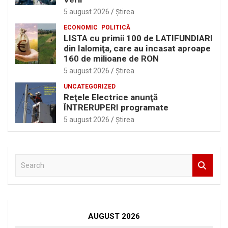
5 august 2026
Ştirea
ECONOMIC
POLITICĂ
LISTA cu primii 100 de LATIFUNDIARI
din Ialomiţa, care au încasat aproape
160 de milioane de RON
5 august 2026
Ştirea
UNCATEGORIZED
Reţele Electrice anunţă
ÎNTRERUPERI programate
5 august 2026
Ştirea
S
e
a
r
c
h
AUGUST 2026