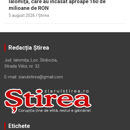
Ialomiţa, care au încasat aproape 160 de
milioane de RON
5 august 2026
Ştirea
Redacția Știrea
Jud. Ialomiţa, Loc. Slobozia,
Strada Viilor, nr. 32
E-mail: ziarulstirea@gmail.com
Etichete