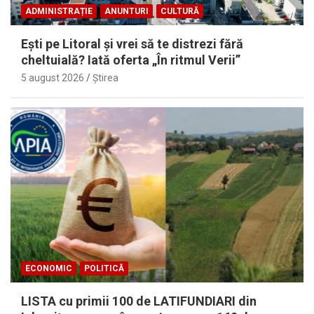
ADMINISTRAȚIE
ANUNTURI
CULTURĂ
Eşti pe Litoral şi vrei să te distrezi fără
cheltuială? Iată oferta „În ritmul Verii”
5 august 2026
Ştirea
ECONOMIC
POLITICĂ
LISTA cu primii 100 de LATIFUNDIARI din