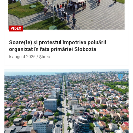
VIDEO
Soare(le) și protestul împotriva poluării
organizat în fața primăriei Slobozia
5 august 2026
Ştirea