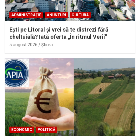
ADMINISTRAȚIE
ANUNTURI
CULTURĂ
Eşti pe Litoral şi vrei să te distrezi fără
cheltuială? Iată oferta „În ritmul Verii”
5 august 2026
Ştirea
ECONOMIC
POLITICĂ