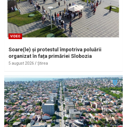
VIDEO
Soare(le) și protestul împotriva poluării
organizat în fața primăriei Slobozia
5 august 2026
Ştirea