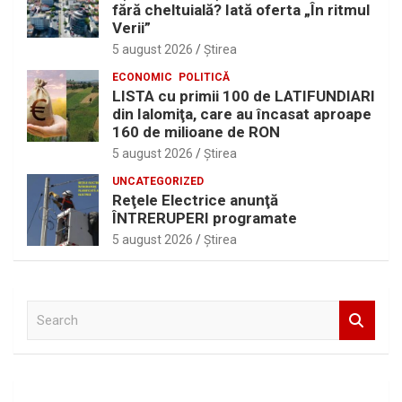
fără cheltuială? Iată oferta „În ritmul
Verii”
5 august 2026
Ştirea
ECONOMIC
POLITICĂ
LISTA cu primii 100 de LATIFUNDIARI
din Ialomiţa, care au încasat aproape
160 de milioane de RON
5 august 2026
Ştirea
UNCATEGORIZED
Reţele Electrice anunţă
ÎNTRERUPERI programate
5 august 2026
Ştirea
S
e
a
r
c