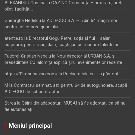
ALEXANDRU Cristina
la
CAZINO Constanţa – program, preţ
bilet, facilităţi…
Gheorghe Nedelcu
la
ADI ECOO S.A. – 5 din 64 maşini noi
pentru colectarea gunoiului …
atentie.ro
la
Directorul Gogu Petre, soţia şi fiul – salarii
bugetare, pensii mari, dar şi câştiguri pe măsura talentului…
Tudorel-Cristian Nenciu
la
Noul director al URBAN S.A. şi
preşedintele CJ Ialomiţa explică şirul evenimentelor recente
https://32rosucasino.com/
la
Puchiardeala cui i-a păstorit!
M
la
Contractul semnat, azi, pentru 64 de autogunoiere, scapă
ADI ECOO de subcontractori
Ştirea
la
Câinii din adăposturi, MUSAI să fie adoptați, ca să nu
fie eutanasiați
Meniul principal