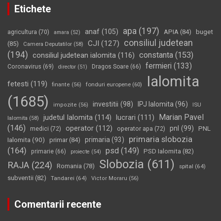
Etichete
apa
(197)
anaf
(105)
APIA
(84)
buget
agricultura
(70)
amara
(52)
consiliul judetean
CJI
(127)
(85)
Camera Deputatilor
(58)
(194)
constanta
(153)
consiliul judetean ialomita
(116)
fermieri
(133)
Coronavirus
(69)
Dragos Soare
(66)
director
(51)
Ialomita
fetesti
(119)
fonduri europene
(60)
finante
(56)
(1685)
investitii
(98)
IPJ Ialomita
(96)
impozite
(56)
ISU
Marian Pavel
judetul Ialomita
(114)
lucrari
(111)
Ialomita
(58)
(146)
operator
(112)
pnl
(99)
PNL
medici
(72)
operator apa
(72)
primaria slobozia
Ialomita
(90)
primaria
(93)
primar
(84)
(164)
psd
(149)
PSD Ialomita
(82)
primarie
(66)
proiecte
(54)
Slobozia
(611)
RAJA
(224)
Romania
(78)
spital
(64)
subventii
(82)
Tandarei
(64)
Victor Moraru
(56)
Comentarii recente