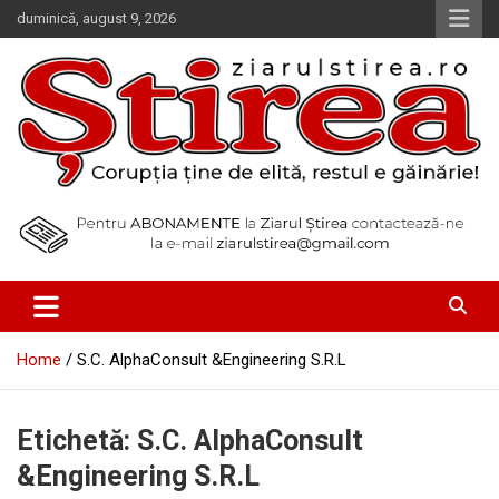
Skip
duminică, august 9, 2026
to
content
Corupția ține de elită, restul e găinărie!
Ziarul Știrea
Home
S.C. AlphaConsult &Engineering S.R.L
Etichetă:
S.C. AlphaConsult
&Engineering S.R.L