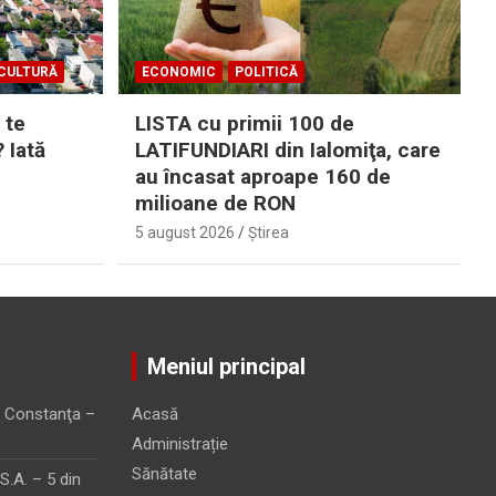
CULTURĂ
ECONOMIC
POLITICĂ
 te
LISTA cu primii 100 de
? Iată
LATIFUNDIARI din Ialomiţa, care
au încasat aproape 160 de
milioane de RON
5 august 2026
Ştirea
Meniul principal
 Constanţa –
Acasă
Administrație
Sănătate
.A. – 5 din