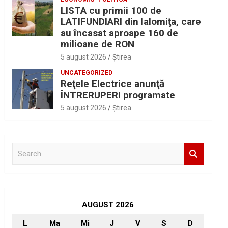
LISTA cu primii 100 de
LATIFUNDIARI din Ialomiţa, care
au încasat aproape 160 de
milioane de RON
5 august 2026
Ştirea
UNCATEGORIZED
Reţele Electrice anunţă
ÎNTRERUPERI programate
5 august 2026
Ştirea
S
e
a
r
c
h
AUGUST 2026
L
Ma
Mi
J
V
S
D