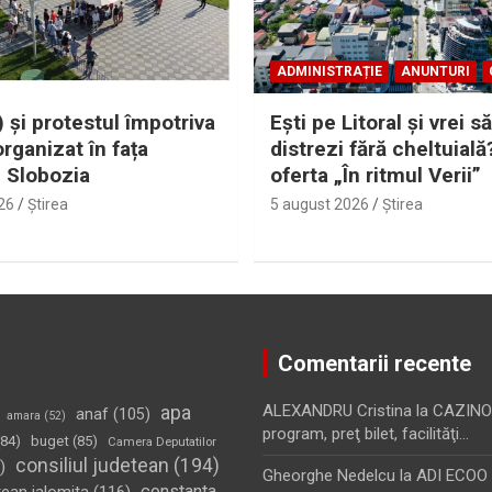
ADMINISTRAȚIE
ANUNTURI
 și protestul împotriva
Eşti pe Litoral şi vrei să
organizat în fața
distrezi fără cheltuială
i Slobozia
oferta „În ritmul Verii”
26
Ştirea
5 august 2026
Ştirea
Comentarii recente
apa
ALEXANDRU Cristina
la
CAZINO
anaf
(105)
amara
(52)
program, preţ bilet, facilităţi…
84)
buget
(85)
Camera Deputatilor
consiliul judetean
(194)
)
Gheorghe Nedelcu
la
ADI ECOO S
constanta