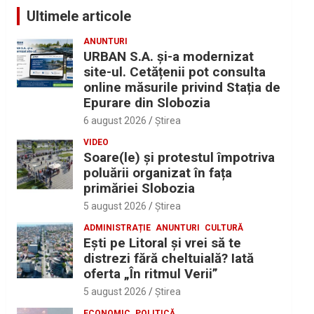
Ultimele articole
ANUNTURI
URBAN S.A. și-a modernizat
site-ul. Cetățenii pot consulta
online măsurile privind Stația de
Epurare din Slobozia
6 august 2026
Ştirea
VIDEO
Soare(le) și protestul împotriva
poluării organizat în fața
primăriei Slobozia
5 august 2026
Ştirea
ADMINISTRAȚIE
ANUNTURI
CULTURĂ
Eşti pe Litoral şi vrei să te
distrezi fără cheltuială? Iată
oferta „În ritmul Verii”
5 august 2026
Ştirea
ECONOMIC
POLITICĂ