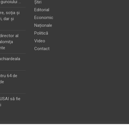
 gunoiului …
Știri
Editorial
e, soţia şi
Economic
i, dar şi
Naționale
Politică
director al
Video
alomiţa
nte
Contact
chiardeala
ntru 64 de
de
MUSAI să fie
i