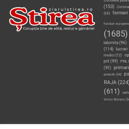
consiliul jude
(153)
Corona
fermieri
(66)
fonduri europen
(1685)
Ialomita
(96)
(114)
lucrari
op
medici
(72)
pnl
(99)
PNL 
primari
(93)
p
proiecte
(54)
RAJA
(224
(611)
spit
Victor Moraru
(5