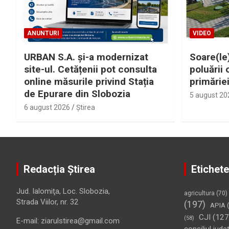
ANUNTURI
VIDEO
URBAN S.A. și-a modernizat
Soare(le)
site-ul. Cetățenii pot consulta
poluării 
online măsurile privind Stația
primărie
de Epurare din Slobozia
5 august 20
6 august 2026
Ştirea
Redacția Știrea
Etichete
Jud. Ialomiţa, Loc. Slobozia,
agricultura
(70)
Strada Viilor, nr. 32
(197)
APIA
(
CJI
(127
(58)
E-mail: ziarulstirea@gmail.com