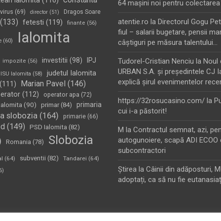
tean ialomita
(116)
64 maşini noi pentru colectarea
virus
(69)
Dragos Soare
director
(51)
(133)
atentie.ro
la
Directorul Gogu Petr
fetesti
(119)
finante
(56)
fiul – salarii bugetare, pensii mar
Ialomita
e
(60)
câştiguri pe măsura talentului…
investitii
(98)
IPJ
Tudorel-Cristian Nenciu
la
Noul 
impozite
(56)
URBAN S.A. şi preşedintele CJ I
judetul Ialomita
ISU Ialomita
(58)
explică şirul evenimentelor rece
Marian Pavel
(146)
(111)
erator
(112)
operator apa
(72)
https://32rosucasino.com/
la
Pu
Ialomita
(90)
primaria
primar
(84)
cui i-a păstorit!
a slobozia
(164)
primarie
(66)
sd
(149)
PSD Ialomita
(82)
M
la
Contractul semnat, azi, pe
Slobozia
)
autogunoiere, scapă ADI ECOO 
Romania
(78)
subcontractori
subventii
(82)
al
(64)
Tandarei
(64)
Ştirea
la
Câinii din adăposturi, 
6)
adoptați, ca să nu fie eutanasiaț