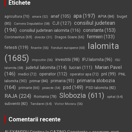
Etichete
apa
(197)
anaf
(105)
APIA
(84)
buget
agricultura
(70)
amara
(52)
consiliul judetean
CJI
(127)
(85)
Camera Deputatilor
(58)
(194)
constanta
(153)
consiliul judetean ialomita
(116)
fermieri
(133)
Coronavirus
(69)
Dragos Soare
(66)
director
(51)
Ialomita
fetesti
(119)
fonduri europene
(60)
finante
(56)
(1685)
investitii
(98)
IPJ Ialomita
(96)
impozite
(56)
ISU
Marian Pavel
judetul Ialomita
(114)
lucrari
(111)
Ialomita
(58)
(146)
operator
(112)
pnl
(99)
PNL
medici
(72)
operator apa
(72)
primaria slobozia
Ialomita
(90)
primaria
(93)
primar
(84)
(164)
psd
(149)
PSD Ialomita
(82)
primarie
(66)
proiecte
(54)
Slobozia
(611)
RAJA
(224)
Romania
(78)
spital
(64)
subventii
(82)
Tandarei
(64)
Victor Moraru
(56)
Comentarii recente