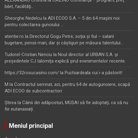
ALEXANDRU Cristina
la
CAZINO Constanţa – program, preţ
bilet, facilităţi…
Gheorghe Nedelcu
la
ADI ECOO S.A. – 5 din 64 maşini noi
pentru colectarea gunoiului …
atentie.ro
la
Directorul Gogu Petre, soţia şi fiul – salarii
bugetare, pensii mari, dar şi câştiguri pe măsura talentului…
Tudorel-Cristian Nenciu
la
Noul director al URBAN S.A. şi
preşedintele CJ Ialomiţa explică şirul evenimentelor recente
https://32rosucasino.com/
la
Puchiardeala cui i-a păstorit!
M
la
Contractul semnat, azi, pentru 64 de autogunoiere, scapă
ADI ECOO de subcontractori
Ştirea
la
Câinii din adăposturi, MUSAI să fie adoptați, ca să nu
fie eutanasiați
Meniul principal