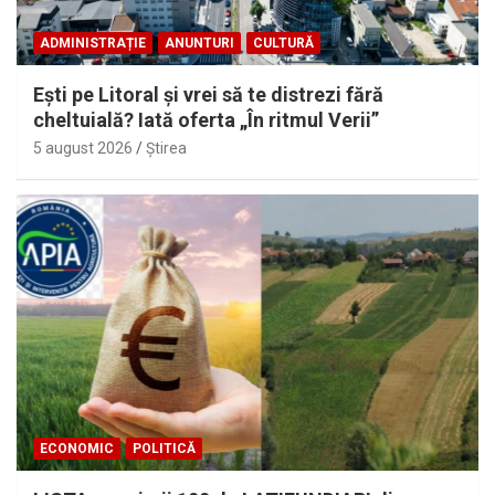
ADMINISTRAȚIE
ANUNTURI
CULTURĂ
Eşti pe Litoral şi vrei să te distrezi fără
cheltuială? Iată oferta „În ritmul Verii”
5 august 2026
Ştirea
ECONOMIC
POLITICĂ