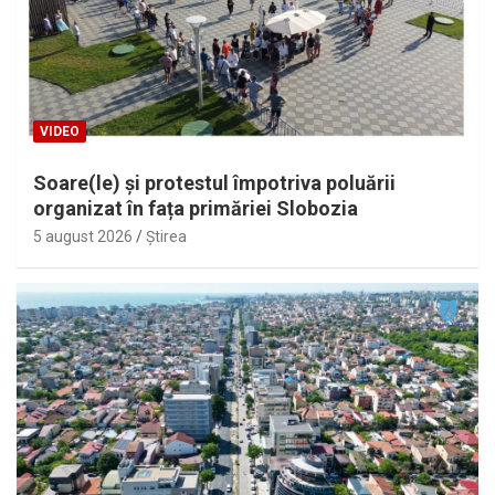
VIDEO
Soare(le) și protestul împotriva poluării
organizat în fața primăriei Slobozia
5 august 2026
Ştirea