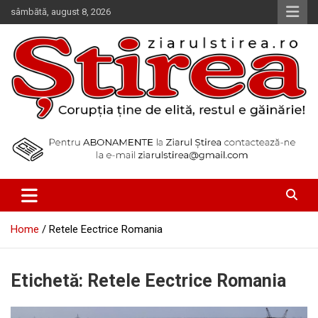
Skip
sâmbătă, august 8, 2026
to
content
Corupția ține de elită, restul e găinărie!
Ziarul Știrea
Home
Retele Eectrice Romania
Etichetă:
Retele Eectrice Romania