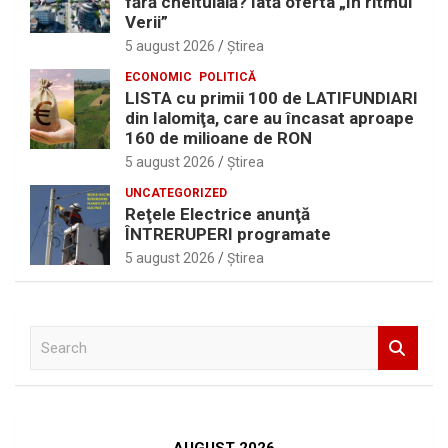
fără cheltuială? Iată oferta „În ritmul
Verii”
5 august 2026
Ştirea
ECONOMIC
POLITICĂ
LISTA cu primii 100 de LATIFUNDIARI
din Ialomiţa, care au încasat aproape
160 de milioane de RON
5 august 2026
Ştirea
UNCATEGORIZED
Reţele Electrice anunţă
ÎNTRERUPERI programate
5 august 2026
Ştirea
S
e
a
r
c
h