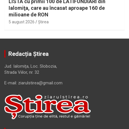
LISTA cu primii 100 de LATIFUNDIARI din
Ialomiţa, care au încasat aproape 160 de
milioane de RON
5 august 2026
Ştirea
Redacția Știrea
Jud. Ialomiţa, Loc. Slobozia,
Strada Viilor, nr. 32
E-mail: ziarulstirea@gmail.com