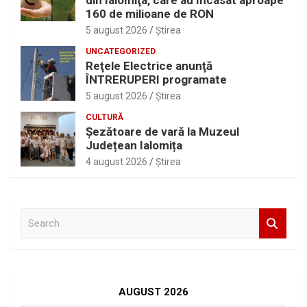
din Ialomiţa, care au încasat aproape
160 de milioane de RON
5 august 2026
Ştirea
UNCATEGORIZED
Reţele Electrice anunţă
ÎNTRERUPERI programate
5 august 2026
Ştirea
CULTURĂ
Șezătoare de vară la Muzeul
Județean Ialomița
4 august 2026
Ştirea
S
e
a
r
c
h
AUGUST 2026