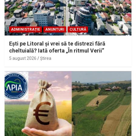
ADMINISTRAȚIE
ANUNTURI
CULTURĂ
Eşti pe Litoral şi vrei să te distrezi fără
cheltuială? Iată oferta „În ritmul Verii”
5 august 2026
Ştirea