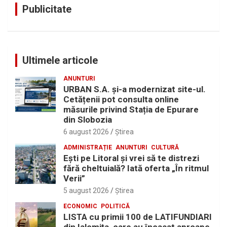
Publicitate
Ultimele articole
ANUNTURI
URBAN S.A. și-a modernizat site-ul.
Cetățenii pot consulta online
măsurile privind Stația de Epurare
din Slobozia
6 august 2026
Ştirea
ADMINISTRAȚIE
ANUNTURI
CULTURĂ
Eşti pe Litoral şi vrei să te distrezi
fără cheltuială? Iată oferta „În ritmul
Verii”
5 august 2026
Ştirea
ECONOMIC
POLITICĂ
LISTA cu primii 100 de LATIFUNDIARI