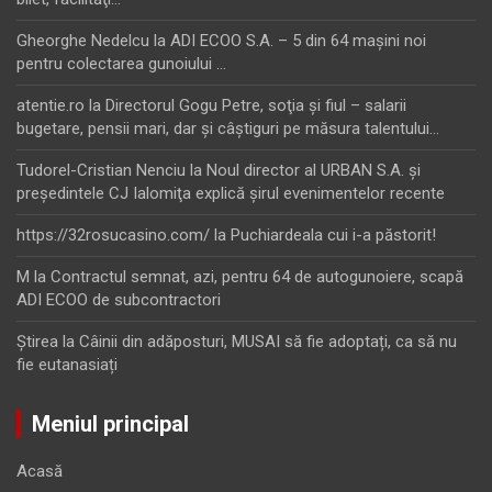
Gheorghe Nedelcu
la
ADI ECOO S.A. – 5 din 64 maşini noi
pentru colectarea gunoiului …
atentie.ro
la
Directorul Gogu Petre, soţia şi fiul – salarii
bugetare, pensii mari, dar şi câştiguri pe măsura talentului…
Tudorel-Cristian Nenciu
la
Noul director al URBAN S.A. şi
preşedintele CJ Ialomiţa explică şirul evenimentelor recente
https://32rosucasino.com/
la
Puchiardeala cui i-a păstorit!
M
la
Contractul semnat, azi, pentru 64 de autogunoiere, scapă
ADI ECOO de subcontractori
Ştirea
la
Câinii din adăposturi, MUSAI să fie adoptați, ca să nu
fie eutanasiați
Meniul principal
Acasă