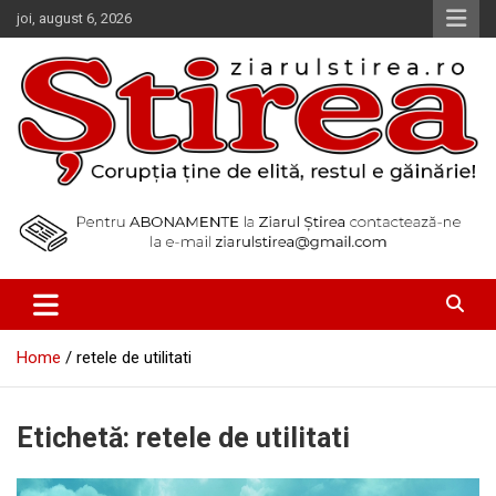
Skip
joi, august 6, 2026
to
content
Corupția ține de elită, restul e găinărie!
Ziarul Știrea
Home
retele de utilitati
Etichetă:
retele de utilitati