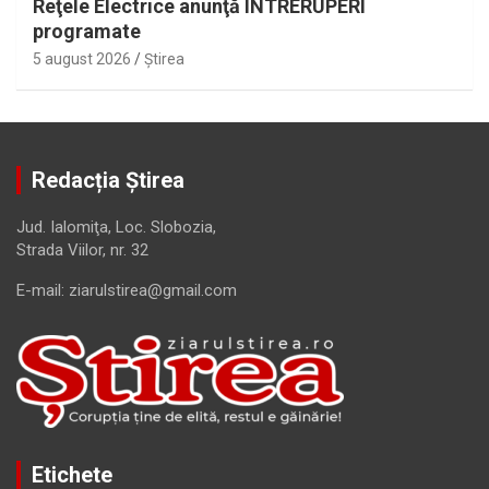
Reţele Electrice anunţă ÎNTRERUPERI
programate
5 august 2026
Ştirea
Redacția Știrea
Jud. Ialomiţa, Loc. Slobozia,
Strada Viilor, nr. 32
E-mail: ziarulstirea@gmail.com
Etichete