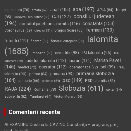
apa
(197)
anaf
(105)
APIA
(84)
buget
agricultura
(70)
amara
(52)
consiliul judetean
CJI
(127)
(85)
Camera Deputatilor
(58)
(194)
constanta
(153)
consiliul judetean ialomita
(116)
fermieri
(133)
Coronavirus
(69)
Dragos Soare
(66)
director
(51)
Ialomita
fetesti
(119)
fonduri europene
(60)
finante
(56)
(1685)
investitii
(98)
IPJ Ialomita
(96)
impozite
(56)
ISU
Marian Pavel
judetul Ialomita
(113)
lucrari
(111)
Ialomita
(58)
(146)
operator
(112)
pnl
(99)
PNL
medici
(72)
operator apa
(72)
primaria slobozia
Ialomita
(90)
primaria
(93)
primar
(84)
(164)
psd
(149)
PSD Ialomita
(82)
primarie
(66)
proiecte
(54)
Slobozia
(611)
RAJA
(224)
Romania
(78)
spital
(64)
subventii
(82)
Tandarei
(64)
Victor Moraru
(56)
Comentarii recente
ALEXANDRU Cristina
la
CAZINO Constanţa – program, preţ
bilet, facilităţi…