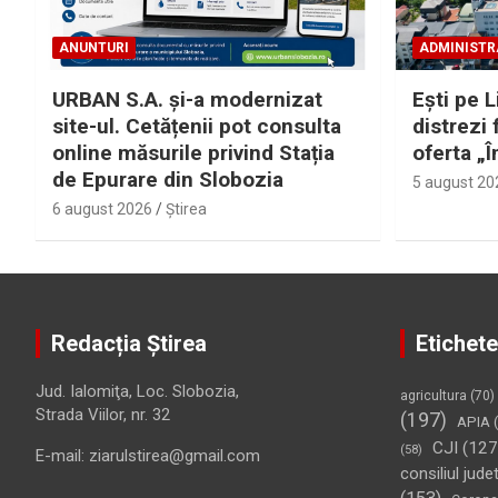
ANUNTURI
ADMINISTR
URBAN S.A. și-a modernizat
Eşti pe L
site-ul. Cetățenii pot consulta
distrezi 
online măsurile privind Stația
oferta „Î
de Epurare din Slobozia
5 august 20
6 august 2026
Ştirea
Redacția Știrea
Etichete
Jud. Ialomiţa, Loc. Slobozia,
agricultura
(70)
Strada Viilor, nr. 32
(197)
APIA
(
CJI
(127
(58)
E-mail: ziarulstirea@gmail.com
consiliul jude