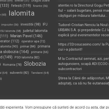
virus
(69)
Dragos Soare
director
(51)
(133)
atentie.ro
la
Directorul Gogu Petr
fetesti
(119)
finante
(56)
fiul – salarii bugetare, pensii mar
Ialomita
e
(60)
câştiguri pe măsura talentului…
investitii
(98)
IPJ
Tudorel-Cristian Nenciu
la
Noul 
impozite
(56)
URBAN S.A. şi preşedintele CJ I
judetul Ialomita
ISU Ialomita
(58)
explică şirul evenimentelor rece
Marian Pavel
(146)
(111)
erator
(112)
operator apa
(72)
https://32rosucasino.com/
la
Pu
Ialomita
(90)
primaria
primar
(84)
cui i-a păstorit!
a slobozia
(164)
primarie
(66)
sd
(149)
PSD Ialomita
(82)
M
la
Contractul semnat, azi, pe
Slobozia
)
autogunoiere, scapă ADI ECOO 
Romania
(78)
subcontractori
subventii
(82)
al
(64)
Tandarei
(64)
Ştirea
la
Câinii din adăposturi, 
6)
adoptați, ca să nu fie eutanasiaț
oudly Powered by:
WordPress
ăți experiența. Vom presupune că sunteți de acord cu asta, dar pu