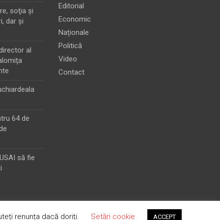
Editorial
e, soţia şi
Economic
i, dar şi
Naționale
Politică
director al
Video
alomiţa
nte
Contact
chiardeala
ntru 64 de
de
MUSAI să fie
i
teți renunța dacă doriți.
Setări cookie
ACCEPT