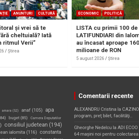
AȚIE
ANUNTURI
CULTURĂ
ECONOMIC
POLITICĂ
itoral şi vrei să te
LISTA cu primii 100 de
fără cheltuială? Iată
LATIFUNDIARI din Ialom
n ritmul Verii”
au încasat aproape 16
milioane de RON
26
Ştirea
5 august 2026
Ştirea
Comentarii recente
apa
ALEXANDRU Cristina
la
CAZINO
anaf
(105)
amara
(52)
program, preţ bilet, facilităţi…
84)
buget
(85)
Camera Deputatilor
consiliul judetean
(194)
)
Gheorghe Nedelcu
la
ADI ECOO S
constanta
tean ialomita
(116)
64 maşini noi pentru colectarea