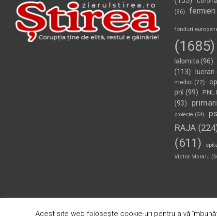
(153)
Corona
fermieri
(66)
fonduri europen
(1685)
Ialomita
(96)
(113)
lucrari
op
medici
(72)
pnl
(99)
PNL 
primari
(93)
p
proiecte
(54)
RAJA
(224
(611)
spit
Victor Moraru
(5
Copyright © 2026
Ziarul Știrea
Theme by:
Theme Horse
Pr
Acest site web folosește cookie-uri pentru a vă îmbunăt