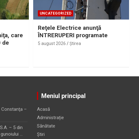
UNCATEGORIZED
Reţele Electrice anunţă
iţa, care
ÎNTRERUPERI programate
0 de
5 august 2026
Ştirea
Meniul principal
 Constanţa –
Acasă
Administrație
Sănătate
.A. – 5 din
 gunoiului …
Știri