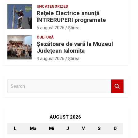
UNCATEGORIZED
Reţele Electrice anunţă
ÎNTRERUPERI programate
5 august 2026
Ştirea
CULTURĂ
Șezătoare de vară la Muzeul
Județean Ialomița
4 august 2026
Ştirea
S
e
a
r
c
h
AUGUST 2026
L
Ma
Mi
J
V
S
D