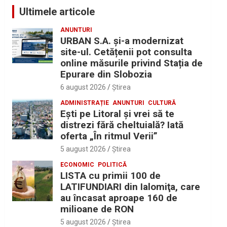
Ultimele articole
ANUNTURI
URBAN S.A. și-a modernizat
site-ul. Cetățenii pot consulta
online măsurile privind Stația de
Epurare din Slobozia
6 august 2026
Ştirea
ADMINISTRAȚIE
ANUNTURI
CULTURĂ
Eşti pe Litoral şi vrei să te
distrezi fără cheltuială? Iată
oferta „În ritmul Verii”
5 august 2026
Ştirea
ECONOMIC
POLITICĂ
LISTA cu primii 100 de
LATIFUNDIARI din Ialomiţa, care
au încasat aproape 160 de
milioane de RON
5 august 2026
Ştirea