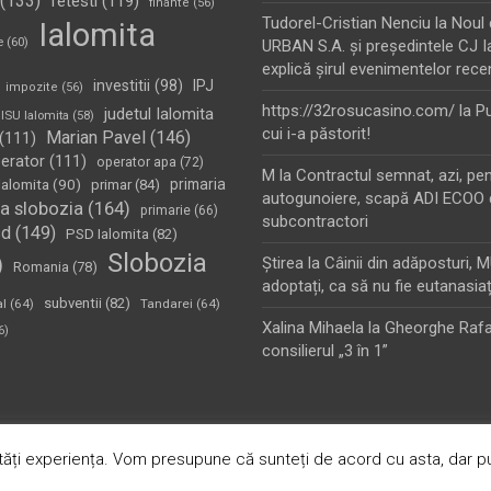
(133)
fetesti
(119)
finante
(56)
Tudorel-Cristian Nenciu
la
Noul 
Ialomita
e
(60)
URBAN S.A. şi preşedintele CJ I
explică şirul evenimentelor rece
investitii
(98)
IPJ
impozite
(56)
https://32rosucasino.com/
la
Pu
judetul Ialomita
ISU Ialomita
(58)
cui i-a păstorit!
Marian Pavel
(146)
(111)
erator
(111)
operator apa
(72)
M
la
Contractul semnat, azi, pe
Ialomita
(90)
primaria
primar
(84)
autogunoiere, scapă ADI ECOO 
a slobozia
(164)
primarie
(66)
subcontractori
sd
(149)
PSD Ialomita
(82)
Slobozia
)
Ştirea
la
Câinii din adăposturi, 
Romania
(78)
adoptați, ca să nu fie eutanasiaț
subventii
(82)
al
(64)
Tandarei
(64)
Xalina Mihaela
la
Gheorghe Rafa
6)
consilierul „3 în 1”
oudly Powered by:
WordPress
ăți experiența. Vom presupune că sunteți de acord cu asta, dar pu