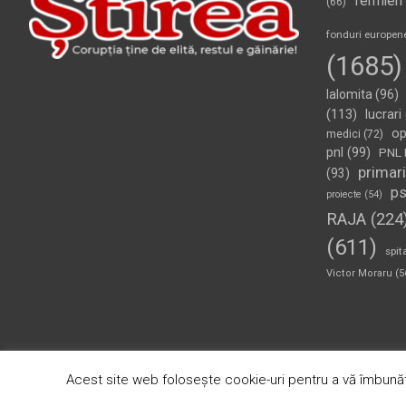
fermieri
(66)
fonduri europen
(1685)
Ialomita
(96)
(113)
lucrari
op
medici
(72)
pnl
(99)
PNL 
primari
(93)
p
proiecte
(54)
RAJA
(224
(611)
spit
Victor Moraru
(5
Copyright © 2026
Ziarul Știrea
Theme by:
Theme Horse
Pr
Acest site web folosește cookie-uri pentru a vă îmbunăt