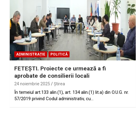
ADMINISTRAȚIE
POLITICĂ
FETEŞTI. Proiecte ce urmează a fi
aprobate de consilierii locali
24 noiembrie 2025
Ştirea
În temeiul art.133 alin.(1), art. 134 alin.(1) lit.a) din O.U.G. nr.
57/2019 privind Codul administrativ, cu…