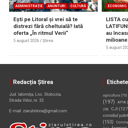
ADMINISTRAȚIE
ANUNTURI
CULTURĂ
ECONOMIC
Eşti pe Litoral şi vrei să te
LISTA cu
distrezi fără cheltuială? Iată
LATIFUND
oferta „În ritmul Verii”
au încas
milioane
5 august 2026
Ştirea
5 august 20
Redacția Știrea
Etichete
Jud. Ialomiţa, Loc. Slobozia,
agricultura
(70)
Strada Viilor, nr. 32
(197)
APIA
(
CJI
(127
(58)
E-mail: ziarulstirea@gmail.com
consiliul jude
(153)
Corona