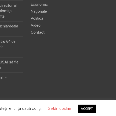
Economic
director al
alomiţa
Naționale
nte
Politică
Video
chiardeala
Contact
ntru 64 de
de
MUSAI să fie
i
el –
teți renunța dacă doriți.
Setări cookie
ACCEPT