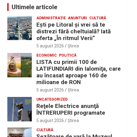
Ultimele articole
ADMINISTRAȚIE
ANUNTURI
CULTURĂ
Eşti pe Litoral şi vrei să te
distrezi fără cheltuială? Iată
oferta „În ritmul Verii”
5 august 2026
Ştirea
ECONOMIC
POLITICĂ
LISTA cu primii 100 de
LATIFUNDIARI din Ialomiţa, care
au încasat aproape 160 de
milioane de RON
5 august 2026
Ştirea
UNCATEGORIZED
Reţele Electrice anunţă
ÎNTRERUPERI programate
5 august 2026
Ştirea
CULTURĂ
Șezătoare de vară la Muzeul