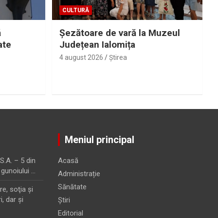
CULTURĂ
ă
Șezătoare de vară la Muzeul
ate
Județean Ialomița
4 august 2026
Ştirea
Meniul principal
.A. – 5 din
Acasă
 gunoiului …
Administrație
Sănătate
e, soţia şi
i, dar şi
Știri
Editorial