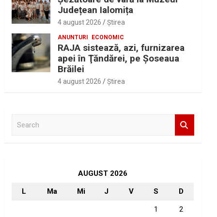
Județean Ialomița
4 august 2026
Ştirea
ANUNTURI
ECONOMIC
RAJA sistează, azi, furnizarea
apei în Ţăndărei, pe Şoseaua
Brăilei
4 august 2026
Ştirea
S
e
a
r
c
h
AUGUST 2026
L
Ma
Mi
J
V
S
D
1
2