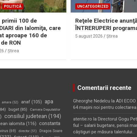
POLITICĂ
UNCATEGORIZED
 primii 100 de
Reţele Electrice anunţ
IARI din Ialomiţa, care
ÎNTRERUPERI program
at aproape 160 de
5 august 2026
Ştirea
 de RON
26
Ştirea
Comentarii recente
apa
Gheorghe Nedelcu
la
ADI ECOO S
anaf
(105)
amara
(52)
64 maşini noi pentru colectarea
84)
buget
(85)
Camera Deputatilor
consiliul judetean
(194)
)
atentie.ro
la
Directorul Gogu Petr
constanta
tean ialomita
(116)
fiul – salarii bugetare, pensii mar
virus
(69)
Dragos Soare
director
(51)
câştiguri pe măsura talentului…