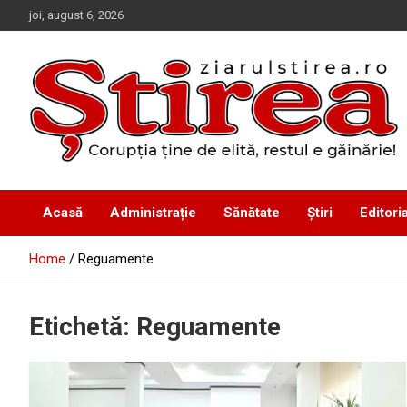
Skip
joi, august 6, 2026
to
content
Corupția ține de elită, restul e găinărie!
Ziarul Știrea
Acasă
Administrație
Sănătate
Știri
Editoria
Home
Reguamente
Etichetă:
Reguamente