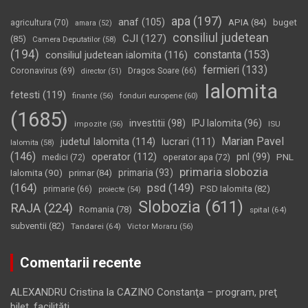
apa
(197)
anaf
(105)
APIA
(84)
buget
agricultura
(70)
amara
(52)
consiliul judetean
CJI
(127)
(85)
Camera Deputatilor
(58)
(194)
constanta
(153)
consiliul judetean ialomita
(116)
fermieri
(133)
Coronavirus
(69)
Dragos Soare
(66)
director
(51)
Ialomita
fetesti
(119)
fonduri europene
(60)
finante
(56)
(1685)
investitii
(98)
IPJ Ialomita
(96)
impozite
(56)
ISU
Marian Pavel
judetul Ialomita
(114)
lucrari
(111)
Ialomita
(58)
(146)
operator
(112)
pnl
(99)
PNL
medici
(72)
operator apa
(72)
primaria slobozia
Ialomita
(90)
primaria
(93)
primar
(84)
(164)
psd
(149)
PSD Ialomita
(82)
primarie
(66)
proiecte
(54)
Slobozia
(611)
RAJA
(224)
Romania
(78)
spital
(64)
subventii
(82)
Tandarei
(64)
Victor Moraru
(56)
Comentarii recente
ALEXANDRU Cristina
la
CAZINO Constanţa – program, preţ
bilet, facilităţi…