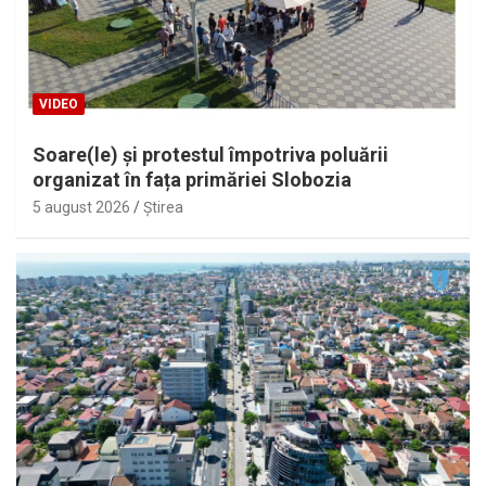
VIDEO
Soare(le) și protestul împotriva poluării
organizat în fața primăriei Slobozia
5 august 2026
Ştirea