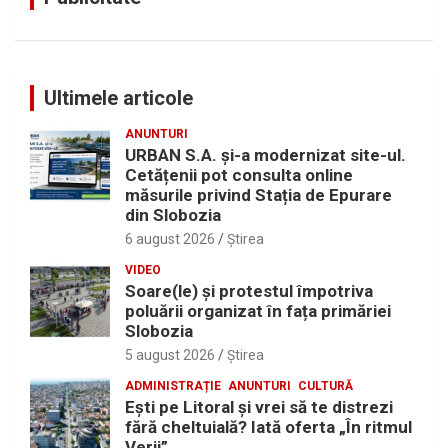
Ultimele articole
ANUNTURI
URBAN S.A. și-a modernizat site-ul.
Cetățenii pot consulta online
măsurile privind Stația de Epurare
din Slobozia
6 august 2026
Ştirea
VIDEO
Soare(le) și protestul împotriva
poluării organizat în fața primăriei
Slobozia
5 august 2026
Ştirea
ADMINISTRAȚIE
ANUNTURI
CULTURĂ
Eşti pe Litoral şi vrei să te distrezi
fără cheltuială? Iată oferta „În ritmul
Verii”