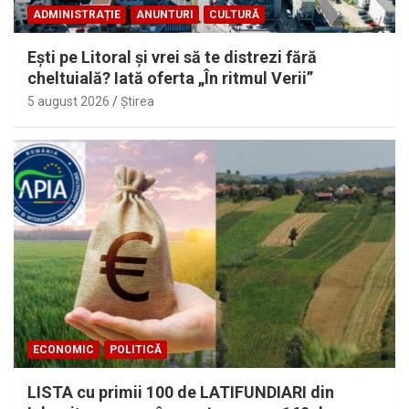
ADMINISTRAȚIE
ANUNTURI
CULTURĂ
Eşti pe Litoral şi vrei să te distrezi fără
cheltuială? Iată oferta „În ritmul Verii”
5 august 2026
Ştirea
ECONOMIC
POLITICĂ
LISTA cu primii 100 de LATIFUNDIARI din