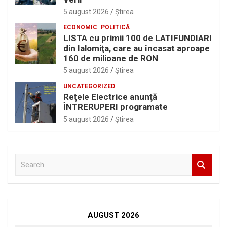
5 august 2026
Ştirea
ECONOMIC
POLITICĂ
LISTA cu primii 100 de LATIFUNDIARI
din Ialomiţa, care au încasat aproape
160 de milioane de RON
5 august 2026
Ştirea
UNCATEGORIZED
Reţele Electrice anunţă
ÎNTRERUPERI programate
5 august 2026
Ştirea
S
e
a
r
c
h
AUGUST 2026