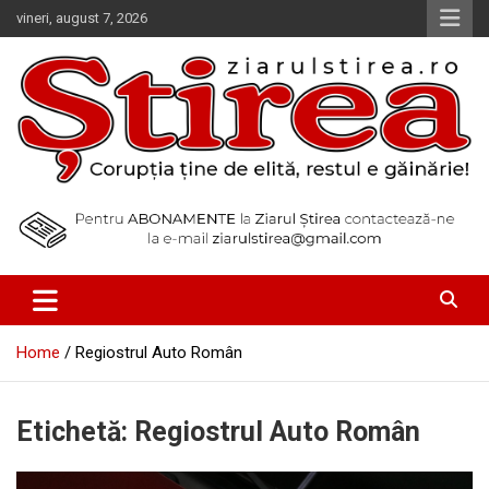
Skip
vineri, august 7, 2026
to
content
Corupția ține de elită, restul e găinărie!
Ziarul Știrea
Home
Regiostrul Auto Român
Etichetă:
Regiostrul Auto Român