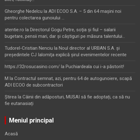
Gheorghe Nedelcu
la
ADI ECOO S.A. – 5 din 64 maşini noi
pentru colectarea gunoiului …
atentie.ro
la
Directorul Gogu Petre, soţia şi fiul – salarii
bugetare, pensii mari, dar şi câştiguri pe măsura talentului…
Tudorel-Cristian Nenciu
la
Noul director al URBAN S.A. şi
preşedintele CJ Ialomiţa explică şirul evenimentelor recente
https://32rosucasino.com/
la
Puchiardeala cui i-a păstorit!
M
la
Contractul semnat, azi, pentru 64 de autogunoiere, scapă
ADI ECOO de subcontractori
Ştirea
la
Câinii din adăposturi, MUSAI să fie adoptați, ca să nu
fie eutanasiați
Meniul principal
Acasă