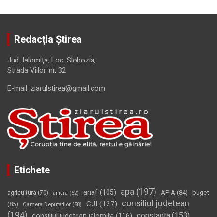
Redacția Știrea
Jud. Ialomiţa, Loc. Slobozia,
Strada Viilor, nr. 32
E-mail: ziarulstirea@gmail.com
Etichete
apa
(197)
anaf
(105)
APIA
(84)
buget
agricultura
(70)
amara
(52)
consiliul judetean
CJI
(127)
(85)
Camera Deputatilor
(58)
(194)
constanta
(153)
consiliul judetean ialomita
(116)