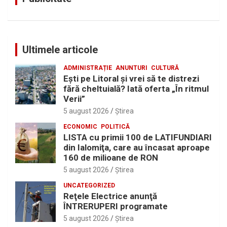
Ultimele articole
ADMINISTRAȚIE
ANUNTURI
CULTURĂ
Eşti pe Litoral şi vrei să te distrezi
fără cheltuială? Iată oferta „În ritmul
Verii”
5 august 2026
Ştirea
ECONOMIC
POLITICĂ
LISTA cu primii 100 de LATIFUNDIARI
din Ialomiţa, care au încasat aproape
160 de milioane de RON
5 august 2026
Ştirea
UNCATEGORIZED
Reţele Electrice anunţă
ÎNTRERUPERI programate
5 august 2026
Ştirea