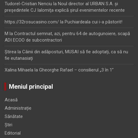
Tudorel-Cristian Nenciu
la
Noul director al URBAN S.A. şi
preşedintele CJ Ialomiţa explică şirul evenimentelor recente
https://32rosucasino.com/
la
Puchiardeala cui i-a păstorit!
M
la
Contractul semnat, azi, pentru 64 de autogunoiere, scapă
ADI ECOO de subcontractori
Ştirea
la
Câinii din adăposturi, MUSAI să fie adoptați, ca să nu
fie eutanasiați
Xalina Mihaela
la
Gheorghe Rafael – consilierul „3 în 1”
Meniul principal
Acasă
Administrație
Sănătate
Știri
Editorial