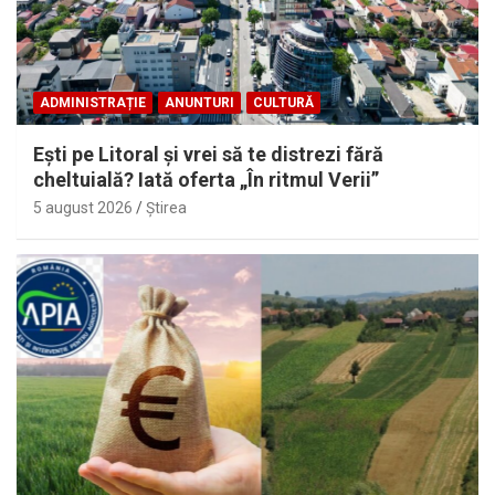
ADMINISTRAȚIE
ANUNTURI
CULTURĂ
Eşti pe Litoral şi vrei să te distrezi fără
cheltuială? Iată oferta „În ritmul Verii”
5 august 2026
Ştirea