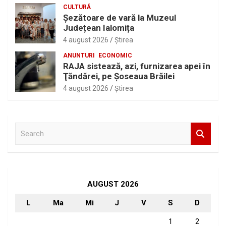
CULTURĂ
Șezătoare de vară la Muzeul
Județean Ialomița
4 august 2026
Ştirea
ANUNTURI
ECONOMIC
RAJA sistează, azi, furnizarea apei în
Ţăndărei, pe Şoseaua Brăilei
4 august 2026
Ştirea
S
e
a
r
c
h
AUGUST 2026
L
Ma
Mi
J
V
S
D
1
2