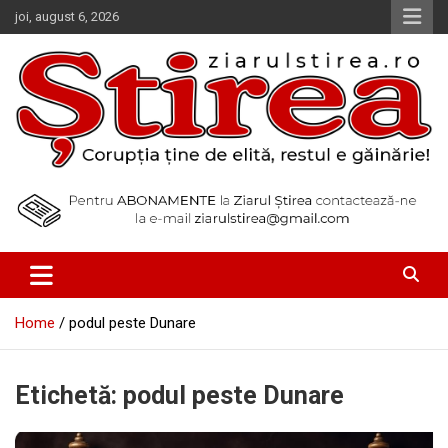
Skip
joi, august 6, 2026
to
content
Corupția ține de elită, restul e găinărie!
Ziarul Știrea
Home
podul peste Dunare
Etichetă:
podul peste Dunare