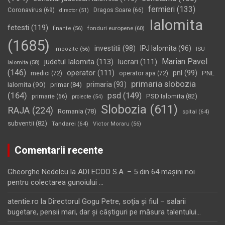
fermieri
(133)
Coronavirus
(69)
Dragos Soare
(66)
director
(51)
Ialomita
fetesti
(119)
fonduri europene
(60)
finante
(56)
(1685)
investitii
(98)
IPJ Ialomita
(96)
impozite
(56)
ISU
Marian Pavel
judetul Ialomita
(113)
lucrari
(111)
Ialomita
(58)
(146)
operator
(111)
pnl
(99)
PNL
medici
(72)
operator apa
(72)
primaria slobozia
Ialomita
(90)
primaria
(93)
primar
(84)
(164)
psd
(149)
PSD Ialomita
(82)
primarie
(66)
proiecte
(54)
Slobozia
(611)
RAJA
(224)
Romania
(78)
spital
(64)
subventii
(82)
Tandarei
(64)
Victor Moraru
(56)
Comentarii recente
Gheorghe Nedelcu
la
ADI ECOO S.A. – 5 din 64 maşini noi
pentru colectarea gunoiului …
atentie.ro
la
Directorul Gogu Petre, soţia şi fiul – salarii
bugetare, pensii mari, dar şi câştiguri pe măsura talentului…