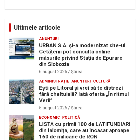
Ultimele articole
ANUNTURI
URBAN S.A. și-a modernizat site-ul.
Cetățenii pot consulta online
măsurile privind Stația de Epurare
din Slobozia
6 august 2026
Ştirea
ADMINISTRAȚIE
ANUNTURI
CULTURĂ
Eşti pe Litoral şi vrei să te distrezi
fără cheltuială? Iată oferta „În ritmul
Verii”
5 august 2026
Ştirea
ECONOMIC
POLITICĂ
LISTA cu primii 100 de LATIFUNDIARI
din Ialomiţa, care au încasat aproape
160 de milioane de RON