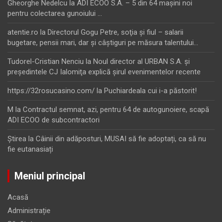
Gheorghe Nedelcu
la
ADI ECOO S.A. – 5 din 64 maşini noi
pentru colectarea gunoiului …
atentie.ro
la
Directorul Gogu Petre, soţia şi fiul – salarii
bugetare, pensii mari, dar şi câştiguri pe măsura talentului…
Tudorel-Cristian Nenciu
la
Noul director al URBAN S.A. şi
preşedintele CJ Ialomiţa explică şirul evenimentelor recente
https://32rosucasino.com/
la
Puchiardeala cui i-a păstorit!
M
la
Contractul semnat, azi, pentru 64 de autogunoiere, scapă
ADI ECOO de subcontractori
Ştirea
la
Câinii din adăposturi, MUSAI să fie adoptați, ca să nu
fie eutanasiați
Meniul principal
Acasă
Administrație