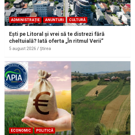
ADMINISTRAȚIE
ANUNTURI
CULTURĂ
Eşti pe Litoral şi vrei să te distrezi fără
cheltuială? Iată oferta „În ritmul Verii”
5 august 2026
Ştirea
ECONOMIC
POLITICĂ