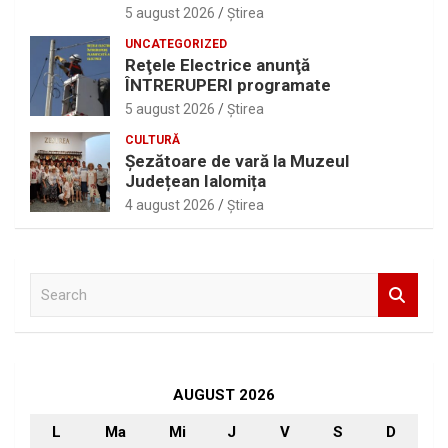
5 august 2026
Ştirea
UNCATEGORIZED
Reţele Electrice anunţă
ÎNTRERUPERI programate
5 august 2026
Ştirea
CULTURĂ
Șezătoare de vară la Muzeul
Județean Ialomița
4 august 2026
Ştirea
S
e
a
r
c
h
AUGUST 2026
L
Ma
Mi
J
V
S
D