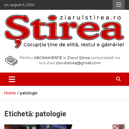
Skip
joi, august 6, 2026
to
content
Corupția ține de elită, restul e găinărie!
Ziarul Știrea
Home
patologie
Etichetă:
patologie