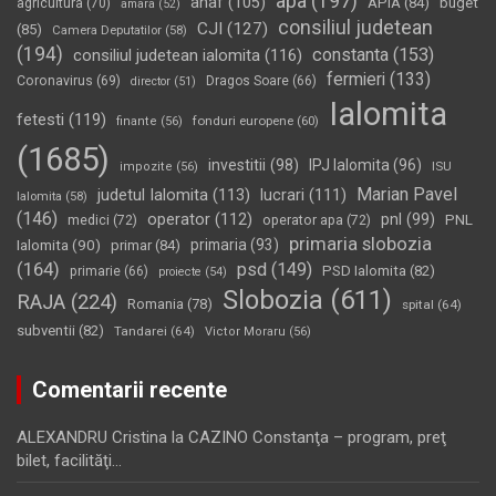
apa
(197)
anaf
(105)
APIA
(84)
buget
agricultura
(70)
amara
(52)
consiliul judetean
CJI
(127)
(85)
Camera Deputatilor
(58)
(194)
constanta
(153)
consiliul judetean ialomita
(116)
fermieri
(133)
Coronavirus
(69)
Dragos Soare
(66)
director
(51)
Ialomita
fetesti
(119)
fonduri europene
(60)
finante
(56)
(1685)
investitii
(98)
IPJ Ialomita
(96)
impozite
(56)
ISU
Marian Pavel
judetul Ialomita
(113)
lucrari
(111)
Ialomita
(58)
(146)
operator
(112)
pnl
(99)
PNL
medici
(72)
operator apa
(72)
primaria slobozia
Ialomita
(90)
primaria
(93)
primar
(84)
(164)
psd
(149)
PSD Ialomita
(82)
primarie
(66)
proiecte
(54)
Slobozia
(611)
RAJA
(224)
Romania
(78)
spital
(64)
subventii
(82)
Tandarei
(64)
Victor Moraru
(56)
Comentarii recente
ALEXANDRU Cristina
la
CAZINO Constanţa – program, preţ
bilet, facilităţi…