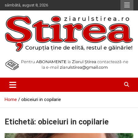
Skip
sâmbătă, august 8, 2026
to
content
Corupția ține de elită, restul e găinărie!
Ziarul Știrea
Home
obiceiuri in copilarie
Etichetă:
obiceiuri in copilarie