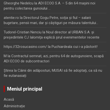
Gheorghe Nedelcu
la
ADI ECOO S.A. – 5 din 64 maşini noi
pentru colectarea gunoiului …
atentie.ro
la
Directorul Gogu Petre, soţia şi fiul – salarii
bugetare, pensii mari, dar şi câştiguri pe măsura talentului…
Tudorel-Cristian Nenciu
la
Noul director al URBAN S.A. şi
preşedintele CJ Ialomiţa explică şirul evenimentelor recente
https://32rosucasino.com/
la
Puchiardeala cui i-a păstorit!
M
la
Contractul semnat, azi, pentru 64 de autogunoiere, scapă
ADI ECOO de subcontractori
Ştirea
la
Câinii din adăposturi, MUSAI să fie adoptați, ca să nu
fie eutanasiați
Meniul principal
Acasă
Administrație