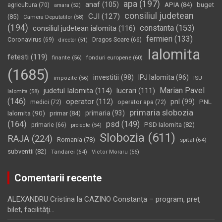
apa
(197)
anaf
(105)
APIA
(84)
buget
agricultura
(70)
amara
(52)
consiliul judetean
CJI
(127)
(85)
Camera Deputatilor
(58)
(194)
constanta
(153)
consiliul judetean ialomita
(116)
fermieri
(133)
Coronavirus
(69)
Dragos Soare
(66)
director
(51)
Ialomita
fetesti
(119)
fonduri europene
(60)
finante
(56)
(1685)
investitii
(98)
IPJ Ialomita
(96)
impozite
(56)
ISU
Marian Pavel
judetul Ialomita
(114)
lucrari
(111)
Ialomita
(58)
(146)
operator
(112)
pnl
(99)
PNL
medici
(72)
operator apa
(72)
primaria slobozia
Ialomita
(90)
primaria
(93)
primar
(84)
(164)
psd
(149)
PSD Ialomita
(82)
primarie
(66)
proiecte
(54)
Slobozia
(611)
RAJA
(224)
Romania
(78)
spital
(64)
subventii
(82)
Tandarei
(64)
Victor Moraru
(56)
Comentarii recente
ALEXANDRU Cristina
la
CAZINO Constanţa – program, preţ
bilet, facilităţi…