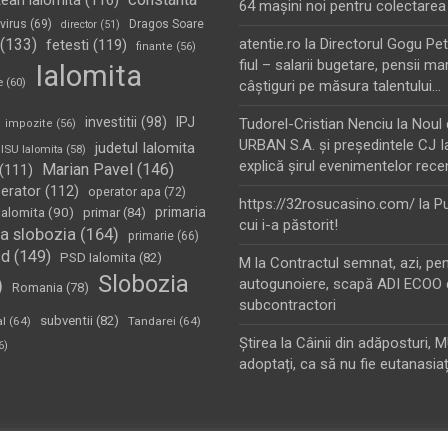
tean ialomita
(116)
64 maşini noi pentru colectarea
virus
(69)
Dragos Soare
director
(51)
(133)
atentie.ro
la
Directorul Gogu Petr
fetesti
(119)
finante
(56)
fiul – salarii bugetare, pensii mar
Ialomita
e
(60)
câştiguri pe măsura talentului…
investitii
(98)
IPJ
Tudorel-Cristian Nenciu
la
Noul 
impozite
(56)
URBAN S.A. şi preşedintele CJ I
judetul Ialomita
ISU Ialomita
(58)
explică şirul evenimentelor rece
Marian Pavel
(146)
(111)
erator
(112)
operator apa
(72)
https://32rosucasino.com/
la
Pu
Ialomita
(90)
primaria
primar
(84)
cui i-a păstorit!
a slobozia
(164)
primarie
(66)
sd
(149)
PSD Ialomita
(82)
M
la
Contractul semnat, azi, pe
Slobozia
)
autogunoiere, scapă ADI ECOO 
Romania
(78)
subcontractori
subventii
(82)
al
(64)
Tandarei
(64)
Ştirea
la
Câinii din adăposturi, 
6)
adoptați, ca să nu fie eutanasiaț