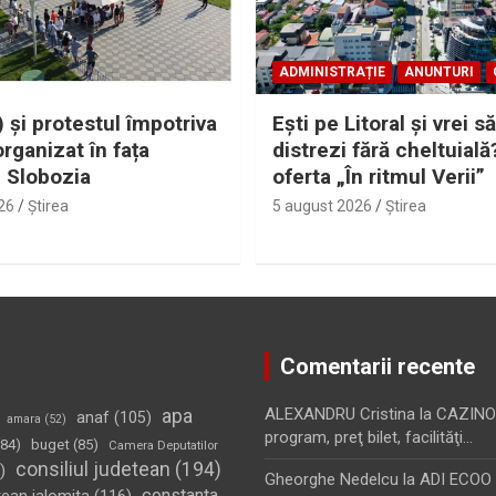
ADMINISTRAȚIE
ANUNTURI
 și protestul împotriva
Eşti pe Litoral şi vrei să
organizat în fața
distrezi fără cheltuială
i Slobozia
oferta „În ritmul Verii”
26
Ştirea
5 august 2026
Ştirea
Comentarii recente
apa
ALEXANDRU Cristina
la
CAZINO
anaf
(105)
amara
(52)
program, preţ bilet, facilităţi…
84)
buget
(85)
Camera Deputatilor
consiliul judetean
(194)
)
Gheorghe Nedelcu
la
ADI ECOO S
constanta