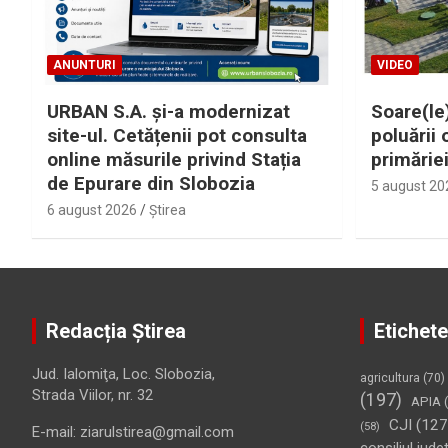
ANUNTURI
VIDEO
URBAN S.A. și-a modernizat
Soare(le)
site-ul. Cetățenii pot consulta
poluării 
online măsurile privind Stația
primărie
de Epurare din Slobozia
5 august 20
6 august 2026
Ştirea
Redacția Știrea
Etichete
Jud. Ialomiţa, Loc. Slobozia,
agricultura
(70)
Strada Viilor, nr. 32
(197)
APIA
(
CJI
(127
(58)
E-mail: ziarulstirea@gmail.com