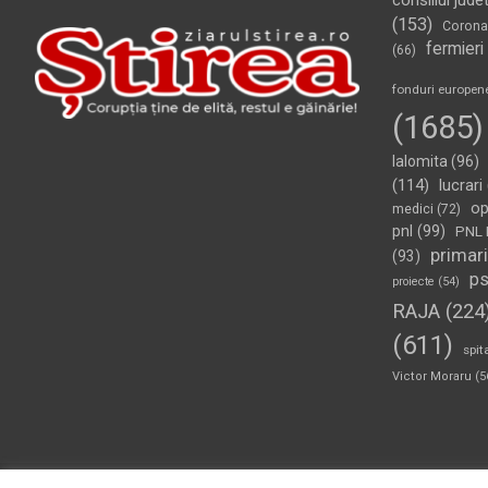
consiliul jude
(153)
Corona
fermieri
(66)
fonduri europen
(1685)
Ialomita
(96)
(114)
lucrari
op
medici
(72)
pnl
(99)
PNL 
primari
(93)
p
proiecte
(54)
RAJA
(224
(611)
spit
Victor Moraru
(5