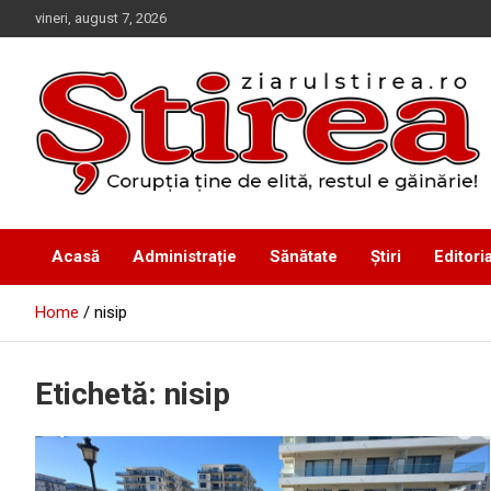
Skip
vineri, august 7, 2026
to
content
Corupția ține de elită, restul e găinărie!
Ziarul Știrea
Acasă
Administrație
Sănătate
Știri
Editoria
Home
nisip
Etichetă:
nisip