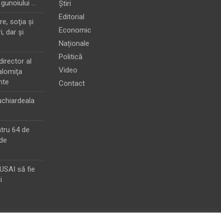
 gunoiului …
Știri
Editorial
e, soţia şi
Economic
i, dar şi
Naționale
Politică
director al
Video
alomiţa
nte
Contact
chiardeala
ntru 64 de
de
MUSAI să fie
i