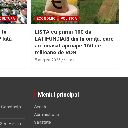
CULTURĂ
ECONOMIC
POLITICĂ
 te
LISTA cu primii 100 de
? Iată
LATIFUNDIARI din Ialomiţa, care
au încasat aproape 160 de
milioane de RON
5 august 2026
Ştirea
Meniul principal
 Constanţa –
Acasă
Administrație
Sănătate
.A. – 5 din