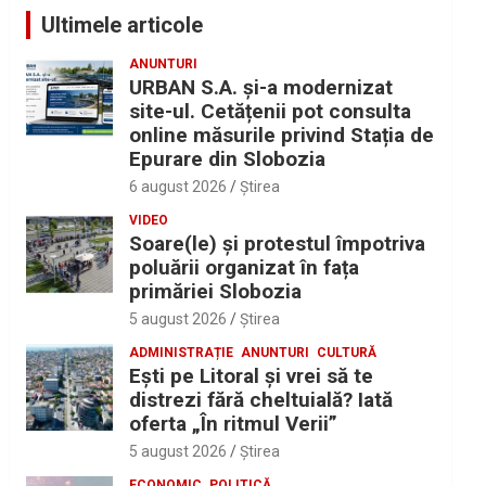
Ultimele articole
ANUNTURI
URBAN S.A. și-a modernizat
site-ul. Cetățenii pot consulta
online măsurile privind Stația de
Epurare din Slobozia
6 august 2026
Ştirea
VIDEO
Soare(le) și protestul împotriva
poluării organizat în fața
primăriei Slobozia
5 august 2026
Ştirea
ADMINISTRAȚIE
ANUNTURI
CULTURĂ
Eşti pe Litoral şi vrei să te
distrezi fără cheltuială? Iată
oferta „În ritmul Verii”
5 august 2026
Ştirea
ECONOMIC
POLITICĂ