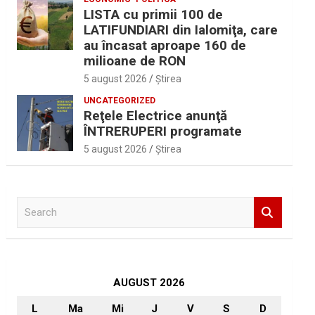
LISTA cu primii 100 de
LATIFUNDIARI din Ialomiţa, care
au încasat aproape 160 de
milioane de RON
5 august 2026
Ştirea
UNCATEGORIZED
Reţele Electrice anunţă
ÎNTRERUPERI programate
5 august 2026
Ştirea
S
e
a
r
c
h
AUGUST 2026
L
Ma
Mi
J
V
S
D