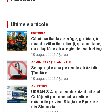
Ultimele articole
EDITORIAL
Când barikada se-nfige, grobian, în
coasta viitorilor clienţi, şi-apoi tace,
nu e luptă, e strategie de marketing
10 august 2026
Ştirea
ADMINISTRAȚIE
ANUNTURI
Se opreşte apa pe unele străzi din
Ţăndărei
10 august 2026
Ştirea
ANUNTURI
URBAN S.A. și-a modernizat site-ul.
Cetățenii pot consulta online
măsurile privind Stația de Epurare
din Slobozia