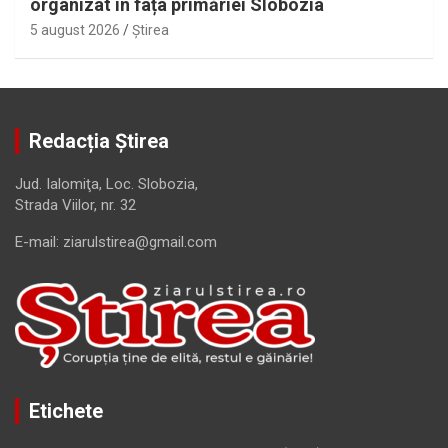
organizat în fața primăriei Slobozia
5 august 2026
Ştirea
Redacția Știrea
Jud. Ialomiţa, Loc. Slobozia,
Strada Viilor, nr. 32
E-mail: ziarulstirea@gmail.com
Etichete