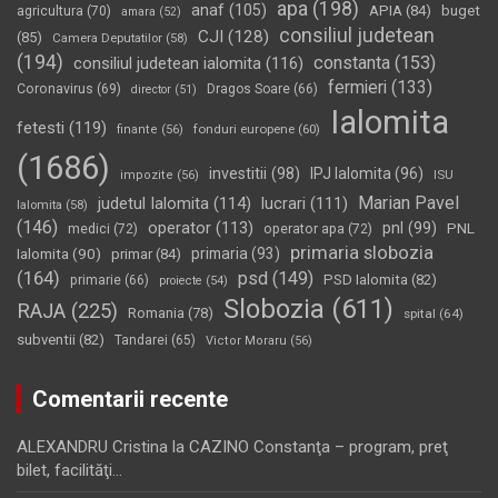
apa
(198)
anaf
(105)
APIA
(84)
buget
agricultura
(70)
amara
(52)
consiliul judetean
CJI
(128)
(85)
Camera Deputatilor
(58)
(194)
constanta
(153)
consiliul judetean ialomita
(116)
fermieri
(133)
Coronavirus
(69)
Dragos Soare
(66)
director
(51)
Ialomita
fetesti
(119)
fonduri europene
(60)
finante
(56)
(1686)
investitii
(98)
IPJ Ialomita
(96)
impozite
(56)
ISU
Marian Pavel
judetul Ialomita
(114)
lucrari
(111)
Ialomita
(58)
(146)
operator
(113)
pnl
(99)
PNL
medici
(72)
operator apa
(72)
primaria slobozia
Ialomita
(90)
primaria
(93)
primar
(84)
(164)
psd
(149)
PSD Ialomita
(82)
primarie
(66)
proiecte
(54)
Slobozia
(611)
RAJA
(225)
Romania
(78)
spital
(64)
subventii
(82)
Tandarei
(65)
Victor Moraru
(56)
Comentarii recente
ALEXANDRU Cristina
la
CAZINO Constanţa – program, preţ
bilet, facilităţi…