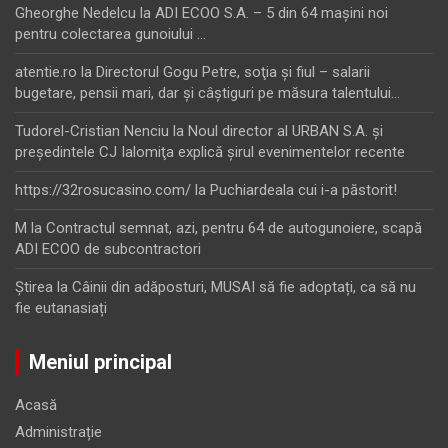
Gheorghe Nedelcu
la
ADI ECOO S.A. – 5 din 64 maşini noi
pentru colectarea gunoiului …
atentie.ro
la
Directorul Gogu Petre, soţia şi fiul – salarii
bugetare, pensii mari, dar şi câştiguri pe măsura talentului…
Tudorel-Cristian Nenciu
la
Noul director al URBAN S.A. şi
preşedintele CJ Ialomiţa explică şirul evenimentelor recente
https://32rosucasino.com/
la
Puchiardeala cui i-a păstorit!
M
la
Contractul semnat, azi, pentru 64 de autogunoiere, scapă
ADI ECOO de subcontractori
Ştirea
la
Câinii din adăposturi, MUSAI să fie adoptați, ca să nu
fie eutanasiați
Meniul principal
Acasă
Administrație