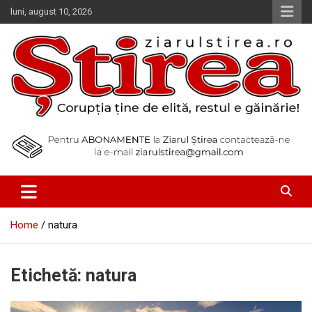
Skip
luni, august 10, 2026
to
content
Corupția ține de elită, restul e găinărie!
Ziarul Știrea
Home
natura
Etichetă:
natura