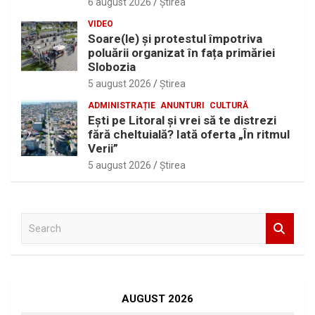
6 august 2026
Ştirea
VIDEO
Soare(le) și protestul împotriva
poluării organizat în fața primăriei
Slobozia
5 august 2026
Ştirea
ADMINISTRAȚIE
ANUNTURI
CULTURĂ
Eşti pe Litoral şi vrei să te distrezi
fără cheltuială? Iată oferta „În ritmul
Verii”
5 august 2026
Ştirea
S
e
a
r
c
h
AUGUST 2026