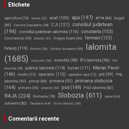
Etichete
apa
(197)
anaf
(105)
APIA
(84)
buget
agricultura
(70)
amara
(52)
consiliul judetean
CJI
(127)
(85)
Camera Deputatilor
(58)
(194)
constanta
(153)
consiliul judetean ialomita
(116)
fermieri
(133)
Coronavirus
(69)
Dragos Soare
(66)
director
(51)
Ialomita
fetesti
(119)
fonduri europene
(60)
finante
(56)
(1685)
investitii
(98)
IPJ Ialomita
(96)
impozite
(56)
ISU
Marian Pavel
judetul Ialomita
(114)
lucrari
(111)
Ialomita
(58)
(146)
operator
(112)
pnl
(99)
PNL
medici
(72)
operator apa
(72)
primaria slobozia
Ialomita
(90)
primaria
(93)
primar
(84)
(164)
psd
(149)
PSD Ialomita
(82)
primarie
(66)
proiecte
(54)
Slobozia
(611)
RAJA
(224)
Romania
(78)
spital
(64)
subventii
(82)
Tandarei
(64)
Victor Moraru
(56)
Comentarii recente