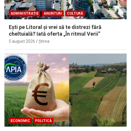
ADMINISTRAȚIE
ANUNTURI
CULTURĂ
Eşti pe Litoral şi vrei să te distrezi fără
cheltuială? Iată oferta „În ritmul Verii”
5 august 2026
Ştirea
ECONOMIC
POLITICĂ