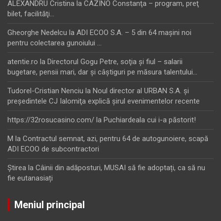
ALEXANDRU Cristina
la
CAZINO Constanţa – program, preţ
bilet, facilităţi…
Gheorghe Nedelcu
la
ADI ECOO S.A. – 5 din 64 maşini noi
pentru colectarea gunoiului …
atentie.ro
la
Directorul Gogu Petre, soţia şi fiul – salarii
bugetare, pensii mari, dar şi câştiguri pe măsura talentului…
Tudorel-Cristian Nenciu
la
Noul director al URBAN S.A. şi
preşedintele CJ Ialomiţa explică şirul evenimentelor recente
https://32rosucasino.com/
la
Puchiardeala cui i-a păstorit!
M
la
Contractul semnat, azi, pentru 64 de autogunoiere, scapă
ADI ECOO de subcontractori
Ştirea
la
Câinii din adăposturi, MUSAI să fie adoptați, ca să nu
fie eutanasiați
Meniul principal