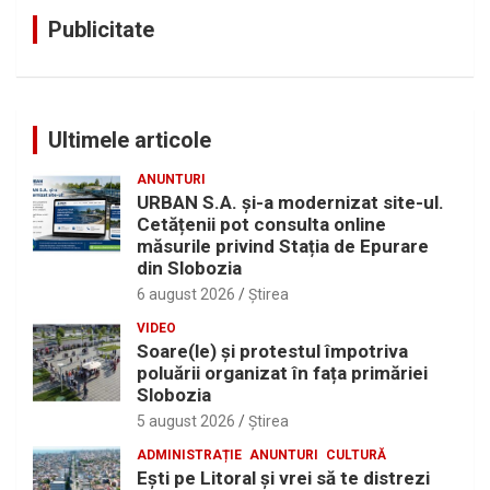
Publicitate
Ultimele articole
ANUNTURI
URBAN S.A. și-a modernizat site-ul.
Cetățenii pot consulta online
măsurile privind Stația de Epurare
din Slobozia
6 august 2026
Ştirea
VIDEO
Soare(le) și protestul împotriva
poluării organizat în fața primăriei
Slobozia
5 august 2026
Ştirea
ADMINISTRAȚIE
ANUNTURI
CULTURĂ
Eşti pe Litoral şi vrei să te distrezi