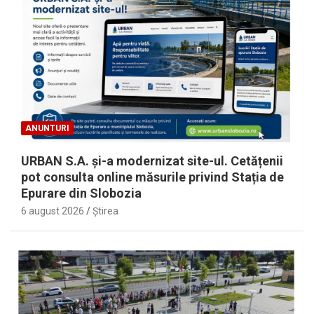
ANUNTURI
URBAN S.A. și-a modernizat site-ul. Cetățenii
pot consulta online măsurile privind Stația de
Epurare din Slobozia
6 august 2026
Ştirea