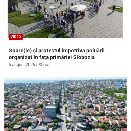
VIDEO
Soare(le) și protestul împotriva poluării
organizat în fața primăriei Slobozia
5 august 2026
Ştirea