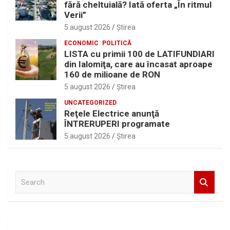
fără cheltuială? Iată oferta „În ritmul
Verii”
5 august 2026
Ştirea
ECONOMIC
POLITICĂ
LISTA cu primii 100 de LATIFUNDIARI
din Ialomiţa, care au încasat aproape
160 de milioane de RON
5 august 2026
Ştirea
UNCATEGORIZED
Reţele Electrice anunţă
ÎNTRERUPERI programate
5 august 2026
Ştirea
S
e
a
r
c