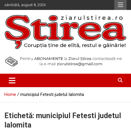
Skip
sâmbătă, august 8, 2026
to
content
Corupția ține de elită, restul e găinărie!
Ziarul Știrea
Home
municipiul Fetesti judetul Ialomita
Etichetă:
municipiul Fetesti judetul
Ialomita