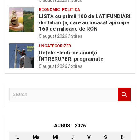
5 august 2026
Ştirea
ECONOMIC
POLITICĂ
LISTA cu primii 100 de LATIFUNDIARI
din Ialomiţa, care au încasat aproape
160 de milioane de RON
5 august 2026
Ştirea
UNCATEGORIZED
Reţele Electrice anunţă
ÎNTRERUPERI programate
5 august 2026
Ştirea
S
e
a
r
c
h
AUGUST 2026
L
Ma
Mi
J
V
S
D