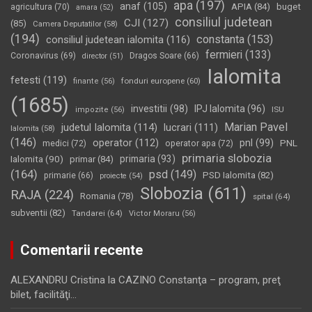
apa
(197)
anaf
(105)
APIA
(84)
buget
agricultura
(70)
amara
(52)
consiliul judetean
CJI
(127)
(85)
Camera Deputatilor
(58)
(194)
constanta
(153)
consiliul judetean ialomita
(116)
fermieri
(133)
Coronavirus
(69)
Dragos Soare
(66)
director
(51)
Ialomita
fetesti
(119)
fonduri europene
(60)
finante
(56)
(1685)
investitii
(98)
IPJ Ialomita
(96)
impozite
(56)
ISU
Marian Pavel
judetul Ialomita
(114)
lucrari
(111)
Ialomita
(58)
(146)
operator
(112)
pnl
(99)
PNL
medici
(72)
operator apa
(72)
primaria slobozia
Ialomita
(90)
primaria
(93)
primar
(84)
(164)
psd
(149)
PSD Ialomita
(82)
primarie
(66)
proiecte
(54)
Slobozia
(611)
RAJA
(224)
Romania
(78)
spital
(64)
subventii
(82)
Tandarei
(64)
Victor Moraru
(56)
Comentarii recente
ALEXANDRU Cristina
la
CAZINO Constanţa – program, preţ
bilet, facilităţi…