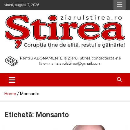
Skip
vineri, august 7, 2026
to
content
Corupția ține de elită, restul e găinărie!
Ziarul Știrea
Home
Monsanto
Etichetă:
Monsanto