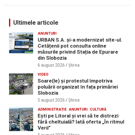
Ultimele articole
ANUNTURI
URBAN S.A. și-a modernizat site-ul.
Cetățenii pot consulta online
măsurile privind Stația de Epurare
din Slobozia
6 august 2026
Ştirea
VIDEO
Soare(le) și protestul împotriva
poluării organizat în fața primăriei
Slobozia
5 august 2026
Ştirea
ADMINISTRAȚIE
ANUNTURI
CULTURĂ
Eşti pe Litoral şi vrei să te distrezi
fără cheltuială? Iată oferta „În ritmul
Verii”