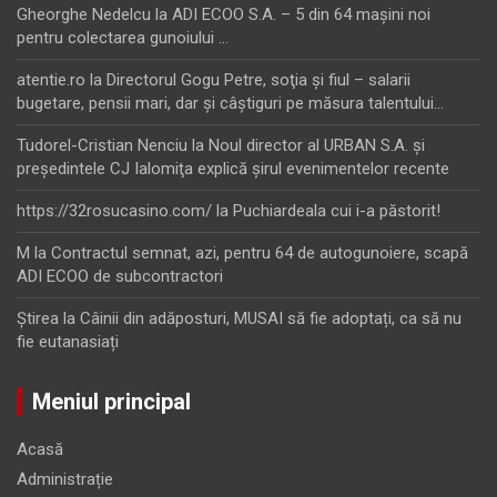
Gheorghe Nedelcu
la
ADI ECOO S.A. – 5 din 64 maşini noi
pentru colectarea gunoiului …
atentie.ro
la
Directorul Gogu Petre, soţia şi fiul – salarii
bugetare, pensii mari, dar şi câştiguri pe măsura talentului…
Tudorel-Cristian Nenciu
la
Noul director al URBAN S.A. şi
preşedintele CJ Ialomiţa explică şirul evenimentelor recente
https://32rosucasino.com/
la
Puchiardeala cui i-a păstorit!
M
la
Contractul semnat, azi, pentru 64 de autogunoiere, scapă
ADI ECOO de subcontractori
Ştirea
la
Câinii din adăposturi, MUSAI să fie adoptați, ca să nu
fie eutanasiați
Meniul principal
Acasă
Administrație