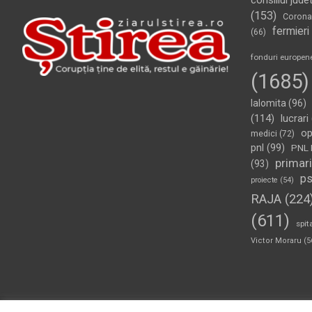
consiliul jude
(153)
Corona
fermieri
(66)
fonduri europen
(1685)
Ialomita
(96)
(114)
lucrari
op
medici
(72)
pnl
(99)
PNL 
primari
(93)
p
proiecte
(54)
RAJA
(224
(611)
spit
Victor Moraru
(5