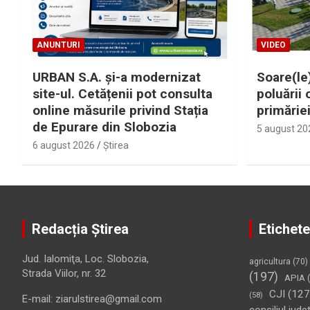
ANUNTURI
VIDEO
URBAN S.A. și-a modernizat
Soare(le)
site-ul. Cetățenii pot consulta
poluării 
online măsurile privind Stația
primărie
de Epurare din Slobozia
5 august 20
6 august 2026
Ştirea
Redacția Știrea
Etichete
Jud. Ialomiţa, Loc. Slobozia,
agricultura
(70)
Strada Viilor, nr. 32
(197)
APIA
(
CJI
(127
(58)
E-mail: ziarulstirea@gmail.com