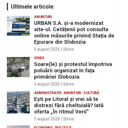
Ultimele articole
ANUNTURI
URBAN S.A. și-a modernizat
site-ul. Cetățenii pot consulta
online măsurile privind Stația de
Epurare din Slobozia
6 august 2026
Ştirea
VIDEO
Soare(le) și protestul împotriva
poluării organizat în fața
primăriei Slobozia
5 august 2026
Ştirea
ADMINISTRAȚIE
ANUNTURI
CULTURĂ
Eşti pe Litoral şi vrei să te
distrezi fără cheltuială? Iată
oferta „În ritmul Verii”
5 august 2026
Ştirea
ECONOMIC
POLITICĂ