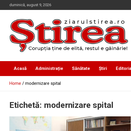
Skip
duminică, august 9, 2026
to
content
Corupția ține de elită, restul e găinărie!
Ziarul Știrea
Acasă
Administrație
Sănătate
Știri
Editoria
Home
modernizare spital
Etichetă:
modernizare spital