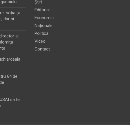
 gunoiului …
Știri
Editorial
e, soţia şi
Economic
i, dar şi
Naționale
Politică
director al
Video
alomiţa
nte
Contact
chiardeala
ntru 64 de
de
MUSAI să fie
i