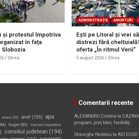
ADMINISTRAȚIE
ANUNTURI
 și protestul împotriva
Eşti pe Litoral şi vrei să
organizat în fața
distrezi fără cheltuială
i Slobozia
oferta „În ritmul Verii”
26
Ştirea
5 august 2026
Ştirea
Comentarii recente
apa
ALEXANDRU Cristina
la
CAZINO
anaf
(105)
amara
(52)
program, preţ bilet, facilităţi…
84)
buget
(85)
Camera Deputatilor
consiliul judetean
(194)
)
Gheorghe Nedelcu
la
ADI ECOO S
constanta