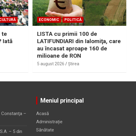
CULTURĂ
ECONOMIC
POLITICĂ
 te
LISTA cu primii 100 de
? Iată
LATIFUNDIARI din Ialomiţa, care
au încasat aproape 160 de
milioane de RON
5 august 2026
Ştirea
Meniul principal
 Constanţa –
Acasă
Administrație
Sănătate
.A. – 5 din