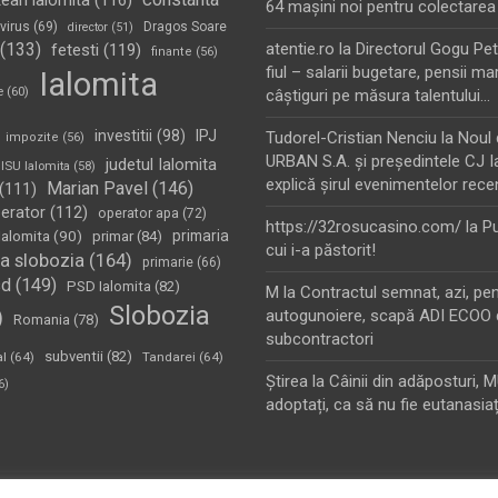
tean ialomita
(116)
64 maşini noi pentru colectarea
virus
(69)
Dragos Soare
director
(51)
(133)
atentie.ro
la
Directorul Gogu Petr
fetesti
(119)
finante
(56)
fiul – salarii bugetare, pensii mar
Ialomita
e
(60)
câştiguri pe măsura talentului…
investitii
(98)
IPJ
Tudorel-Cristian Nenciu
la
Noul 
impozite
(56)
URBAN S.A. şi preşedintele CJ I
judetul Ialomita
ISU Ialomita
(58)
explică şirul evenimentelor rece
Marian Pavel
(146)
(111)
erator
(112)
operator apa
(72)
https://32rosucasino.com/
la
Pu
Ialomita
(90)
primaria
primar
(84)
cui i-a păstorit!
a slobozia
(164)
primarie
(66)
sd
(149)
PSD Ialomita
(82)
M
la
Contractul semnat, azi, pe
Slobozia
)
autogunoiere, scapă ADI ECOO 
Romania
(78)
subcontractori
subventii
(82)
al
(64)
Tandarei
(64)
Ştirea
la
Câinii din adăposturi, 
6)
adoptați, ca să nu fie eutanasiaț