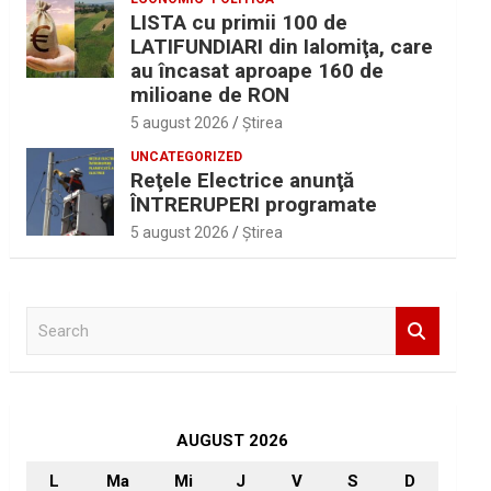
LISTA cu primii 100 de
LATIFUNDIARI din Ialomiţa, care
au încasat aproape 160 de
milioane de RON
5 august 2026
Ştirea
UNCATEGORIZED
Reţele Electrice anunţă
ÎNTRERUPERI programate
5 august 2026
Ştirea
S
e
a
r
c
h
AUGUST 2026
L
Ma
Mi
J
V
S
D