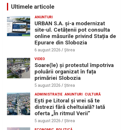
Ultimele articole
ANUNTURI
URBAN S.A. și-a modernizat
site-ul. Cetățenii pot consulta
online măsurile privind Stația de
Epurare din Slobozia
6 august 2026
Ştirea
VIDEO
Soare(le) și protestul împotriva
poluării organizat în fața
primăriei Slobozia
5 august 2026
Ştirea
ADMINISTRAȚIE
ANUNTURI
CULTURĂ
Eşti pe Litoral şi vrei să te
distrezi fără cheltuială? Iată
oferta „În ritmul Verii”
5 august 2026
Ştirea
ECONOMIC
POLITICĂ