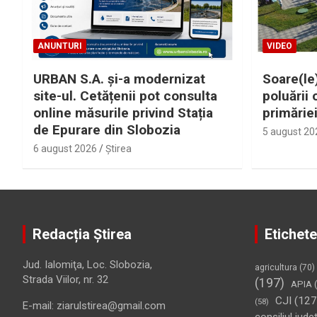
ANUNTURI
VIDEO
URBAN S.A. și-a modernizat
Soare(le)
site-ul. Cetățenii pot consulta
poluării 
online măsurile privind Stația
primărie
de Epurare din Slobozia
5 august 20
6 august 2026
Ştirea
Redacția Știrea
Etichete
Jud. Ialomiţa, Loc. Slobozia,
agricultura
(70)
Strada Viilor, nr. 32
(197)
APIA
(
CJI
(127
(58)
E-mail: ziarulstirea@gmail.com