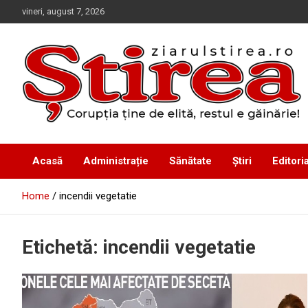
Skip
vineri, august 7, 2026
to
content
Corupția ține de elită, restul e găinărie!
Ziarul Știrea
Acasă
Administrație
Sănătate
Știri
Editoria
Home
incendii vegetatie
Etichetă:
incendii vegetatie