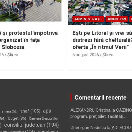
ADMINISTRAȚIE
ANUNTURI
 și protestul împotriva
Eşti pe Litoral şi vrei să
organizat în fața
distrezi fără cheltuială
i Slobozia
oferta „În ritmul Verii”
26
Ştirea
5 august 2026
Ştirea
Comentarii recente
apa
ALEXANDRU Cristina
la
CAZINO
anaf
(105)
amara
(52)
program, preţ bilet, facilităţi…
84)
buget
(85)
Camera Deputatilor
consiliul judetean
(194)
)
Gheorghe Nedelcu
la
ADI ECOO S
constanta