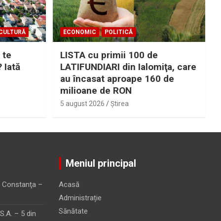
CULTURĂ
ECONOMIC
POLITICĂ
 te
LISTA cu primii 100 de
? Iată
LATIFUNDIARI din Ialomiţa, care
au încasat aproape 160 de
milioane de RON
5 august 2026
Ştirea
Meniul principal
 Constanţa –
Acasă
Administrație
Sănătate
.A. – 5 din