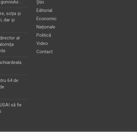
 gunoiului …
Știri
Editorial
e, soţia şi
Economic
i, dar şi
Naționale
Politică
director al
Video
alomiţa
nte
Contact
chiardeala
ntru 64 de
de
MUSAI să fie
i