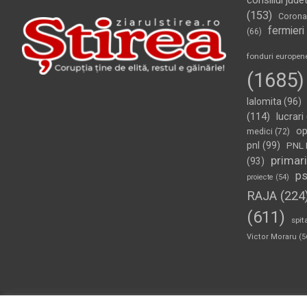
consiliul jude
(153)
Corona
fermieri
(66)
fonduri europen
(1685)
Ialomita
(96)
(114)
lucrari
op
medici
(72)
pnl
(99)
PNL 
primari
(93)
p
proiecte
(54)
RAJA
(224
(611)
spit
Victor Moraru
(5