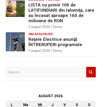
LISTA cu primii 100 de
LATIFUNDIARI din Ialomiţa, care
au încasat aproape 160 de
milioane de RON
5 august 2026
Ştirea
UNCATEGORIZED
Reţele Electrice anunţă
ÎNTRERUPERI programate
5 august 2026
Ştirea
S
e
a
r
c
h
AUGUST 2026
L
Ma
Mi
J
V
S
D