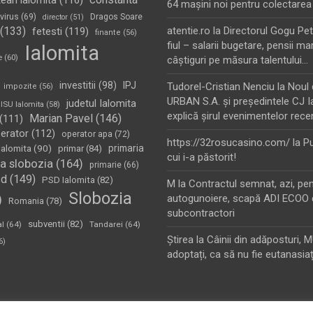
tean ialomita
(116)
64 maşini noi pentru colectarea
virus
(69)
Dragos Soare
director
(51)
(133)
atentie.ro
la
Directorul Gogu Petr
fetesti
(119)
finante
(56)
fiul – salarii bugetare, pensii mar
Ialomita
e
(60)
câştiguri pe măsura talentului…
investitii
(98)
IPJ
Tudorel-Cristian Nenciu
la
Noul 
impozite
(56)
URBAN S.A. şi preşedintele CJ I
judetul Ialomita
ISU Ialomita
(58)
explică şirul evenimentelor rece
Marian Pavel
(146)
(111)
erator
(112)
operator apa
(72)
https://32rosucasino.com/
la
Pu
Ialomita
(90)
primaria
primar
(84)
cui i-a păstorit!
a slobozia
(164)
primarie
(66)
sd
(149)
PSD Ialomita
(82)
M
la
Contractul semnat, azi, pe
Slobozia
)
autogunoiere, scapă ADI ECOO 
Romania
(78)
subcontractori
subventii
(82)
al
(64)
Tandarei
(64)
Ştirea
la
Câinii din adăposturi, 
6)
adoptați, ca să nu fie eutanasiaț