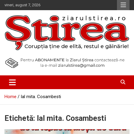
Skip
vineri, august 7, 2026
to
content
Corupția ține de elită, restul e găinărie!
Ziarul Știrea
Home
Ial mita. Cosambesti
Etichetă:
Ial mita. Cosambesti