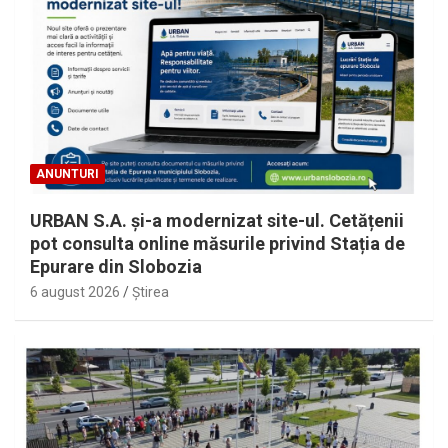
ANUNTURI
URBAN S.A. și-a modernizat site-ul. Cetățenii
pot consulta online măsurile privind Stația de
Epurare din Slobozia
6 august 2026
Ştirea