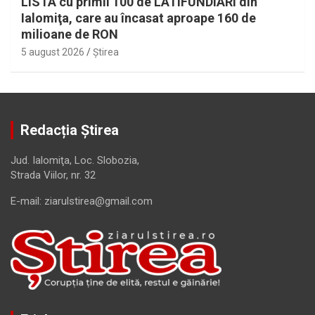
LISTA cu primii 100 de LATIFUNDIARI din
Ialomiţa, care au încasat aproape 160 de
milioane de RON
5 august 2026
Ştirea
Redacția Știrea
Jud. Ialomiţa, Loc. Slobozia,
Strada Viilor, nr. 32
E-mail: ziarulstirea@gmail.com