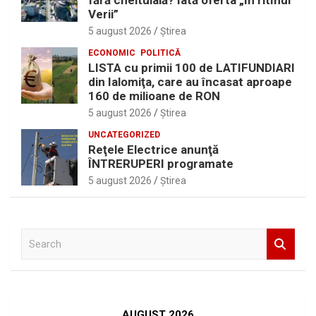
fără cheltuială? Iată oferta „În ritmul
Verii”
5 august 2026
Ştirea
ECONOMIC
POLITICĂ
LISTA cu primii 100 de LATIFUNDIARI
din Ialomiţa, care au încasat aproape
160 de milioane de RON
5 august 2026
Ştirea
UNCATEGORIZED
Reţele Electrice anunţă
ÎNTRERUPERI programate
5 august 2026
Ştirea
S
e
a
r
c
h
AUGUST 2026