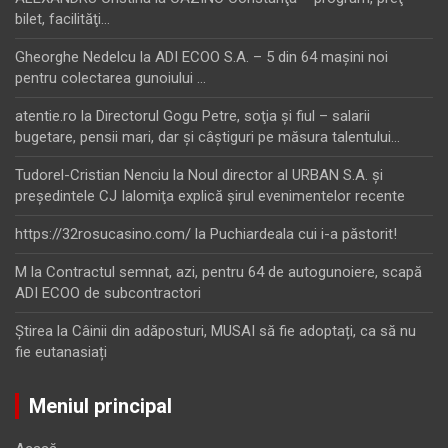
bilet, facilităţi…
Gheorghe Nedelcu
la
ADI ECOO S.A. – 5 din 64 maşini noi
pentru colectarea gunoiului …
atentie.ro
la
Directorul Gogu Petre, soţia şi fiul – salarii
bugetare, pensii mari, dar şi câştiguri pe măsura talentului…
Tudorel-Cristian Nenciu
la
Noul director al URBAN S.A. şi
preşedintele CJ Ialomiţa explică şirul evenimentelor recente
https://32rosucasino.com/
la
Puchiardeala cui i-a păstorit!
M
la
Contractul semnat, azi, pentru 64 de autogunoiere, scapă
ADI ECOO de subcontractori
Ştirea
la
Câinii din adăposturi, MUSAI să fie adoptați, ca să nu
fie eutanasiați
Meniul principal