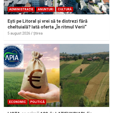
ADMINISTRAȚIE
ANUNTURI
CULTURĂ
Eşti pe Litoral şi vrei să te distrezi fără
cheltuială? Iată oferta „În ritmul Verii”
5 august 2026
Ştirea
ECONOMIC
POLITICĂ