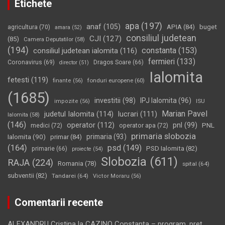
Etichete
apa
(197)
anaf
(105)
APIA
(84)
buget
agricultura
(70)
amara
(52)
consiliul judetean
CJI
(127)
(85)
Camera Deputatilor
(58)
(194)
constanta
(153)
consiliul judetean ialomita
(116)
fermieri
(133)
Coronavirus
(69)
Dragos Soare
(66)
director
(51)
Ialomita
fetesti
(119)
fonduri europene
(60)
finante
(56)
(1685)
investitii
(98)
IPJ Ialomita
(96)
impozite
(56)
ISU
Marian Pavel
judetul Ialomita
(114)
lucrari
(111)
Ialomita
(58)
(146)
operator
(112)
pnl
(99)
PNL
medici
(72)
operator apa
(72)
primaria slobozia
Ialomita
(90)
primaria
(93)
primar
(84)
(164)
psd
(149)
PSD Ialomita
(82)
primarie
(66)
proiecte
(54)
Slobozia
(611)
RAJA
(224)
Romania
(78)
spital
(64)
subventii
(82)
Tandarei
(64)
Victor Moraru
(56)
Comentarii recente
ALEXANDRU Cristina
la
CAZINO Constanţa – program, preţ