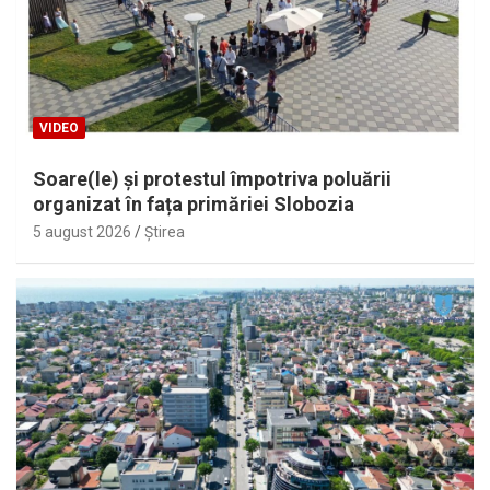
VIDEO
Soare(le) și protestul împotriva poluării
organizat în fața primăriei Slobozia
5 august 2026
Ştirea