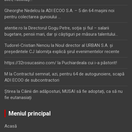
Gheorghe Nedelcu
la
ADI ECOO S.A. – 5 din 64 maşini noi
pentru colectarea gunoiului …
atentie.ro
la
Directorul Gogu Petre, soţia şi fiul – salarii
bugetare, pensii mari, dar şi câştiguri pe măsura talentului…
Tudorel-Cristian Nenciu
la
Noul director al URBAN S.A. şi
preşedintele CJ Ialomiţa explică şirul evenimentelor recente
https://32rosucasino.com/
la
Puchiardeala cui i-a păstorit!
M
la
Contractul semnat, azi, pentru 64 de autogunoiere, scapă
ADI ECOO de subcontractori
Ştirea
la
Câinii din adăposturi, MUSAI să fie adoptați, ca să nu
fie eutanasiați
Meniul principal
Acasă