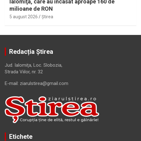
Ialomiţa, care au încasat aproape 160 de
milioane de RON
5 august 2026
Ştirea
Redacția Știrea
Jud. Ialomiţa, Loc. Slobozia,
Strada Viilor, nr. 32
E-mail: ziarulstirea@gmail.com
Etichete