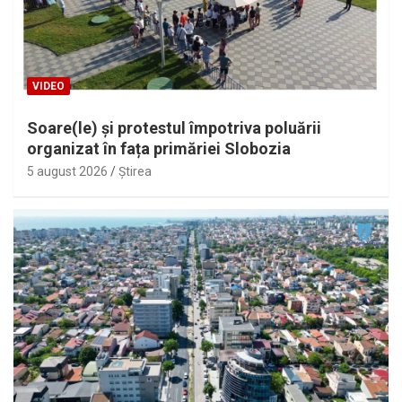
VIDEO
Soare(le) și protestul împotriva poluării
organizat în fața primăriei Slobozia
5 august 2026
Ştirea