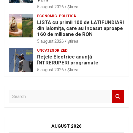
5 august 2026
Ştirea
ECONOMIC
POLITICĂ
LISTA cu primii 100 de LATIFUNDIARI
din Ialomiţa, care au încasat aproape
160 de milioane de RON
5 august 2026
Ştirea
UNCATEGORIZED
Reţele Electrice anunţă
ÎNTRERUPERI programate
5 august 2026
Ştirea
S
e
a
r
c
h
AUGUST 2026