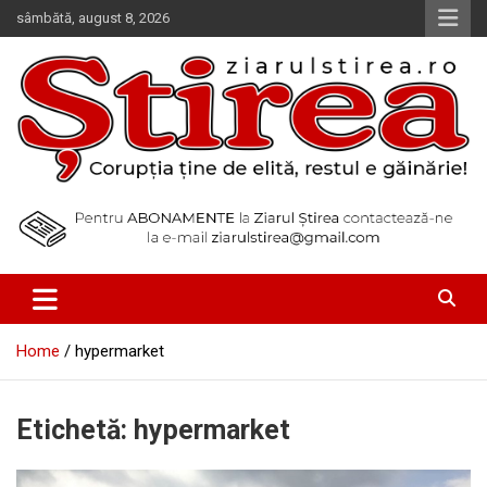
Skip
sâmbătă, august 8, 2026
to
content
Corupția ține de elită, restul e găinărie!
Ziarul Știrea
Home
hypermarket
Etichetă:
hypermarket