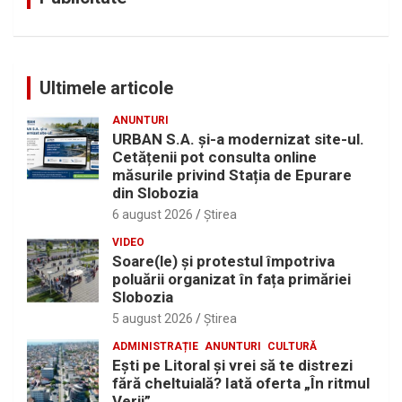
Ultimele articole
ANUNTURI
URBAN S.A. și-a modernizat site-ul.
Cetățenii pot consulta online
măsurile privind Stația de Epurare
din Slobozia
6 august 2026
Ştirea
VIDEO
Soare(le) și protestul împotriva
poluării organizat în fața primăriei
Slobozia
5 august 2026
Ştirea
ADMINISTRAȚIE
ANUNTURI
CULTURĂ
Eşti pe Litoral şi vrei să te distrezi
fără cheltuială? Iată oferta „În ritmul
Verii”