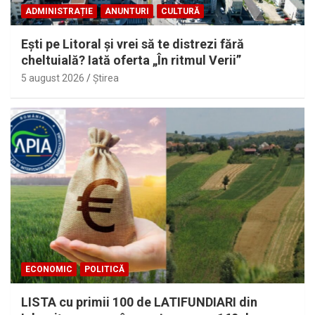
ADMINISTRAȚIE
ANUNTURI
CULTURĂ
Eşti pe Litoral şi vrei să te distrezi fără
cheltuială? Iată oferta „În ritmul Verii”
5 august 2026
Ştirea
ECONOMIC
POLITICĂ
LISTA cu primii 100 de LATIFUNDIARI din