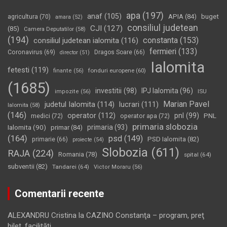
apa
(197)
anaf
(105)
APIA
(84)
buget
agricultura
(70)
amara
(52)
consiliul judetean
CJI
(127)
(85)
Camera Deputatilor
(58)
(194)
constanta
(153)
consiliul judetean ialomita
(116)
fermieri
(133)
Coronavirus
(69)
Dragos Soare
(66)
director
(51)
Ialomita
fetesti
(119)
fonduri europene
(60)
finante
(56)
(1685)
investitii
(98)
IPJ Ialomita
(96)
impozite
(56)
ISU
Marian Pavel
judetul Ialomita
(114)
lucrari
(111)
Ialomita
(58)
(146)
operator
(112)
pnl
(99)
PNL
medici
(72)
operator apa
(72)
primaria slobozia
Ialomita
(90)
primaria
(93)
primar
(84)
(164)
psd
(149)
PSD Ialomita
(82)
primarie
(66)
proiecte
(54)
Slobozia
(611)
RAJA
(224)
Romania
(78)
spital
(64)
subventii
(82)
Tandarei
(64)
Victor Moraru
(56)
Comentarii recente
ALEXANDRU Cristina
la
CAZINO Constanţa – program, preţ
bilet, facilităţi…