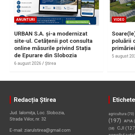
ANUNTURI
VIDEO
URBAN S.A. și-a modernizat
Soare(le)
site-ul. Cetățenii pot consulta
poluării 
online măsurile privind Stația
primărie
de Epurare din Slobozia
5 august 20
6 august 2026
Ştirea
Redacția Știrea
Etichete
Jud. Ialomiţa, Loc. Slobozia,
agricultura
(70)
Strada Viilor, nr. 32
(197)
APIA
(
CJI
(127
(58)
E-mail: ziarulstirea@gmail.com