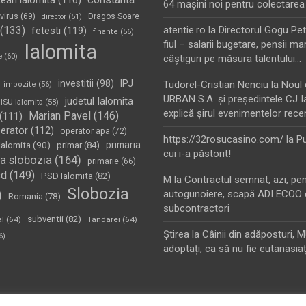
tean ialomita
(116)
64 maşini noi pentru colectarea
virus
(69)
Dragos Soare
director
(51)
(133)
atentie.ro
la
Directorul Gogu Petr
fetesti
(119)
finante
(56)
fiul – salarii bugetare, pensii mar
Ialomita
e
(60)
câştiguri pe măsura talentului…
investitii
(98)
IPJ
Tudorel-Cristian Nenciu
la
Noul 
impozite
(56)
URBAN S.A. şi preşedintele CJ I
judetul Ialomita
ISU Ialomita
(58)
explică şirul evenimentelor rece
Marian Pavel
(146)
(111)
erator
(112)
operator apa
(72)
https://32rosucasino.com/
la
Pu
Ialomita
(90)
primaria
primar
(84)
cui i-a păstorit!
a slobozia
(164)
primarie
(66)
sd
(149)
PSD Ialomita
(82)
M
la
Contractul semnat, azi, pe
Slobozia
)
autogunoiere, scapă ADI ECOO 
Romania
(78)
subcontractori
subventii
(82)
al
(64)
Tandarei
(64)
Ştirea
la
Câinii din adăposturi, 
6)
adoptați, ca să nu fie eutanasiaț