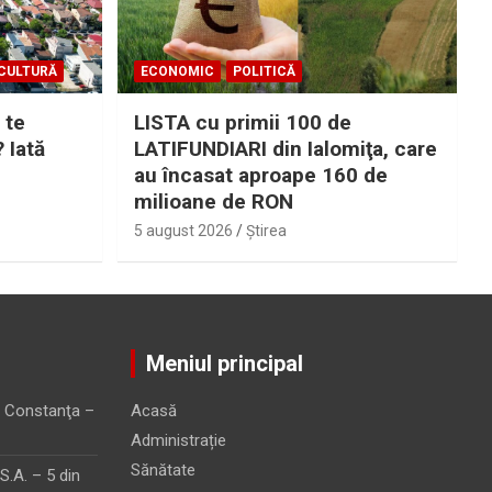
CULTURĂ
ECONOMIC
POLITICĂ
 te
LISTA cu primii 100 de
? Iată
LATIFUNDIARI din Ialomiţa, care
au încasat aproape 160 de
milioane de RON
5 august 2026
Ştirea
Meniul principal
 Constanţa –
Acasă
Administrație
Sănătate
.A. – 5 din