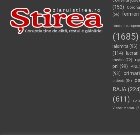
consiliul jude
(153)
Corona
fermieri
(66)
fonduri europen
(1685)
Ialomita
(96)
(114)
lucrari
op
medici
(72)
pnl
(99)
PNL 
primari
(93)
p
proiecte
(54)
RAJA
(224
(611)
spit
Victor Moraru
(5