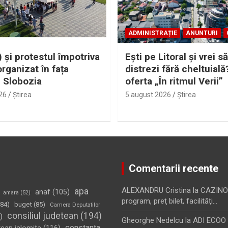
ADMINISTRAȚIE
ANUNTURI
 și protestul împotriva
Eşti pe Litoral şi vrei să
organizat în fața
distrezi fără cheltuială
i Slobozia
oferta „În ritmul Verii”
26
Ştirea
5 august 2026
Ştirea
Comentarii recente
apa
ALEXANDRU Cristina
la
CAZINO
anaf
(105)
amara
(52)
program, preţ bilet, facilităţi…
84)
buget
(85)
Camera Deputatilor
consiliul judetean
(194)
)
Gheorghe Nedelcu
la
ADI ECOO S
constanta