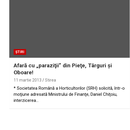
ȘTIRI
Afară cu „paraziţii” din Pieţe, Târguri şi
Oboare!
11 martie 2013
Stirea
* Societatea Română a Horticultorilor (SRH) solicită, într-o
moţiune adresată Ministrului de Finanţe, Daniel Chiţoiu,
interzicerea…