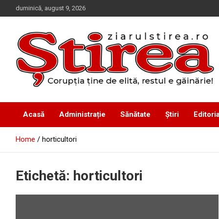
Skip
duminică, august 9, 2026
to
content
Corupția ține de elită, restul e găinărie!
Ziarul Știrea
Acasă
Administrație
Sănătate
Știri
Editoria
Home
horticultori
Etichetă:
horticultori