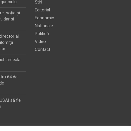
 gunoiului …
Știri
Editorial
e, soţia şi
Economic
i, dar şi
Naționale
Politică
director al
Video
alomiţa
nte
Contact
chiardeala
ntru 64 de
de
MUSAI să fie
i