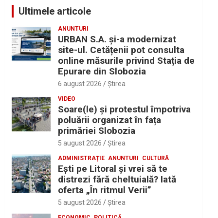
Ultimele articole
ANUNTURI
URBAN S.A. și-a modernizat
site-ul. Cetățenii pot consulta
online măsurile privind Stația de
Epurare din Slobozia
6 august 2026
Ştirea
VIDEO
Soare(le) și protestul împotriva
poluării organizat în fața
primăriei Slobozia
5 august 2026
Ştirea
ADMINISTRAȚIE
ANUNTURI
CULTURĂ
Eşti pe Litoral şi vrei să te
distrezi fără cheltuială? Iată
oferta „În ritmul Verii”
5 august 2026
Ştirea
ECONOMIC
POLITICĂ