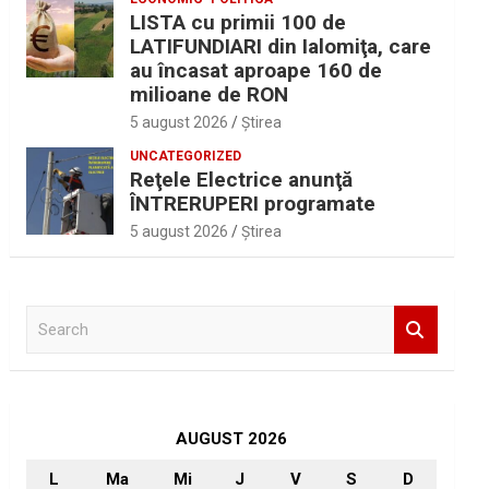
LISTA cu primii 100 de
LATIFUNDIARI din Ialomiţa, care
au încasat aproape 160 de
milioane de RON
5 august 2026
Ştirea
UNCATEGORIZED
Reţele Electrice anunţă
ÎNTRERUPERI programate
5 august 2026
Ştirea
S
e
a
r
c
h
AUGUST 2026
L
Ma
Mi
J
V
S
D