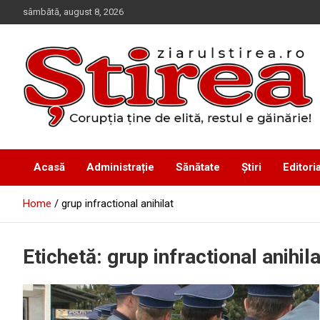
Skip
sâmbătă, august 8, 2026
to
content
Corupția ține de elită, restul e găinărie!
Ziarul Știrea
Acasă
Administrație
Sănătate
Știri
Editoria
Home
grup infractional anihilat
Etichetă:
grup infractional anihila