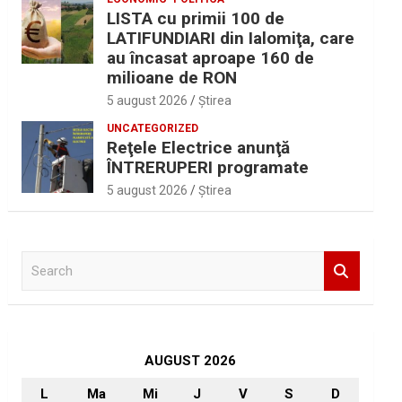
LISTA cu primii 100 de
LATIFUNDIARI din Ialomiţa, care
au încasat aproape 160 de
milioane de RON
5 august 2026
Ştirea
UNCATEGORIZED
Reţele Electrice anunţă
ÎNTRERUPERI programate
5 august 2026
Ştirea
S
e
a
r
c
h
AUGUST 2026
L
Ma
Mi
J
V
S
D