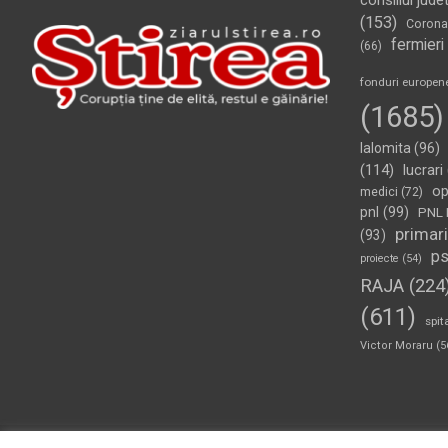
consiliul jude
(153)
Corona
fermieri
(66)
fonduri europen
(1685)
Ialomita
(96)
(114)
lucrari
op
medici
(72)
pnl
(99)
PNL 
primari
(93)
p
proiecte
(54)
RAJA
(224
(611)
spit
Victor Moraru
(5