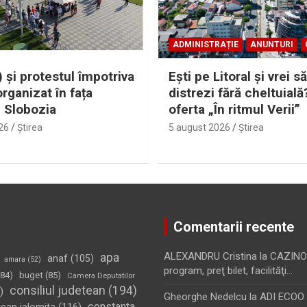
ADMINISTRAȚIE
ANUNTURI
 și protestul împotriva
Eşti pe Litoral şi vrei să
organizat în fața
distrezi fără cheltuială
i Slobozia
oferta „În ritmul Verii”
26
Ştirea
5 august 2026
Ştirea
Comentarii recente
apa
ALEXANDRU Cristina
la
CAZINO
anaf
(105)
amara
(52)
program, preţ bilet, facilităţi…
84)
buget
(85)
Camera Deputatilor
consiliul judetean
(194)
)
Gheorghe Nedelcu
la
ADI ECOO S
constanta