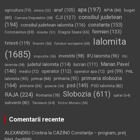
apa
(197)
anaf
(105)
APIA
(84)
buget
agricultura
(70)
amara
(52)
consiliul judetean
CJI
(127)
(85)
Camera Deputatilor
(58)
(194)
constanta
(153)
consiliul judetean ialomita
(116)
fermieri
(133)
Coronavirus
(69)
Dragos Soare
(66)
director
(51)
Ialomita
fetesti
(119)
fonduri europene
(60)
finante
(56)
(1685)
investitii
(98)
IPJ Ialomita
(96)
impozite
(56)
ISU
Marian Pavel
judetul Ialomita
(114)
lucrari
(111)
Ialomita
(58)
(146)
operator
(112)
pnl
(99)
PNL
medici
(72)
operator apa
(72)
primaria slobozia
Ialomita
(90)
primaria
(93)
primar
(84)
(164)
psd
(149)
PSD Ialomita
(82)
primarie
(66)
proiecte
(54)
Slobozia
(611)
RAJA
(224)
Romania
(78)
spital
(64)
subventii
(82)
Tandarei
(64)
Victor Moraru
(56)
Comentarii recente
ALEXANDRU Cristina
la
CAZINO Constanţa – program, preţ
bilet, facilităţi…