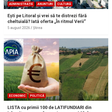
ADMINISTRAȚIE
ANUNTURI
CULTURĂ
Eşti pe Litoral şi vrei să te distrezi fără
cheltuială? Iată oferta „În ritmul Verii”
5 august 2026
Ştirea
ECONOMIC
POLITICĂ
LISTA cu primii 100 de LATIFUNDIARI din