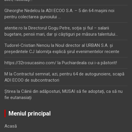
Gheorghe Nedelcu
la
ADI ECOO S.A. – 5 din 64 maşini noi
pentru colectarea gunoiului …
atentie.ro
la
Directorul Gogu Petre, soţia şi fiul – salarii
bugetare, pensii mari, dar şi câştiguri pe măsura talentului…
Tudorel-Cristian Nenciu
la
Noul director al URBAN S.A. şi
preşedintele CJ Ialomiţa explică şirul evenimentelor recente
https://32rosucasino.com/
la
Puchiardeala cui i-a păstorit!
M
la
Contractul semnat, azi, pentru 64 de autogunoiere, scapă
ADI ECOO de subcontractori
Ştirea
la
Câinii din adăposturi, MUSAI să fie adoptați, ca să nu
fie eutanasiați
Meniul principal
Acasă