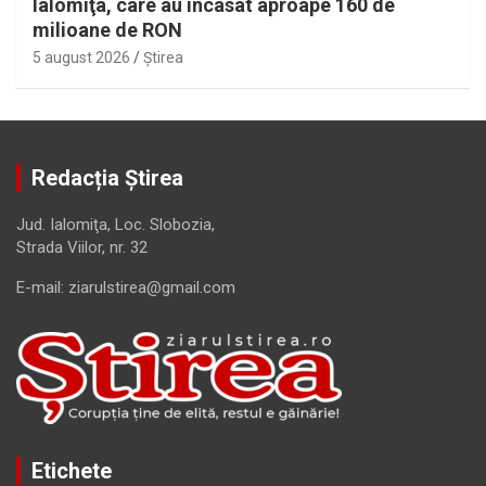
Ialomiţa, care au încasat aproape 160 de
milioane de RON
5 august 2026
Ştirea
Redacția Știrea
Jud. Ialomiţa, Loc. Slobozia,
Strada Viilor, nr. 32
E-mail: ziarulstirea@gmail.com
Etichete