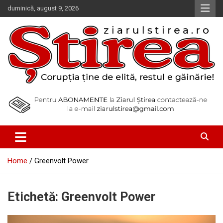
Skip
duminică, august 9, 2026
to
content
Corupția ține de elită, restul e găinărie!
Ziarul Știrea
Home
Greenvolt Power
Etichetă:
Greenvolt Power