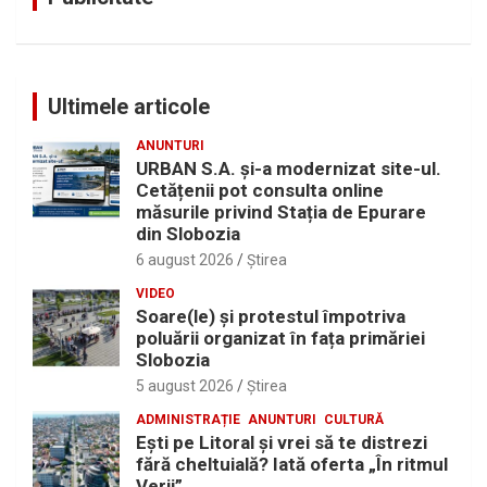
Ultimele articole
ANUNTURI
URBAN S.A. și-a modernizat site-ul.
Cetățenii pot consulta online
măsurile privind Stația de Epurare
din Slobozia
6 august 2026
Ştirea
VIDEO
Soare(le) și protestul împotriva
poluării organizat în fața primăriei
Slobozia
5 august 2026
Ştirea
ADMINISTRAȚIE
ANUNTURI
CULTURĂ
Eşti pe Litoral şi vrei să te distrezi
fără cheltuială? Iată oferta „În ritmul
Verii”