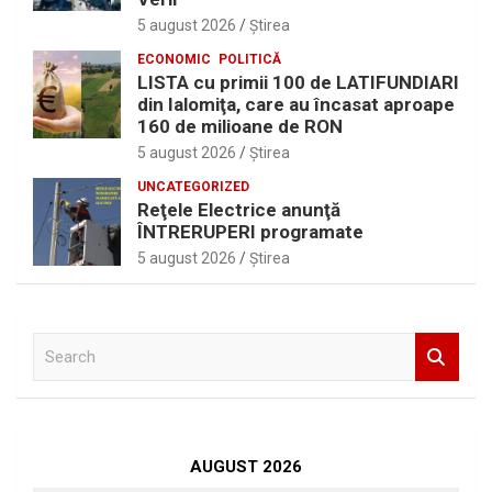
5 august 2026
Ştirea
ECONOMIC
POLITICĂ
LISTA cu primii 100 de LATIFUNDIARI
din Ialomiţa, care au încasat aproape
160 de milioane de RON
5 august 2026
Ştirea
UNCATEGORIZED
Reţele Electrice anunţă
ÎNTRERUPERI programate
5 august 2026
Ştirea
S
e
a
r
c
h
AUGUST 2026