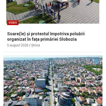
VIDEO
Soare(le) și protestul împotriva poluării
organizat în fața primăriei Slobozia
5 august 2026
Ştirea