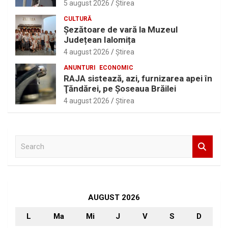
5 august 2026
Ştirea
CULTURĂ
Șezătoare de vară la Muzeul
Județean Ialomița
4 august 2026
Ştirea
ANUNTURI
ECONOMIC
RAJA sistează, azi, furnizarea apei în
Ţăndărei, pe Şoseaua Brăilei
4 august 2026
Ştirea
S
e
a
r
c
h
AUGUST 2026
L
Ma
Mi
J
V
S
D