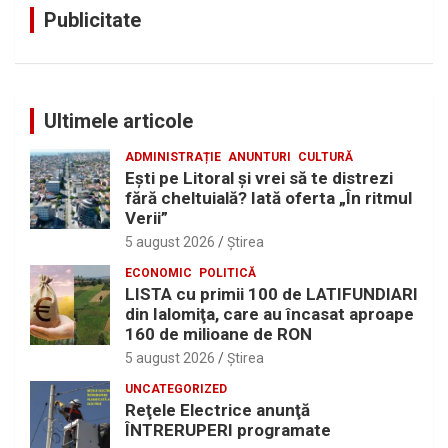
Publicitate
Ultimele articole
ADMINISTRAȚIE
ANUNTURI
CULTURĂ
Eşti pe Litoral şi vrei să te distrezi
fără cheltuială? Iată oferta „În ritmul
Verii”
5 august 2026
Ştirea
ECONOMIC
POLITICĂ
LISTA cu primii 100 de LATIFUNDIARI
din Ialomiţa, care au încasat aproape
160 de milioane de RON
5 august 2026
Ştirea
UNCATEGORIZED
Reţele Electrice anunţă
ÎNTRERUPERI programate