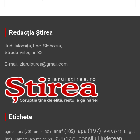
Redacția Știrea
Jud. Ialomiţa, Loc. Slobozia,
Strada Viilor, nr. 32
E-mail: ziarulstirea@gmail.com
Etichete
apa
(197)
anaf
(105)
APIA
(84)
buget
agricultura
(70)
amara
(52)
consiliul judetean
CJI
(127)
(85)
Camera Deputatilor
(58)