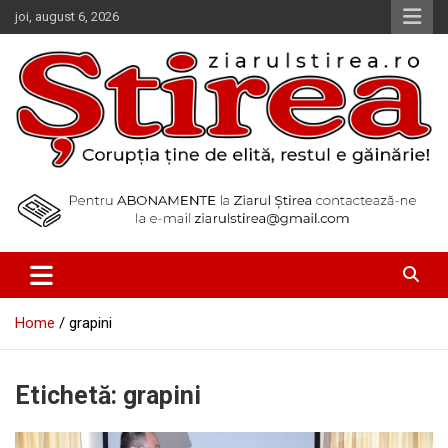
Skip
joi, august 6, 2026
to
content
Corupția ține de elită, restul e găinărie!
Ziarul Știrea
Home
grapini
Etichetă:
grapini