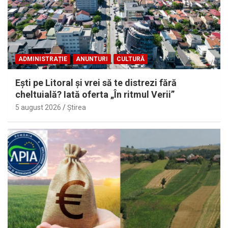
ADMINISTRAȚIE
ANUNTURI
CULTURĂ
Eşti pe Litoral şi vrei să te distrezi fără
cheltuială? Iată oferta „În ritmul Verii”
5 august 2026
Ştirea