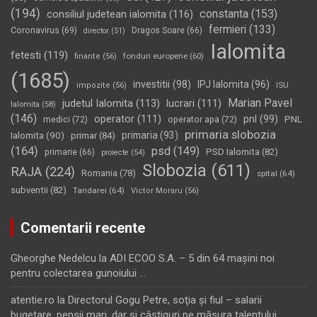
(194)
constanta
(153)
consiliul judetean ialomita
(116)
fermieri
(133)
Coronavirus
(69)
Dragos Soare
(66)
director
(51)
Ialomita
fetesti
(119)
fonduri europene
(60)
finante
(56)
(1685)
investitii
(98)
IPJ Ialomita
(96)
impozite
(56)
ISU
Marian Pavel
judetul Ialomita
(113)
lucrari
(111)
Ialomita
(58)
(146)
operator
(111)
pnl
(99)
PNL
medici
(72)
operator apa
(72)
primaria slobozia
Ialomita
(90)
primaria
(93)
primar
(84)
(164)
psd
(149)
PSD Ialomita
(82)
primarie
(66)
proiecte
(54)
Slobozia
(611)
RAJA
(224)
Romania
(78)
spital
(64)
subventii
(82)
Tandarei
(64)
Victor Moraru
(56)
Comentarii recente
Gheorghe Nedelcu
la
ADI ECOO S.A. – 5 din 64 maşini noi
pentru colectarea gunoiului …
atentie.ro
la
Directorul Gogu Petre, soţia şi fiul – salarii
bugetare, pensii mari, dar şi câştiguri pe măsura talentului…