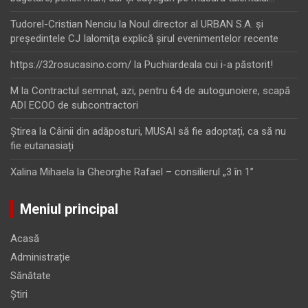
Tudorel-Cristian Nenciu
la
Noul director al URBAN S.A. şi
preşedintele CJ Ialomiţa explică şirul evenimentelor recente
https://32rosucasino.com/
la
Puchiardeala cui i-a păstorit!
M
la
Contractul semnat, azi, pentru 64 de autogunoiere, scapă
ADI ECOO de subcontractori
Ştirea
la
Câinii din adăposturi, MUSAI să fie adoptați, ca să nu
fie eutanasiați
Xalina Mihaela
la
Gheorghe Rafael – consilierul „3 în 1”
Meniul principal
Acasă
Administrație
Sănătate
Știri