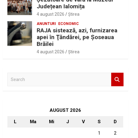
Județean Ialomița
4 august 2026
Ştirea
ANUNTURI
ECONOMIC
RAJA sistează, azi, furnizarea
apei în Ţăndărei, pe Şoseaua
Brăilei
4 august 2026
Ştirea
S
e
a
r
c
h
AUGUST 2026
L
Ma
Mi
J
V
S
D
1
2