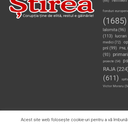
fermieri
(66)
fonduri europen
(1685)
Ialomita
(96)
(113)
lucrari
op
medici
(72)
pnl
(99)
PNL 
primari
(93)
p
proiecte
(54)
RAJA
(224
(611)
spit
Victor Moraru
(5
Copyright © 2026
Ziarul Știrea
Theme by:
Theme Horse
Pr
Acest site web folosește cookie-uri pentru a vă îmbunăt