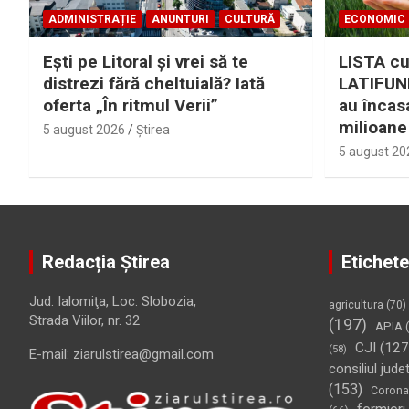
ADMINISTRAȚIE
ANUNTURI
CULTURĂ
ECONOMIC
Eşti pe Litoral şi vrei să te
LISTA cu
distrezi fără cheltuială? Iată
LATIFUND
oferta „În ritmul Verii”
au încas
milioane
5 august 2026
Ştirea
5 august 20
Redacția Știrea
Etichete
Jud. Ialomiţa, Loc. Slobozia,
agricultura
(70)
Strada Viilor, nr. 32
(197)
APIA
(
CJI
(127
(58)
E-mail: ziarulstirea@gmail.com
consiliul jude
(153)
Corona