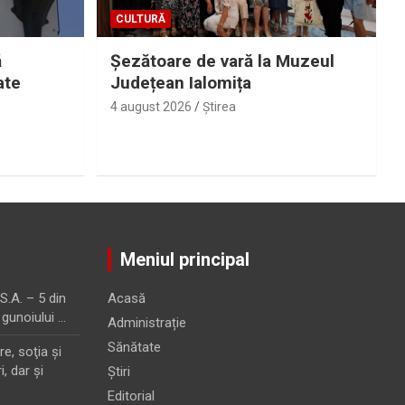
CULTURĂ
ă
Șezătoare de vară la Muzeul
ate
Județean Ialomița
4 august 2026
Ştirea
Meniul principal
.A. – 5 din
Acasă
 gunoiului …
Administrație
Sănătate
e, soţia şi
i, dar şi
Știri
Editorial