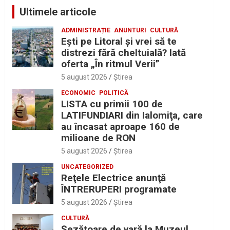
Ultimele articole
ADMINISTRAȚIE
ANUNTURI
CULTURĂ
Eşti pe Litoral şi vrei să te
distrezi fără cheltuială? Iată
oferta „În ritmul Verii”
5 august 2026
Ştirea
ECONOMIC
POLITICĂ
LISTA cu primii 100 de
LATIFUNDIARI din Ialomiţa, care
au încasat aproape 160 de
milioane de RON
5 august 2026
Ştirea
UNCATEGORIZED
Reţele Electrice anunţă
ÎNTRERUPERI programate
5 august 2026
Ştirea
CULTURĂ
Șezătoare de vară la Muzeul