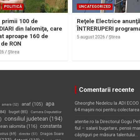
POLITICĂ
UNCATEGORIZED
 primii 100 de
Reţele Electrice anunţ
IARI din Ialomiţa, care
ÎNTRERUPERI program
at aproape 160 de
5 august 2026
Ştirea
 de RON
26
Ştirea
Comentarii recente
apa
Gheorghe Nedelcu
la
ADI ECOO S
anaf
(105)
amara
(52)
64 maşini noi pentru colectarea
84)
buget
(85)
Camera Deputatilor
consiliul judetean
(194)
)
atentie.ro
la
Directorul Gogu Petr
constanta
tean ialomita
(116)
fiul – salarii bugetare, pensii mar
virus
(69)
Dragos Soare
director
(51)
câştiguri pe măsura talentului…