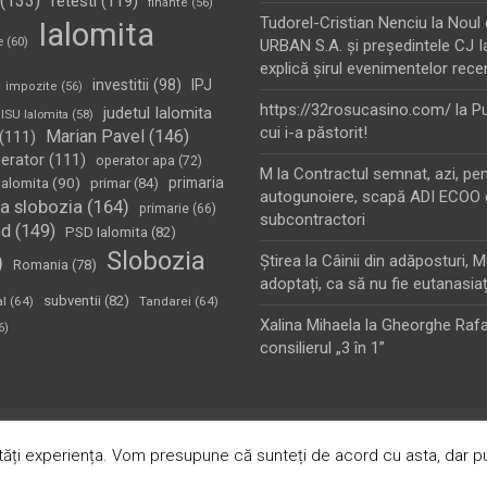
(133)
fetesti
(119)
finante
(56)
Tudorel-Cristian Nenciu
la
Noul 
Ialomita
e
(60)
URBAN S.A. şi preşedintele CJ I
explică şirul evenimentelor rece
investitii
(98)
IPJ
impozite
(56)
https://32rosucasino.com/
la
Pu
judetul Ialomita
ISU Ialomita
(58)
cui i-a păstorit!
Marian Pavel
(146)
(111)
erator
(111)
operator apa
(72)
M
la
Contractul semnat, azi, pe
Ialomita
(90)
primaria
primar
(84)
autogunoiere, scapă ADI ECOO 
a slobozia
(164)
primarie
(66)
subcontractori
sd
(149)
PSD Ialomita
(82)
Slobozia
)
Ştirea
la
Câinii din adăposturi, 
Romania
(78)
adoptați, ca să nu fie eutanasiaț
subventii
(82)
al
(64)
Tandarei
(64)
Xalina Mihaela
la
Gheorghe Rafa
6)
consilierul „3 în 1”
oudly Powered by:
WordPress
ăți experiența. Vom presupune că sunteți de acord cu asta, dar pu