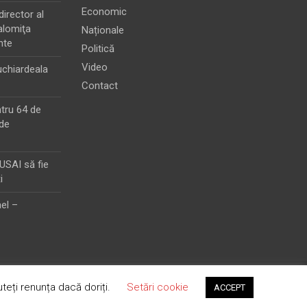
Economic
director al
alomiţa
Naționale
nte
Politică
Video
chiardeala
Contact
ntru 64 de
de
MUSAI să fie
i
el –
teți renunța dacă doriți.
Setări cookie
ACCEPT