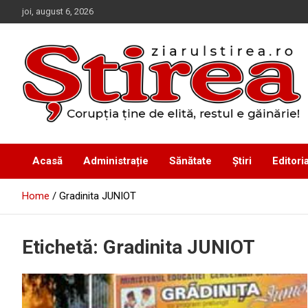
Skip
joi, august 6, 2026
to
content
Corupția ține de elită, restul e găinărie!
Ziarul Știrea
Acasă
Administrație
Sănătate
Știri
Editoria
Home
Gradinita JUNIOT
Etichetă:
Gradinita JUNIOT