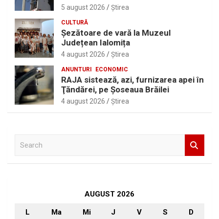
5 august 2026
Ştirea
CULTURĂ
Șezătoare de vară la Muzeul
Județean Ialomița
4 august 2026
Ştirea
ANUNTURI
ECONOMIC
RAJA sistează, azi, furnizarea apei în
Ţăndărei, pe Şoseaua Brăilei
4 august 2026
Ştirea
S
e
a
r
c
h
AUGUST 2026
L
Ma
Mi
J
V
S
D