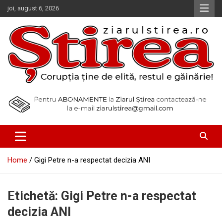
Skip
joi, august 6, 2026
to
content
Corupția ține de elită, restul e găinărie!
Ziarul Știrea
Home
Gigi Petre n-a respectat decizia ANI
Etichetă:
Gigi Petre n-a respectat
decizia ANI