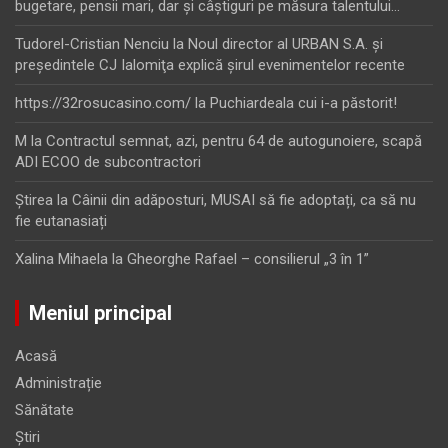
bugetare, pensii mari, dar şi câştiguri pe măsura talentului…
Tudorel-Cristian Nenciu
la
Noul director al URBAN S.A. şi
preşedintele CJ Ialomiţa explică şirul evenimentelor recente
https://32rosucasino.com/
la
Puchiardeala cui i-a păstorit!
M
la
Contractul semnat, azi, pentru 64 de autogunoiere, scapă
ADI ECOO de subcontractori
Ştirea
la
Câinii din adăposturi, MUSAI să fie adoptați, ca să nu
fie eutanasiați
Xalina Mihaela
la
Gheorghe Rafael – consilierul „3 în 1”
Meniul principal
Acasă
Administrație
Sănătate
Știri