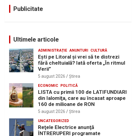
Publicitate
Ultimele articole
ADMINISTRAȚIE
ANUNTURI
CULTURĂ
Eşti pe Litoral şi vrei să te distrezi
fără cheltuială? Iată oferta „În ritmul
Verii”
5 august 2026
Ştirea
ECONOMIC
POLITICĂ
LISTA cu primii 100 de LATIFUNDIARI
din Ialomiţa, care au încasat aproape
160 de milioane de RON
5 august 2026
Ştirea
UNCATEGORIZED
Reţele Electrice anunţă
ÎNTRERUPERI programate