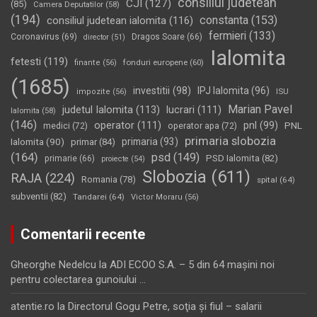
consiliul judetean
CJI
(127)
(85)
Camera Deputatilor
(58)
(194)
constanta
(153)
consiliul judetean ialomita
(116)
fermieri
(133)
Coronavirus
(69)
Dragos Soare
(66)
director
(51)
Ialomita
fetesti
(119)
fonduri europene
(60)
finante
(56)
(1685)
investitii
(98)
IPJ Ialomita
(96)
impozite
(56)
ISU
Marian Pavel
judetul Ialomita
(113)
lucrari
(111)
Ialomita
(58)
(146)
operator
(111)
pnl
(99)
PNL
medici
(72)
operator apa
(72)
primaria slobozia
Ialomita
(90)
primaria
(93)
primar
(84)
(164)
psd
(149)
PSD Ialomita
(82)
primarie
(66)
proiecte
(54)
Slobozia
(611)
RAJA
(224)
Romania
(78)
spital
(64)
subventii
(82)
Tandarei
(64)
Victor Moraru
(56)
Comentarii recente
Gheorghe Nedelcu
la
ADI ECOO S.A. – 5 din 64 maşini noi
pentru colectarea gunoiului …
atentie.ro
la
Directorul Gogu Petre, soţia şi fiul – salarii