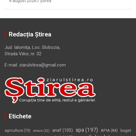
4 august 2026
Ştirea
Redacția Știrea
Jud. Ialomiţa, Loc. Slobozia,
Strada Viilor, nr. 32
E-mail: ziarulstirea@gmail.com
Etichete
apa
(197)
anaf
(105)
APIA
(84)
buget
agricultura
(70)
amara
(52)