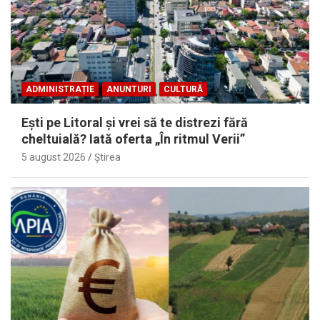
ADMINISTRAȚIE
ANUNTURI
CULTURĂ
Eşti pe Litoral şi vrei să te distrezi fără
cheltuială? Iată oferta „În ritmul Verii”
5 august 2026
Ştirea