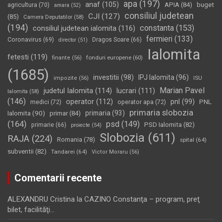
apa
(197)
anaf
(105)
APIA
(84)
buget
agricultura
(70)
amara
(52)
consiliul judetean
CJI
(127)
(85)
Camera Deputatilor
(58)
(194)
constanta
(153)
consiliul judetean ialomita
(116)
fermieri
(133)
Coronavirus
(69)
Dragos Soare
(66)
director
(51)
Ialomita
fetesti
(119)
fonduri europene
(60)
finante
(56)
(1685)
investitii
(98)
IPJ Ialomita
(96)
impozite
(56)
ISU
Marian Pavel
judetul Ialomita
(114)
lucrari
(111)
Ialomita
(58)
(146)
operator
(112)
pnl
(99)
PNL
medici
(72)
operator apa
(72)
primaria slobozia
Ialomita
(90)
primaria
(93)
primar
(84)
(164)
psd
(149)
PSD Ialomita
(82)
primarie
(66)
proiecte
(54)
Slobozia
(611)
RAJA
(224)
Romania
(78)
spital
(64)
subventii
(82)
Tandarei
(64)
Victor Moraru
(56)
Comentarii recente
ALEXANDRU Cristina
la
CAZINO Constanţa – program, preţ
bilet, facilităţi…