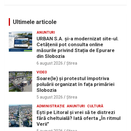
Ultimele articole
ANUNTURI
URBAN S.A. și-a modernizat site-ul.
Cetățenii pot consulta online
măsurile privind Stația de Epurare
din Slobozia
6 august 2026
Ştirea
VIDEO
Soare(le) și protestul împotriva
poluării organizat în fața primăriei
Slobozia
5 august 2026
Ştirea
ADMINISTRAȚIE
ANUNTURI
CULTURĂ
Eşti pe Litoral şi vrei să te distrezi
fără cheltuială? Iată oferta „În ritmul
Verii”