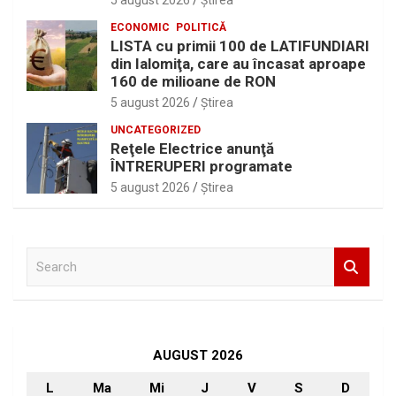
5 august 2026
Ştirea
ECONOMIC
POLITICĂ
LISTA cu primii 100 de LATIFUNDIARI
din Ialomiţa, care au încasat aproape
160 de milioane de RON
5 august 2026
Ştirea
UNCATEGORIZED
Reţele Electrice anunţă
ÎNTRERUPERI programate
5 august 2026
Ştirea
S
e
a
r
c
h
AUGUST 2026
L
Ma
Mi
J
V
S
D