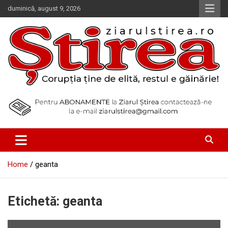
Skip
duminică, august 9, 2026
to
content
Corupția ține de elită, restul e găinărie!
Ziarul Știrea
Home
geanta
Etichetă:
geanta