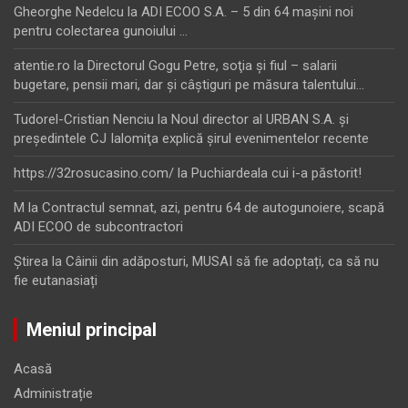
Gheorghe Nedelcu
la
ADI ECOO S.A. – 5 din 64 maşini noi
pentru colectarea gunoiului …
atentie.ro
la
Directorul Gogu Petre, soţia şi fiul – salarii
bugetare, pensii mari, dar şi câştiguri pe măsura talentului…
Tudorel-Cristian Nenciu
la
Noul director al URBAN S.A. şi
preşedintele CJ Ialomiţa explică şirul evenimentelor recente
https://32rosucasino.com/
la
Puchiardeala cui i-a păstorit!
M
la
Contractul semnat, azi, pentru 64 de autogunoiere, scapă
ADI ECOO de subcontractori
Ştirea
la
Câinii din adăposturi, MUSAI să fie adoptați, ca să nu
fie eutanasiați
Meniul principal
Acasă
Administrație