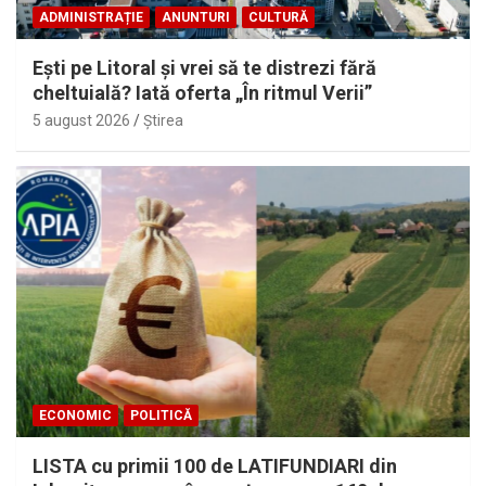
ADMINISTRAȚIE
ANUNTURI
CULTURĂ
Eşti pe Litoral şi vrei să te distrezi fără
cheltuială? Iată oferta „În ritmul Verii”
5 august 2026
Ştirea
ECONOMIC
POLITICĂ
LISTA cu primii 100 de LATIFUNDIARI din