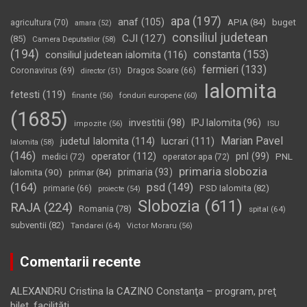
apa
(197)
anaf
(105)
APIA
(84)
buget
agricultura
(70)
amara
(52)
consiliul judetean
CJI
(127)
(85)
Camera Deputatilor
(58)
(194)
constanta
(153)
consiliul judetean ialomita
(116)
fermieri
(133)
Coronavirus
(69)
Dragos Soare
(66)
director
(51)
Ialomita
fetesti
(119)
fonduri europene
(60)
finante
(56)
(1685)
investitii
(98)
IPJ Ialomita
(96)
impozite
(56)
ISU
Marian Pavel
judetul Ialomita
(114)
lucrari
(111)
Ialomita
(58)
(146)
operator
(112)
pnl
(99)
PNL
medici
(72)
operator apa
(72)
primaria slobozia
Ialomita
(90)
primaria
(93)
primar
(84)
(164)
psd
(149)
PSD Ialomita
(82)
primarie
(66)
proiecte
(54)
Slobozia
(611)
RAJA
(224)
Romania
(78)
spital
(64)
subventii
(82)
Tandarei
(64)
Victor Moraru
(56)
Comentarii recente
ALEXANDRU Cristina
la
CAZINO Constanţa – program, preţ
bilet, facilităţi…