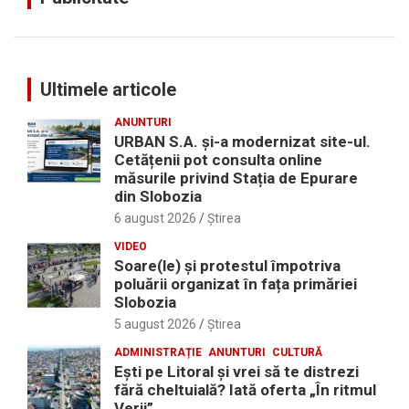
Ultimele articole
ANUNTURI
URBAN S.A. și-a modernizat site-ul.
Cetățenii pot consulta online
măsurile privind Stația de Epurare
din Slobozia
6 august 2026
Ştirea
VIDEO
Soare(le) și protestul împotriva
poluării organizat în fața primăriei
Slobozia
5 august 2026
Ştirea
ADMINISTRAȚIE
ANUNTURI
CULTURĂ
Eşti pe Litoral şi vrei să te distrezi
fără cheltuială? Iată oferta „În ritmul
Verii”