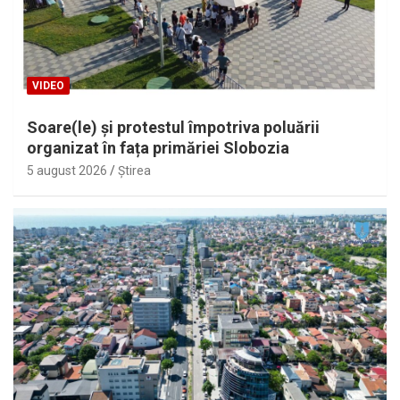
VIDEO
Soare(le) și protestul împotriva poluării
organizat în fața primăriei Slobozia
5 august 2026
Ştirea