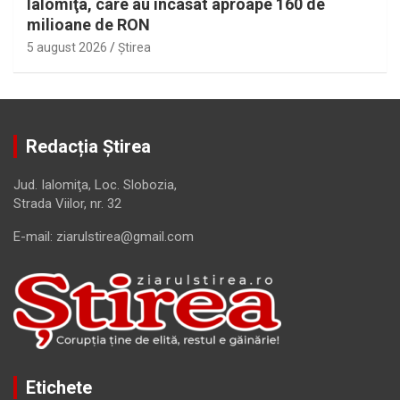
Ialomiţa, care au încasat aproape 160 de
milioane de RON
5 august 2026
Ştirea
Redacția Știrea
Jud. Ialomiţa, Loc. Slobozia,
Strada Viilor, nr. 32
E-mail: ziarulstirea@gmail.com
Etichete