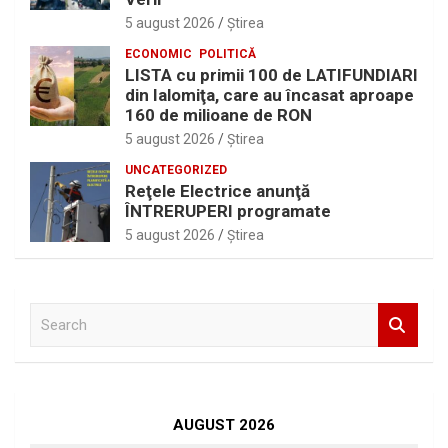
5 august 2026
Ştirea
ECONOMIC
POLITICĂ
LISTA cu primii 100 de LATIFUNDIARI
din Ialomiţa, care au încasat aproape
160 de milioane de RON
5 august 2026
Ştirea
UNCATEGORIZED
Reţele Electrice anunţă
ÎNTRERUPERI programate
5 august 2026
Ştirea
S
e
a
r
c
h
AUGUST 2026