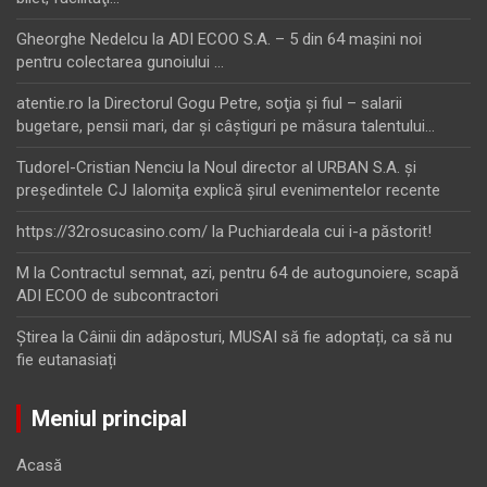
Gheorghe Nedelcu
la
ADI ECOO S.A. – 5 din 64 maşini noi
pentru colectarea gunoiului …
atentie.ro
la
Directorul Gogu Petre, soţia şi fiul – salarii
bugetare, pensii mari, dar şi câştiguri pe măsura talentului…
Tudorel-Cristian Nenciu
la
Noul director al URBAN S.A. şi
preşedintele CJ Ialomiţa explică şirul evenimentelor recente
https://32rosucasino.com/
la
Puchiardeala cui i-a păstorit!
M
la
Contractul semnat, azi, pentru 64 de autogunoiere, scapă
ADI ECOO de subcontractori
Ştirea
la
Câinii din adăposturi, MUSAI să fie adoptați, ca să nu
fie eutanasiați
Meniul principal
Acasă