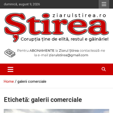
Skip
duminică, august 9, 2026
to
content
Corupția ține de elită, restul e găinărie!
Ziarul Știrea
Home
galerii comerciale
Etichetă:
galerii comerciale