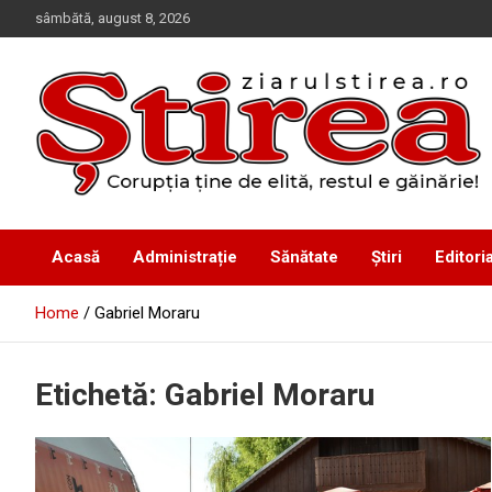
Skip
sâmbătă, august 8, 2026
to
content
Corupția ține de elită, restul e găinărie!
Ziarul Știrea
Acasă
Administrație
Sănătate
Știri
Editoria
Home
Gabriel Moraru
Etichetă:
Gabriel Moraru