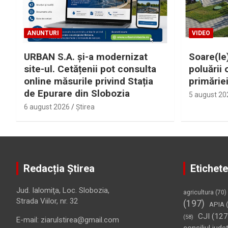
ANUNTURI
VIDEO
URBAN S.A. și-a modernizat
Soare(le)
site-ul. Cetățenii pot consulta
poluării 
online măsurile privind Stația
primărie
de Epurare din Slobozia
5 august 20
6 august 2026
Ştirea
Redacția Știrea
Etichete
Jud. Ialomiţa, Loc. Slobozia,
agricultura
(70)
Strada Viilor, nr. 32
(197)
APIA
(
CJI
(127
(58)
E-mail: ziarulstirea@gmail.com