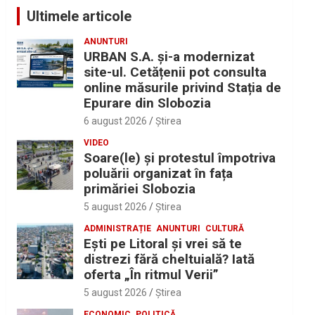
Ultimele articole
ANUNTURI
URBAN S.A. și-a modernizat
site-ul. Cetățenii pot consulta
online măsurile privind Stația de
Epurare din Slobozia
6 august 2026
Ştirea
VIDEO
Soare(le) și protestul împotriva
poluării organizat în fața
primăriei Slobozia
5 august 2026
Ştirea
ADMINISTRAȚIE
ANUNTURI
CULTURĂ
Eşti pe Litoral şi vrei să te
distrezi fără cheltuială? Iată
oferta „În ritmul Verii”
5 august 2026
Ştirea
ECONOMIC
POLITICĂ