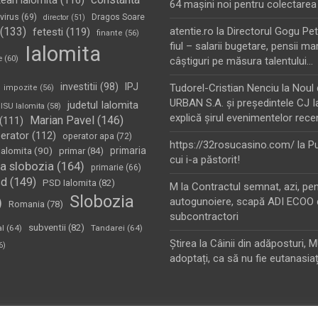
tean ialomita
(116)
64 maşini noi pentru colectarea
virus
(69)
Dragos Soare
director
(51)
(133)
atentie.ro
la
Directorul Gogu Petr
fetesti
(119)
finante
(56)
fiul – salarii bugetare, pensii mar
Ialomita
e
(60)
câştiguri pe măsura talentului…
investitii
(98)
IPJ
Tudorel-Cristian Nenciu
la
Noul 
impozite
(56)
URBAN S.A. şi preşedintele CJ I
judetul Ialomita
ISU Ialomita
(58)
explică şirul evenimentelor rece
Marian Pavel
(146)
(111)
erator
(112)
operator apa
(72)
https://32rosucasino.com/
la
Pu
Ialomita
(90)
primaria
primar
(84)
cui i-a păstorit!
a slobozia
(164)
primarie
(66)
sd
(149)
PSD Ialomita
(82)
M
la
Contractul semnat, azi, pe
Slobozia
)
autogunoiere, scapă ADI ECOO 
Romania
(78)
subcontractori
subventii
(82)
al
(64)
Tandarei
(64)
Ştirea
la
Câinii din adăposturi, 
6)
adoptați, ca să nu fie eutanasiaț