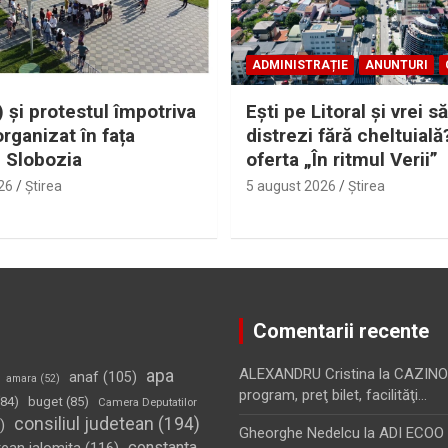
ADMINISTRAȚIE
ANUNTURI
 și protestul împotriva
Eşti pe Litoral şi vrei să
organizat în fața
distrezi fără cheltuială
i Slobozia
oferta „În ritmul Verii”
26
Ştirea
5 august 2026
Ştirea
Comentarii recente
apa
ALEXANDRU Cristina
la
CAZINO
anaf
(105)
amara
(52)
program, preţ bilet, facilităţi…
84)
buget
(85)
Camera Deputatilor
consiliul judetean
(194)
)
Gheorghe Nedelcu
la
ADI ECOO S
constanta