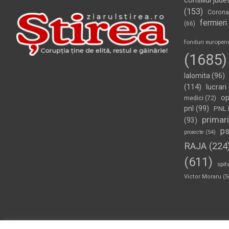
consiliul jude
(153)
Corona
fermieri
(66)
fonduri europen
(1685)
Ialomita
(96)
(114)
lucrari
op
medici
(72)
pnl
(99)
PNL 
primari
(93)
p
proiecte
(54)
RAJA
(224
(611)
spit
Victor Moraru
(5