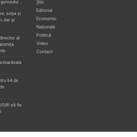
 gunoiului …
Știri
Editorial
e, soţia şi
Economic
i, dar şi
Naționale
Politică
director al
Video
alomiţa
nte
Contact
chiardeala
ntru 64 de
de
MUSAI să fie
i