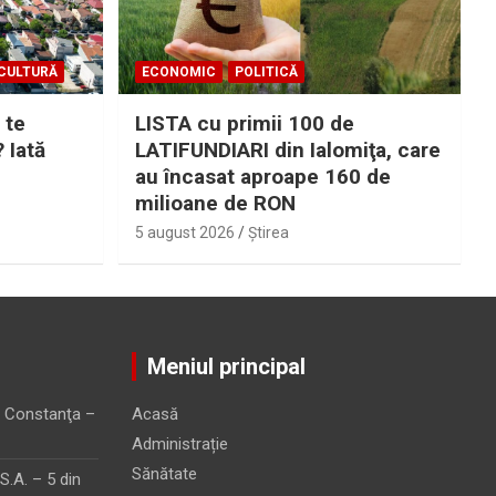
CULTURĂ
ECONOMIC
POLITICĂ
 te
LISTA cu primii 100 de
? Iată
LATIFUNDIARI din Ialomiţa, care
au încasat aproape 160 de
milioane de RON
5 august 2026
Ştirea
Meniul principal
 Constanţa –
Acasă
Administrație
Sănătate
.A. – 5 din