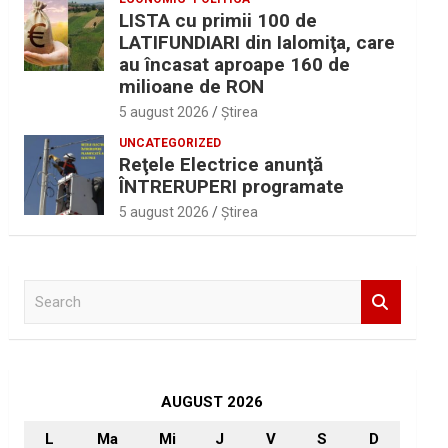
LISTA cu primii 100 de
LATIFUNDIARI din Ialomiţa, care
au încasat aproape 160 de
milioane de RON
5 august 2026
Ştirea
UNCATEGORIZED
Reţele Electrice anunţă
ÎNTRERUPERI programate
5 august 2026
Ştirea
S
e
a
r
c
h
AUGUST 2026
L
Ma
Mi
J
V
S
D