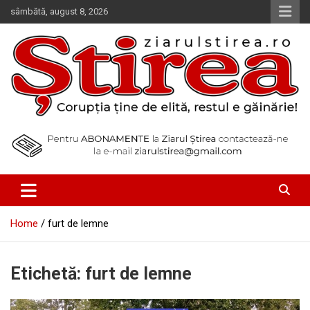
Skip
sâmbătă, august 8, 2026
to
content
Corupția ține de elită, restul e găinărie!
Ziarul Știrea
Home
furt de lemne
Etichetă:
furt de lemne