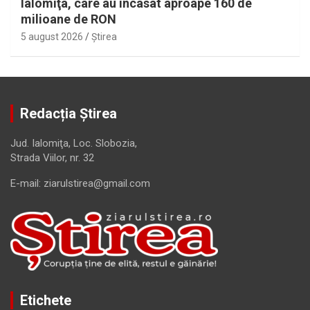
Ialomiţa, care au încasat aproape 160 de
milioane de RON
5 august 2026
Ştirea
Redacția Știrea
Jud. Ialomiţa, Loc. Slobozia,
Strada Viilor, nr. 32
E-mail: ziarulstirea@gmail.com
Etichete