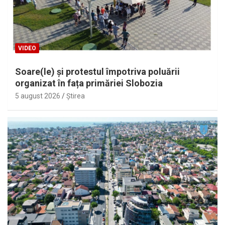
VIDEO
Soare(le) și protestul împotriva poluării
organizat în fața primăriei Slobozia
5 august 2026
Ştirea