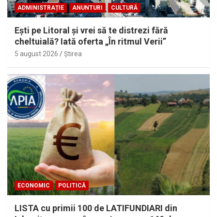
ADMINISTRAȚIE
ANUNTURI
CULTURĂ
Eşti pe Litoral şi vrei să te distrezi fără
cheltuială? Iată oferta „În ritmul Verii”
5 august 2026
Ştirea
ECONOMIC
POLITICĂ
LISTA cu primii 100 de LATIFUNDIARI din