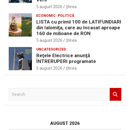
5 august 2026
Ştirea
ECONOMIC
POLITICĂ
LISTA cu primii 100 de LATIFUNDIARI
din Ialomiţa, care au încasat aproape
160 de milioane de RON
5 august 2026
Ştirea
UNCATEGORIZED
Reţele Electrice anunţă
ÎNTRERUPERI programate
5 august 2026
Ştirea
S
e
a
r
c
h
AUGUST 2026