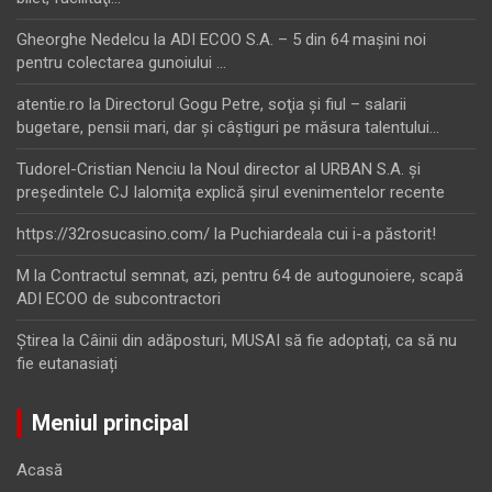
Gheorghe Nedelcu
la
ADI ECOO S.A. – 5 din 64 maşini noi
pentru colectarea gunoiului …
atentie.ro
la
Directorul Gogu Petre, soţia şi fiul – salarii
bugetare, pensii mari, dar şi câştiguri pe măsura talentului…
Tudorel-Cristian Nenciu
la
Noul director al URBAN S.A. şi
preşedintele CJ Ialomiţa explică şirul evenimentelor recente
https://32rosucasino.com/
la
Puchiardeala cui i-a păstorit!
M
la
Contractul semnat, azi, pentru 64 de autogunoiere, scapă
ADI ECOO de subcontractori
Ştirea
la
Câinii din adăposturi, MUSAI să fie adoptați, ca să nu
fie eutanasiați
Meniul principal
Acasă