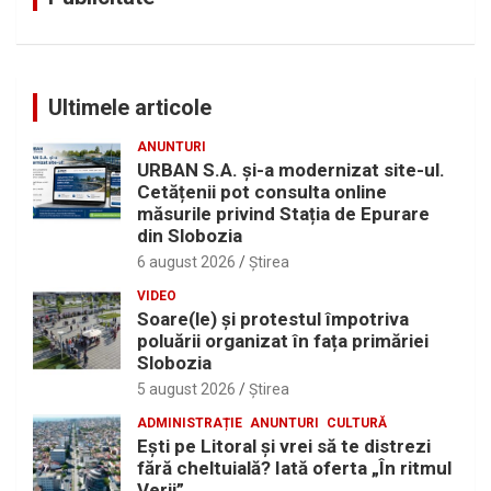
Ultimele articole
ANUNTURI
URBAN S.A. și-a modernizat site-ul.
Cetățenii pot consulta online
măsurile privind Stația de Epurare
din Slobozia
6 august 2026
Ştirea
VIDEO
Soare(le) și protestul împotriva
poluării organizat în fața primăriei
Slobozia
5 august 2026
Ştirea
ADMINISTRAȚIE
ANUNTURI
CULTURĂ
Eşti pe Litoral şi vrei să te distrezi
fără cheltuială? Iată oferta „În ritmul
Verii”