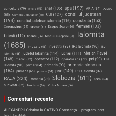
apa
(197)
anaf
(105)
APIA
(84)
buget
agricultura
(70)
amara
(52)
consiliul judetean
CJI
(127)
(85)
Camera Deputatilor
(58)
(194)
constanta
(153)
consiliul judetean ialomita
(116)
fermieri
(133)
Coronavirus
(69)
Dragos Soare
(66)
director
(51)
Ialomita
fetesti
(119)
fonduri europene
(60)
finante
(56)
(1685)
investitii
(98)
IPJ Ialomita
(96)
impozite
(56)
ISU
Marian Pavel
judetul Ialomita
(114)
lucrari
(111)
Ialomita
(58)
(146)
operator
(112)
pnl
(99)
PNL
medici
(72)
operator apa
(72)
primaria slobozia
Ialomita
(90)
primaria
(93)
primar
(84)
(164)
psd
(149)
PSD Ialomita
(82)
primarie
(66)
proiecte
(54)
Slobozia
(611)
RAJA
(224)
Romania
(78)
spital
(64)
subventii
(82)
Tandarei
(64)
Victor Moraru
(56)
Comentarii recente
ALEXANDRU Cristina
la
CAZINO Constanţa – program, preţ
bilet, facilităţi…