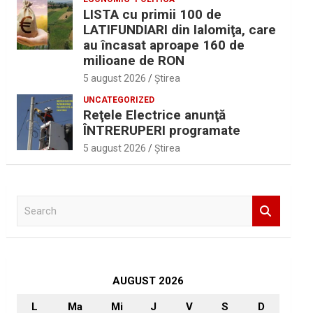
LISTA cu primii 100 de
LATIFUNDIARI din Ialomiţa, care
au încasat aproape 160 de
milioane de RON
5 august 2026
Ştirea
UNCATEGORIZED
Reţele Electrice anunţă
ÎNTRERUPERI programate
5 august 2026
Ştirea
S
e
a
r
c
h
AUGUST 2026
L
Ma
Mi
J
V
S
D