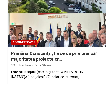
ADMINISTRAȚIE
Primăria Constanţa „trece ca prin brânză”
majoritatea proiectelor…
13 octombrie 2025
Ştirea
Este ştiut faptul (care a şi fost CONTESTAT ÎN
INSTANŢĂ!) că „aleşii” (?) celor ce-au votat,…