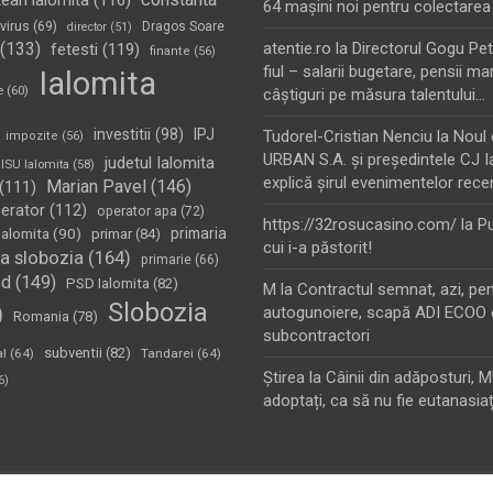
tean ialomita
(116)
64 maşini noi pentru colectarea
virus
(69)
Dragos Soare
director
(51)
(133)
atentie.ro
la
Directorul Gogu Petr
fetesti
(119)
finante
(56)
fiul – salarii bugetare, pensii mar
Ialomita
e
(60)
câştiguri pe măsura talentului…
investitii
(98)
IPJ
Tudorel-Cristian Nenciu
la
Noul 
impozite
(56)
URBAN S.A. şi preşedintele CJ I
judetul Ialomita
ISU Ialomita
(58)
explică şirul evenimentelor rece
Marian Pavel
(146)
(111)
erator
(112)
operator apa
(72)
https://32rosucasino.com/
la
Pu
Ialomita
(90)
primaria
primar
(84)
cui i-a păstorit!
a slobozia
(164)
primarie
(66)
sd
(149)
PSD Ialomita
(82)
M
la
Contractul semnat, azi, pe
Slobozia
)
autogunoiere, scapă ADI ECOO 
Romania
(78)
subcontractori
subventii
(82)
al
(64)
Tandarei
(64)
Ştirea
la
Câinii din adăposturi, 
6)
adoptați, ca să nu fie eutanasiaț