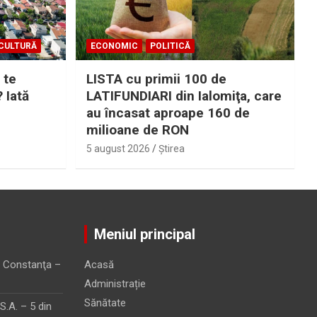
CULTURĂ
ECONOMIC
POLITICĂ
 te
LISTA cu primii 100 de
? Iată
LATIFUNDIARI din Ialomiţa, care
au încasat aproape 160 de
milioane de RON
5 august 2026
Ştirea
Meniul principal
 Constanţa –
Acasă
Administrație
Sănătate
.A. – 5 din