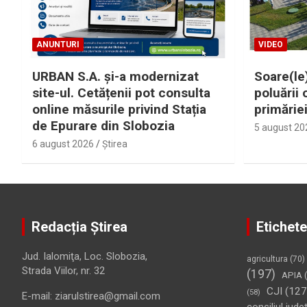
ANUNTURI
VIDEO
URBAN S.A. și-a modernizat
Soare(le)
site-ul. Cetățenii pot consulta
poluării 
online măsurile privind Stația
primărie
de Epurare din Slobozia
5 august 20
6 august 2026
Ştirea
Redacția Știrea
Etichete
Jud. Ialomiţa, Loc. Slobozia,
agricultura
(70)
Strada Viilor, nr. 32
(197)
APIA
(
CJI
(127
(58)
E-mail: ziarulstirea@gmail.com