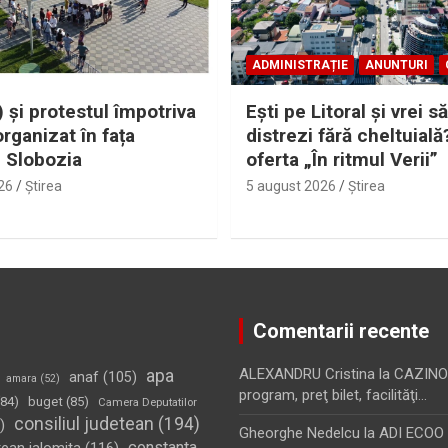
ADMINISTRAȚIE
ANUNTURI
 și protestul împotriva
Eşti pe Litoral şi vrei să
organizat în fața
distrezi fără cheltuială
i Slobozia
oferta „În ritmul Verii”
26
Ştirea
5 august 2026
Ştirea
Comentarii recente
apa
ALEXANDRU Cristina
la
CAZINO
anaf
(105)
amara
(52)
program, preţ bilet, facilităţi…
84)
buget
(85)
Camera Deputatilor
consiliul judetean
(194)
)
Gheorghe Nedelcu
la
ADI ECOO S
constanta