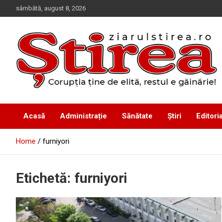
Skip
sâmbătă, august 8, 2026
to
content
Corupția ține de elită, restul e găinărie!
Ziarul Știrea
Acasă
Administrație
Sănătate
Știri
Editoria
Home
furniyori
Etichetă:
furniyori