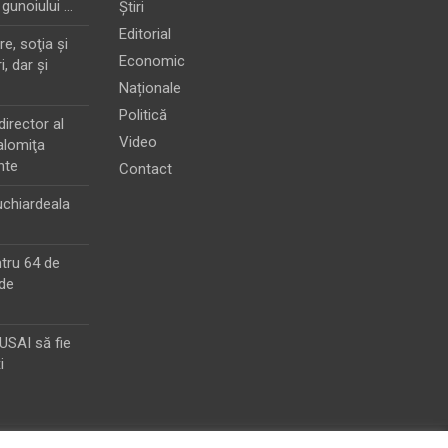
 gunoiului …
Știri
Editorial
e, soţia şi
Economic
i, dar şi
Naționale
Politică
director al
Video
alomiţa
nte
Contact
chiardeala
ntru 64 de
de
MUSAI să fie
i