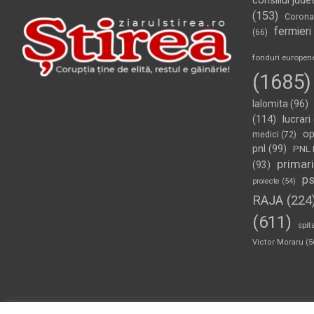
consiliul jude
(153)
Corona
fermieri
(66)
fonduri europen
(1685)
Ialomita
(96)
(114)
lucrari
op
medici
(72)
pnl
(99)
PNL 
primari
(93)
p
proiecte
(54)
RAJA
(224
(611)
spit
Victor Moraru
(5