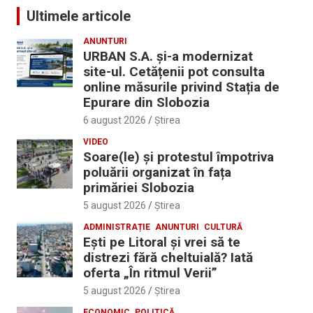
Ultimele articole
ANUNTURI
URBAN S.A. și-a modernizat
site-ul. Cetățenii pot consulta
online măsurile privind Stația de
Epurare din Slobozia
6 august 2026
Ştirea
VIDEO
Soare(le) și protestul împotriva
poluării organizat în fața
primăriei Slobozia
5 august 2026
Ştirea
ADMINISTRAȚIE
ANUNTURI
CULTURĂ
Eşti pe Litoral şi vrei să te
distrezi fără cheltuială? Iată
oferta „În ritmul Verii”
5 august 2026
Ştirea
ECONOMIC
POLITICĂ