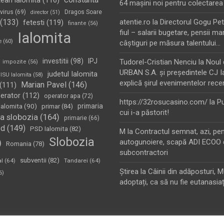
tean ialomita
(116)
64 maşini noi pentru colectarea
virus
(69)
Dragos Soare
director
(51)
(133)
atentie.ro
la
Directorul Gogu Petr
fetesti
(119)
finante
(56)
fiul – salarii bugetare, pensii mar
Ialomita
e
(60)
câştiguri pe măsura talentului…
investitii
(98)
IPJ
Tudorel-Cristian Nenciu
la
Noul 
impozite
(56)
URBAN S.A. şi preşedintele CJ I
judetul Ialomita
ISU Ialomita
(58)
explică şirul evenimentelor rece
Marian Pavel
(146)
(111)
erator
(112)
operator apa
(72)
https://32rosucasino.com/
la
Pu
Ialomita
(90)
primaria
primar
(84)
cui i-a păstorit!
a slobozia
(164)
primarie
(66)
sd
(149)
PSD Ialomita
(82)
M
la
Contractul semnat, azi, pe
Slobozia
)
autogunoiere, scapă ADI ECOO 
Romania
(78)
subcontractori
subventii
(82)
al
(64)
Tandarei
(64)
Ştirea
la
Câinii din adăposturi, 
6)
adoptați, ca să nu fie eutanasiaț