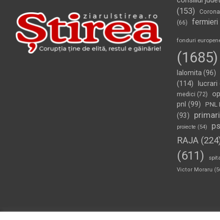
consiliul jude
(153)
Corona
fermieri
(66)
fonduri europen
(1685)
Ialomita
(96)
(114)
lucrari
op
medici
(72)
pnl
(99)
PNL 
primari
(93)
p
proiecte
(54)
RAJA
(224
(611)
spit
Victor Moraru
(5