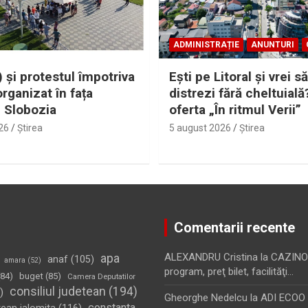
ADMINISTRAȚIE
ANUNTURI
 și protestul împotriva
Eşti pe Litoral şi vrei să
organizat în fața
distrezi fără cheltuială
i Slobozia
oferta „În ritmul Verii”
26
Ştirea
5 august 2026
Ştirea
Comentarii recente
apa
ALEXANDRU Cristina
la
CAZINO
anaf
(105)
amara
(52)
program, preţ bilet, facilităţi…
84)
buget
(85)
Camera Deputatilor
consiliul judetean
(194)
)
Gheorghe Nedelcu
la
ADI ECOO S
constanta