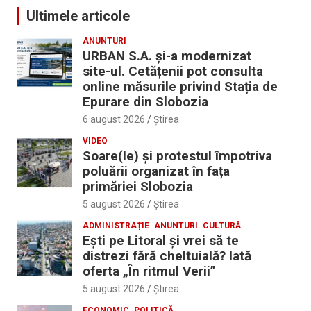
Ultimele articole
ANUNTURI
URBAN S.A. și-a modernizat
site-ul. Cetățenii pot consulta
online măsurile privind Stația de
Epurare din Slobozia
6 august 2026
Ştirea
VIDEO
Soare(le) și protestul împotriva
poluării organizat în fața
primăriei Slobozia
5 august 2026
Ştirea
ADMINISTRAȚIE
ANUNTURI
CULTURĂ
Eşti pe Litoral şi vrei să te
distrezi fără cheltuială? Iată
oferta „În ritmul Verii”
5 august 2026
Ştirea
ECONOMIC
POLITICĂ