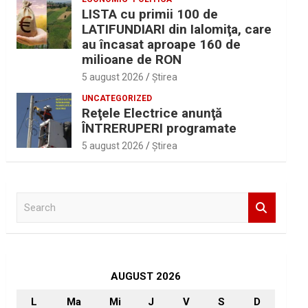
LISTA cu primii 100 de
LATIFUNDIARI din Ialomiţa, care
au încasat aproape 160 de
milioane de RON
5 august 2026
Ştirea
UNCATEGORIZED
Reţele Electrice anunţă
ÎNTRERUPERI programate
5 august 2026
Ştirea
S
e
a
r
c
h
AUGUST 2026
L
Ma
Mi
J
V
S
D