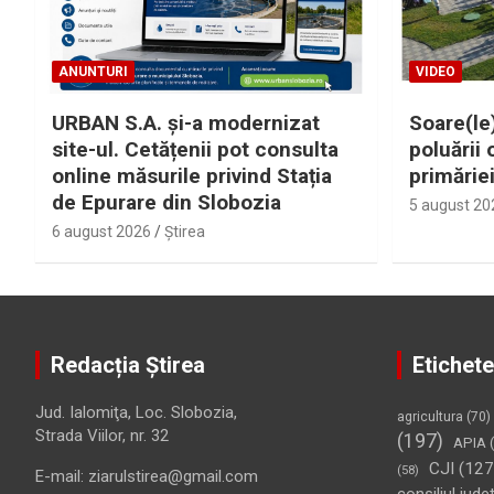
ANUNTURI
VIDEO
URBAN S.A. și-a modernizat
Soare(le)
site-ul. Cetățenii pot consulta
poluării 
online măsurile privind Stația
primărie
de Epurare din Slobozia
5 august 20
6 august 2026
Ştirea
Redacția Știrea
Etichete
Jud. Ialomiţa, Loc. Slobozia,
agricultura
(70)
Strada Viilor, nr. 32
(197)
APIA
(
CJI
(127
(58)
E-mail: ziarulstirea@gmail.com