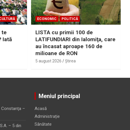
CULTURĂ
ECONOMIC
POLITICĂ
 te
LISTA cu primii 100 de
? Iată
LATIFUNDIARI din Ialomiţa, care
au încasat aproape 160 de
milioane de RON
5 august 2026
Ştirea
Meniul principal
 Constanţa –
Acasă
Administrație
Sănătate
.A. – 5 din