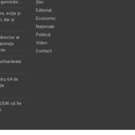
 gunoiului …
Știri
Editorial
e, soţia şi
Economic
i, dar şi
Naționale
Politică
director al
Video
alomiţa
nte
Contact
chiardeala
ntru 64 de
de
MUSAI să fie
i