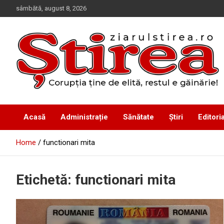
Skip
sâmbătă, august 8, 2026
to
content
Corupția ține de elită, restul e găinărie!
Ziarul Știrea
Acasă
Administrație
Sănătate
Știri
Editoria
Home
functionari mita
Etichetă:
functionari mita