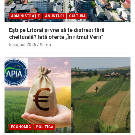
ADMINISTRAȚIE
ANUNTURI
CULTURĂ
Eşti pe Litoral şi vrei să te distrezi fără
cheltuială? Iată oferta „În ritmul Verii”
5 august 2026
Ştirea
ECONOMIC
POLITICĂ