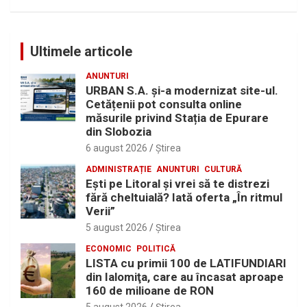
Ultimele articole
ANUNTURI
URBAN S.A. și-a modernizat site-ul.
Cetățenii pot consulta online
măsurile privind Stația de Epurare
din Slobozia
6 august 2026
Ştirea
ADMINISTRAȚIE
ANUNTURI
CULTURĂ
Eşti pe Litoral şi vrei să te distrezi
fără cheltuială? Iată oferta „În ritmul
Verii”
5 august 2026
Ştirea
ECONOMIC
POLITICĂ
LISTA cu primii 100 de LATIFUNDIARI
din Ialomiţa, care au încasat aproape
160 de milioane de RON