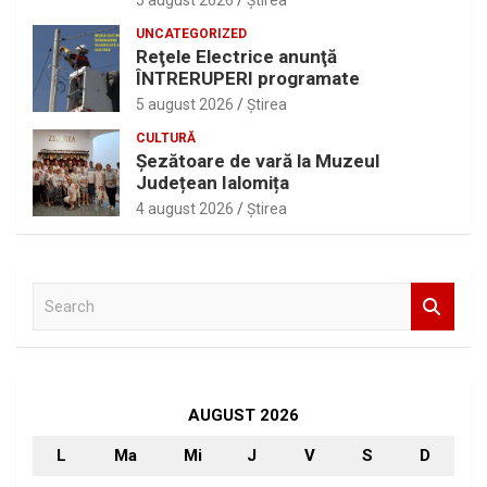
5 august 2026
Ştirea
UNCATEGORIZED
Reţele Electrice anunţă
ÎNTRERUPERI programate
5 august 2026
Ştirea
CULTURĂ
Șezătoare de vară la Muzeul
Județean Ialomița
4 august 2026
Ştirea
S
e
a
r
c
h
AUGUST 2026
L
Ma
Mi
J
V
S
D