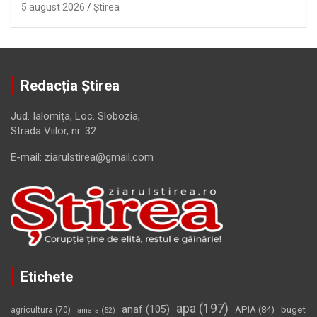
5 august 2026
Ştirea
Redacția Știrea
Jud. Ialomiţa, Loc. Slobozia,
Strada Viilor, nr. 32
E-mail: ziarulstirea@gmail.com
Etichete
apa
(197)
anaf
(105)
APIA
(84)
buget
agricultura
(70)
amara
(52)