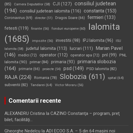
consiliul judetean
CJI
(127)
(85)
Camera Deputatilor
(58)
(194)
constanta
(153)
consiliul judetean ialomita
(116)
fermieri
(133)
Coronavirus
(69)
Dragos Soare
(66)
director
(51)
Ialomita
fetesti
(119)
fonduri europene
(60)
finante
(56)
(1685)
investitii
(98)
IPJ Ialomita
(96)
impozite
(56)
ISU
Marian Pavel
judetul Ialomita
(113)
lucrari
(111)
Ialomita
(58)
(146)
operator
(112)
pnl
(99)
PNL
medici
(72)
operator apa
(72)
primaria slobozia
Ialomita
(90)
primaria
(93)
primar
(84)
(164)
psd
(149)
PSD Ialomita
(82)
primarie
(66)
proiecte
(54)
Slobozia
(611)
RAJA
(224)
Romania
(78)
spital
(64)
subventii
(82)
Tandarei
(64)
Victor Moraru
(56)
Comentarii recente
ALEXANDRU Cristina
la
CAZINO Constanţa – program, preţ
bilet, facilităţi…
Gheorghe Nedelcu
la
ADI ECOO S.A. – 5 din 64 maşini noi