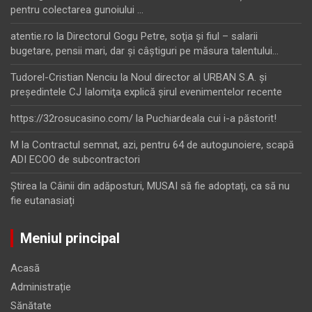
pentru colectarea gunoiului …
atentie.ro
la
Directorul Gogu Petre, soţia şi fiul – salarii
bugetare, pensii mari, dar şi câştiguri pe măsura talentului…
Tudorel-Cristian Nenciu
la
Noul director al URBAN S.A. şi
preşedintele CJ Ialomiţa explică şirul evenimentelor recente
https://32rosucasino.com/
la
Puchiardeala cui i-a păstorit!
M
la
Contractul semnat, azi, pentru 64 de autogunoiere, scapă
ADI ECOO de subcontractori
Ştirea
la
Câinii din adăposturi, MUSAI să fie adoptați, ca să nu
fie eutanasiați
Meniul principal
Acasă
Administrație
Sănătate