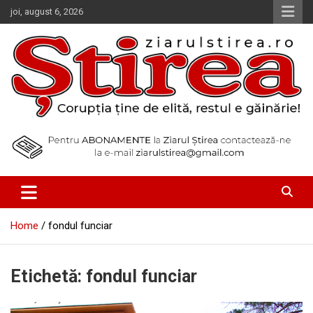
Skip
joi, august 6, 2026
to
content
Corupția ține de elită, restul e găinărie!
Ziarul Știrea
Home
fondul funciar
Etichetă:
fondul funciar