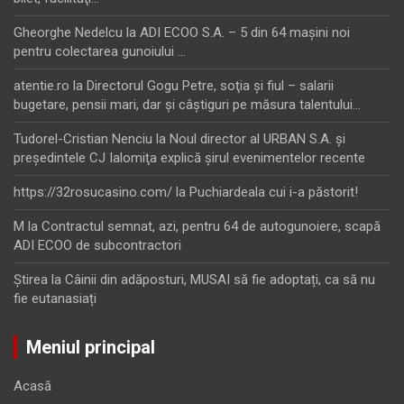
Gheorghe Nedelcu
la
ADI ECOO S.A. – 5 din 64 maşini noi
pentru colectarea gunoiului …
atentie.ro
la
Directorul Gogu Petre, soţia şi fiul – salarii
bugetare, pensii mari, dar şi câştiguri pe măsura talentului…
Tudorel-Cristian Nenciu
la
Noul director al URBAN S.A. şi
preşedintele CJ Ialomiţa explică şirul evenimentelor recente
https://32rosucasino.com/
la
Puchiardeala cui i-a păstorit!
M
la
Contractul semnat, azi, pentru 64 de autogunoiere, scapă
ADI ECOO de subcontractori
Ştirea
la
Câinii din adăposturi, MUSAI să fie adoptați, ca să nu
fie eutanasiați
Meniul principal
Acasă