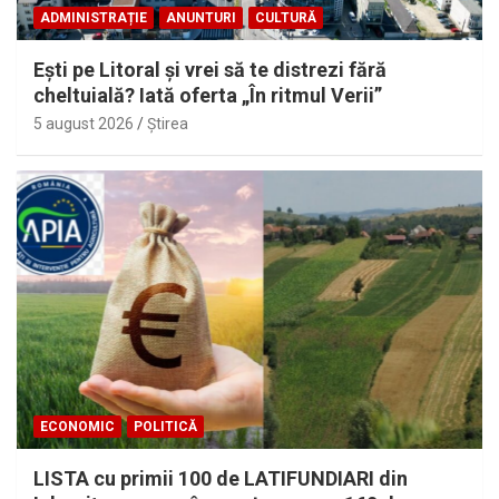
ADMINISTRAȚIE
ANUNTURI
CULTURĂ
Eşti pe Litoral şi vrei să te distrezi fără
cheltuială? Iată oferta „În ritmul Verii”
5 august 2026
Ştirea
ECONOMIC
POLITICĂ
LISTA cu primii 100 de LATIFUNDIARI din