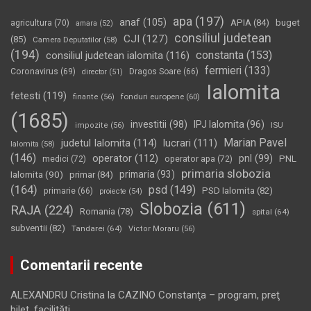
apa
(197)
anaf
(105)
APIA
(84)
buget
agricultura
(70)
amara
(52)
consiliul judetean
CJI
(127)
(85)
Camera Deputatilor
(58)
(194)
constanta
(153)
consiliul judetean ialomita
(116)
fermieri
(133)
Coronavirus
(69)
Dragos Soare
(66)
director
(51)
Ialomita
fetesti
(119)
fonduri europene
(60)
finante
(56)
(1685)
investitii
(98)
IPJ Ialomita
(96)
impozite
(56)
ISU
Marian Pavel
judetul Ialomita
(114)
lucrari
(111)
Ialomita
(58)
(146)
operator
(112)
pnl
(99)
PNL
medici
(72)
operator apa
(72)
primaria slobozia
Ialomita
(90)
primaria
(93)
primar
(84)
(164)
psd
(149)
PSD Ialomita
(82)
primarie
(66)
proiecte
(54)
Slobozia
(611)
RAJA
(224)
Romania
(78)
spital
(64)
subventii
(82)
Tandarei
(64)
Victor Moraru
(56)
Comentarii recente
ALEXANDRU Cristina
la
CAZINO Constanţa – program, preţ
bilet, facilităţi…