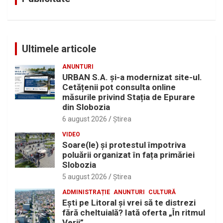
Ultimele articole
ANUNTURI
URBAN S.A. și-a modernizat site-ul.
Cetățenii pot consulta online
măsurile privind Stația de Epurare
din Slobozia
6 august 2026
Ştirea
VIDEO
Soare(le) și protestul împotriva
poluării organizat în fața primăriei
Slobozia
5 august 2026
Ştirea
ADMINISTRAȚIE
ANUNTURI
CULTURĂ
Eşti pe Litoral şi vrei să te distrezi
fără cheltuială? Iată oferta „În ritmul
Verii”