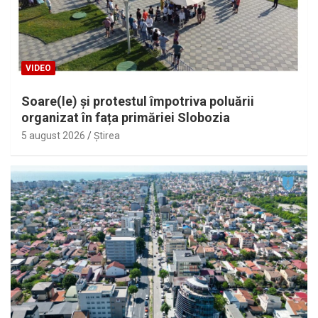
VIDEO
Soare(le) și protestul împotriva poluării
organizat în fața primăriei Slobozia
5 august 2026
Ştirea