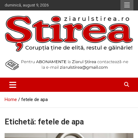
Skip
duminică, august 9, 2026
to
content
Corupția ține de elită, restul e găinărie!
Ziarul Știrea
Home
fetele de apa
Etichetă:
fetele de apa