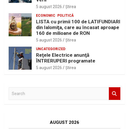
5 august 2026
Ştirea
ECONOMIC
POLITICĂ
LISTA cu primii 100 de LATIFUNDIARI
din Ialomiţa, care au încasat aproape
160 de milioane de RON
5 august 2026
Ştirea
UNCATEGORIZED
Reţele Electrice anunţă
ÎNTRERUPERI programate
5 august 2026
Ştirea
S
e
a
r
c
h
AUGUST 2026