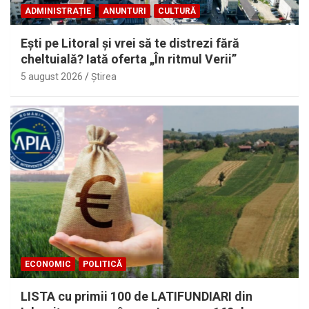
ADMINISTRAȚIE
ANUNTURI
CULTURĂ
Eşti pe Litoral şi vrei să te distrezi fără
cheltuială? Iată oferta „În ritmul Verii”
5 august 2026
Ştirea
ECONOMIC
POLITICĂ
LISTA cu primii 100 de LATIFUNDIARI din