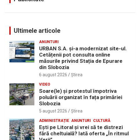
Ultimele articole
ANUNTURI
URBAN S.A. și-a modernizat site-ul.
Cetățenii pot consulta online
măsurile privind Stația de Epurare
din Slobozia
6 august 2026
Ştirea
VIDEO
Soare(le) și protestul împotriva
poluării organizat în fața primăriei
Slobozia
5 august 2026
Ştirea
ADMINISTRAȚIE
ANUNTURI
CULTURĂ
Eşti pe Litoral şi vrei să te distrezi
fără cheltuială? Iată oferta „În ritmul
Verii”