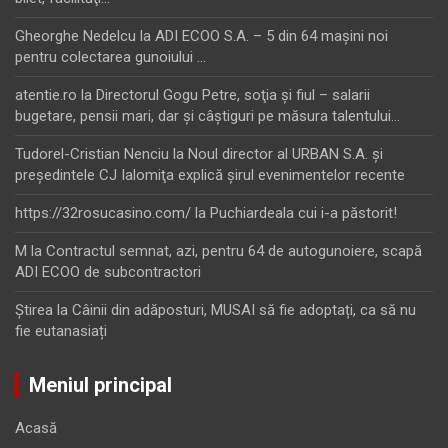
Gheorghe Nedelcu
la
ADI ECOO S.A. – 5 din 64 maşini noi
pentru colectarea gunoiului …
atentie.ro
la
Directorul Gogu Petre, soţia şi fiul – salarii
bugetare, pensii mari, dar şi câştiguri pe măsura talentului…
Tudorel-Cristian Nenciu
la
Noul director al URBAN S.A. şi
preşedintele CJ Ialomiţa explică şirul evenimentelor recente
https://32rosucasino.com/
la
Puchiardeala cui i-a păstorit!
M
la
Contractul semnat, azi, pentru 64 de autogunoiere, scapă
ADI ECOO de subcontractori
Ştirea
la
Câinii din adăposturi, MUSAI să fie adoptați, ca să nu
fie eutanasiați
Meniul principal
Acasă