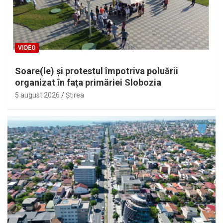
VIDEO
Soare(le) și protestul împotriva poluării
organizat în fața primăriei Slobozia
5 august 2026
Ştirea