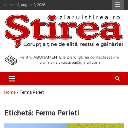
Skip
duminică, august 9, 2026
to
content
Corupția ține de elită, restul e găinărie!
Ziarul Știrea
Home
Ferma Perieti
Etichetă:
Ferma Perieti