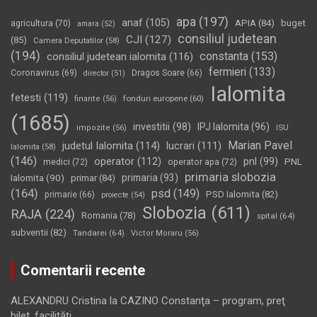
apa
(197)
anaf
(105)
APIA
(84)
buget
agricultura
(70)
amara
(52)
consiliul judetean
CJI
(127)
(85)
Camera Deputatilor
(58)
(194)
constanta
(153)
consiliul judetean ialomita
(116)
fermieri
(133)
Coronavirus
(69)
Dragos Soare
(66)
director
(51)
Ialomita
fetesti
(119)
fonduri europene
(60)
finante
(56)
(1685)
investitii
(98)
IPJ Ialomita
(96)
impozite
(56)
ISU
Marian Pavel
judetul Ialomita
(114)
lucrari
(111)
Ialomita
(58)
(146)
operator
(112)
pnl
(99)
PNL
medici
(72)
operator apa
(72)
primaria slobozia
Ialomita
(90)
primaria
(93)
primar
(84)
(164)
psd
(149)
PSD Ialomita
(82)
primarie
(66)
proiecte
(54)
Slobozia
(611)
RAJA
(224)
Romania
(78)
spital
(64)
subventii
(82)
Tandarei
(64)
Victor Moraru
(56)
Comentarii recente
ALEXANDRU Cristina
la
CAZINO Constanţa – program, preţ
bilet, facilităţi…