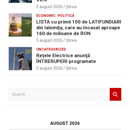
5 august 2026
Ştirea
ECONOMIC
POLITICĂ
LISTA cu primii 100 de LATIFUNDIARI
din Ialomiţa, care au încasat aproape
160 de milioane de RON
5 august 2026
Ştirea
UNCATEGORIZED
Reţele Electrice anunţă
ÎNTRERUPERI programate
5 august 2026
Ştirea
S
e
a
r
c
h
AUGUST 2026