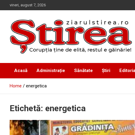
Skip
vineri, august 7, 2026
to
content
Corupția ține de elită, restul e găinărie!
Ziarul Știrea
Acasă
Administrație
Sănătate
Știri
Editoria
Home
energetica
Etichetă:
energetica