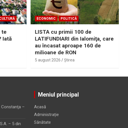
CULTURĂ
ECONOMIC
POLITICĂ
 te
LISTA cu primii 100 de
? Iată
LATIFUNDIARI din Ialomiţa, care
au încasat aproape 160 de
milioane de RON
5 august 2026
Ştirea
Meniul principal
 Constanţa –
Acasă
Administrație
Sănătate
.A. – 5 din