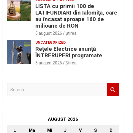
LISTA cu primii 100 de
LATIFUNDIARI din Ialomiţa, care
au încasat aproape 160 de
milioane de RON
5 august 2026
Ştirea
UNCATEGORIZED
Reţele Electrice anunţă
ÎNTRERUPERI programate
5 august 2026
Ştirea
S
e
a
r
c
h
AUGUST 2026
L
Ma
Mi
J
V
S
D