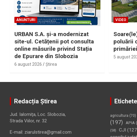
ANUNTURI
VIDEO
URBAN S.A. și-a modernizat
Soare(le)
site-ul. Cetățenii pot consulta
poluării 
online măsurile privind Stația
primărie
de Epurare din Slobozia
5 august 20
6 august 2026
Ştirea
Redacția Știrea
Etichete
Jud. Ialomiţa, Loc. Slobozia,
agricultura
(70)
Strada Viilor, nr. 32
(197)
APIA
(
CJI
(127
(58)
E-mail: ziarulstirea@gmail.com