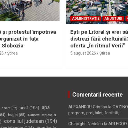
ADMINISTRAȚIE
ANUNTURI
 și protestul împotriva
Eşti pe Litoral şi vrei să
organizat în fața
distrezi fără cheltuială
i Slobozia
oferta „În ritmul Verii”
26
Ştirea
5 august 2026
Ştirea
Comentarii recente
apa
ALEXANDRU Cristina
la
CAZINO
anaf
(105)
amara
(52)
program, preţ bilet, facilităţi…
84)
buget
(85)
Camera Deputatilor
consiliul judetean
(194)
)
Gheorghe Nedelcu
la
ADI ECOO S
constanta