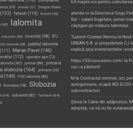
tean ialomita
(116)
64 maşini noi pentru colectarea
virus
(69)
Dragos Soare
director
(51)
(133)
atentie.ro
la
Directorul Gogu Petr
fetesti
(119)
finante
(56)
fiul – salarii bugetare, pensii mar
Ialomita
e
(60)
câştiguri pe măsura talentului…
investitii
(98)
IPJ
Tudorel-Cristian Nenciu
la
Noul 
impozite
(56)
URBAN S.A. şi preşedintele CJ I
judetul Ialomita
ISU Ialomita
(58)
explică şirul evenimentelor rece
Marian Pavel
(146)
(111)
erator
(112)
operator apa
(72)
https://32rosucasino.com/
la
Pu
Ialomita
(90)
primaria
primar
(84)
cui i-a păstorit!
a slobozia
(164)
primarie
(66)
sd
(149)
PSD Ialomita
(82)
M
la
Contractul semnat, azi, pe
Slobozia
)
autogunoiere, scapă ADI ECOO 
Romania
(78)
subcontractori
subventii
(82)
al
(64)
Tandarei
(64)
Ştirea
la
Câinii din adăposturi, 
6)
adoptați, ca să nu fie eutanasiaț