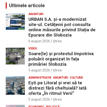
Ultimele articole
ANUNTURI
URBAN S.A. și-a modernizat
site-ul. Cetățenii pot consulta
online măsurile privind Stația de
Epurare din Slobozia
6 august 2026
Ştirea
VIDEO
Soare(le) și protestul împotriva
poluării organizat în fața
primăriei Slobozia
5 august 2026
Ştirea
ADMINISTRAȚIE
ANUNTURI
CULTURĂ
Eşti pe Litoral şi vrei să te
distrezi fără cheltuială? Iată
oferta „În ritmul Verii”
5 august 2026
Ştirea
ECONOMIC
POLITICĂ