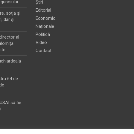
 gunoiului …
Știri
Editorial
e, soţia şi
Economic
i, dar şi
Naționale
Politică
director al
Video
alomiţa
nte
Contact
chiardeala
ntru 64 de
de
MUSAI să fie
i