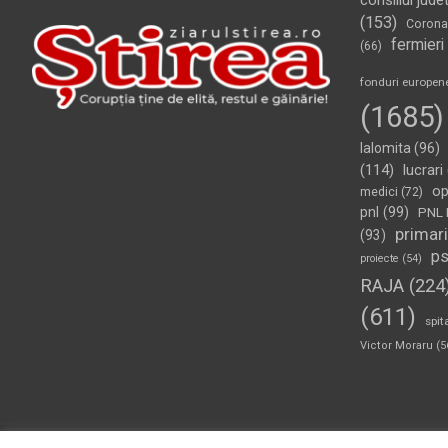
consiliul jude
(153)
Corona
fermieri
(66)
fonduri europen
(1685)
Ialomita
(96)
(114)
lucrari
op
medici
(72)
pnl
(99)
PNL 
primari
(93)
p
proiecte
(54)
RAJA
(224
(611)
spit
Victor Moraru
(5