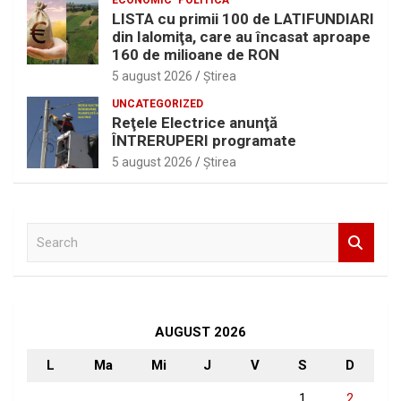
LISTA cu primii 100 de LATIFUNDIARI
din Ialomiţa, care au încasat aproape
160 de milioane de RON
5 august 2026
Ştirea
UNCATEGORIZED
Reţele Electrice anunţă
ÎNTRERUPERI programate
5 august 2026
Ştirea
S
e
a
r
c
h
AUGUST 2026
L
Ma
Mi
J
V
S
D
1
2