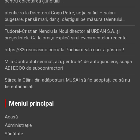
pentru colectarea gunoiului …
atentie.ro
la
Directorul Gogu Petre, soţia şi fiul – salarii
bugetare, pensii mari, dar şi câştiguri pe măsura talentului…
Tudorel-Cristian Nenciu
la
Noul director al URBAN S.A. şi
preşedintele CJ Ialomiţa explică şirul evenimentelor recente
https://32rosucasino.com/
la
Puchiardeala cui i-a păstorit!
M
la
Contractul semnat, azi, pentru 64 de autogunoiere, scapă
ADI ECOO de subcontractori
Ştirea
la
Câinii din adăposturi, MUSAI să fie adoptați, ca să nu
fie eutanasiați
Meniul principal
Acasă
Administrație
Sănătate