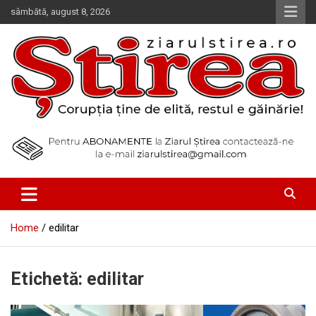
Skip
sâmbătă, august 8, 2026
to
content
Corupția ține de elită, restul e găinărie!
Ziarul Știrea
Home
edilitar
Etichetă:
edilitar