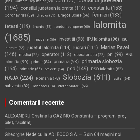
consiliul judetean
CJI
(127)
(85)
Camera Deputatilor
(58)
(194)
constanta
(153)
consiliul judetean ialomita
(116)
fermieri
(133)
Coronavirus
(69)
Dragos Soare
(66)
director
(51)
Ialomita
fetesti
(119)
fonduri europene
(60)
finante
(56)
(1685)
investitii
(98)
IPJ Ialomita
(96)
impozite
(56)
ISU
Marian Pavel
judetul Ialomita
(114)
lucrari
(111)
Ialomita
(58)
(146)
operator
(112)
pnl
(99)
PNL
medici
(72)
operator apa
(72)
primaria slobozia
Ialomita
(90)
primaria
(93)
primar
(84)
(164)
psd
(149)
PSD Ialomita
(82)
primarie
(66)
proiecte
(54)
Slobozia
(611)
RAJA
(224)
Romania
(78)
spital
(64)
subventii
(82)
Tandarei
(64)
Victor Moraru
(56)
Comentarii recente
ALEXANDRU Cristina
la
CAZINO Constanţa – program, preţ
bilet, facilităţi…
Gheorghe Nedelcu
la
ADI ECOO S.A. – 5 din 64 maşini noi