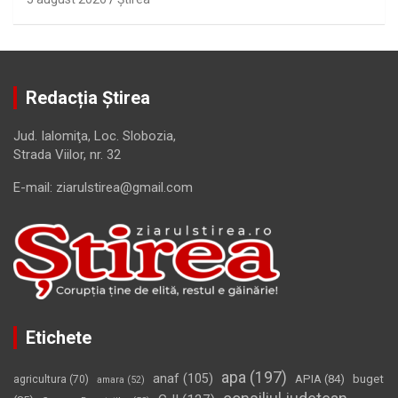
Redacția Știrea
Jud. Ialomiţa, Loc. Slobozia,
Strada Viilor, nr. 32
E-mail: ziarulstirea@gmail.com
Etichete
apa
(197)
anaf
(105)
APIA
(84)
buget
agricultura
(70)
amara
(52)