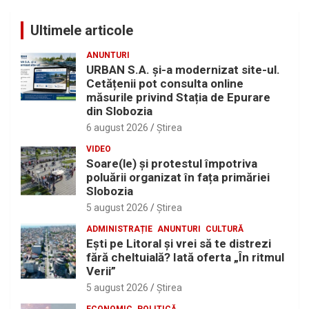
Ultimele articole
ANUNTURI
URBAN S.A. și-a modernizat site-ul.
Cetățenii pot consulta online
măsurile privind Stația de Epurare
din Slobozia
6 august 2026
Ştirea
VIDEO
Soare(le) și protestul împotriva
poluării organizat în fața primăriei
Slobozia
5 august 2026
Ştirea
ADMINISTRAȚIE
ANUNTURI
CULTURĂ
Eşti pe Litoral şi vrei să te distrezi
fără cheltuială? Iată oferta „În ritmul
Verii”
5 august 2026
Ştirea
ECONOMIC
POLITICĂ