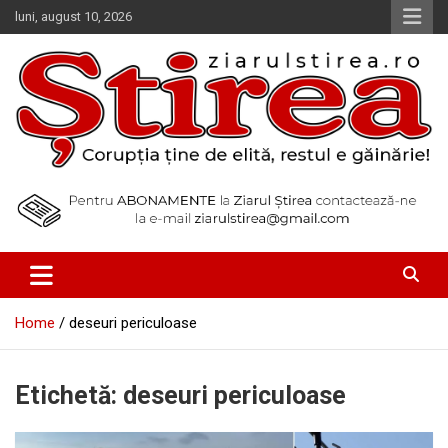
Skip
luni, august 10, 2026
to
content
Corupția ține de elită, restul e găinărie!
Ziarul Știrea
Home
deseuri periculoase
Etichetă:
deseuri periculoase