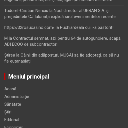
Tudorel-Cristian Nenciu
la
Noul director al URBAN S.A. şi
preşedintele CJ Ialomiţa explică şirul evenimentelor recente
https://32rosucasino.com/
la
Puchiardeala cui i-a păstorit!
M
la
Contractul semnat, azi, pentru 64 de autogunoiere, scapă
ADI ECOO de subcontractori
Ştirea
la
Câinii din adăposturi, MUSAI să fie adoptați, ca să nu
fie eutanasiați
Meniul principal
Acasă
Administrație
Sănătate
Știri
Editorial
Economic