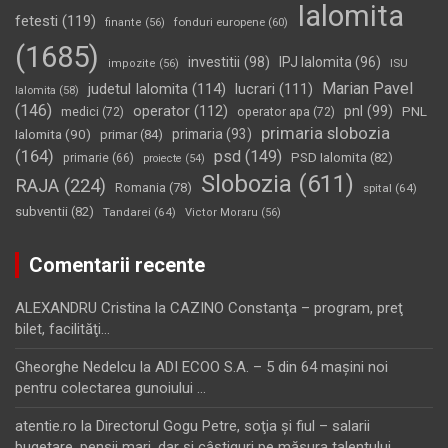
Ialomita
fetesti
(119)
fonduri europene
(60)
finante
(56)
(1685)
investitii
(98)
IPJ Ialomita
(96)
impozite
(56)
ISU
Marian Pavel
judetul Ialomita
(114)
lucrari
(111)
Ialomita
(58)
(146)
operator
(112)
pnl
(99)
PNL
medici
(72)
operator apa
(72)
primaria slobozia
Ialomita
(90)
primaria
(93)
primar
(84)
(164)
psd
(149)
PSD Ialomita
(82)
primarie
(66)
proiecte
(54)
Slobozia
(611)
RAJA
(224)
Romania
(78)
spital
(64)
subventii
(82)
Tandarei
(64)
Victor Moraru
(56)
Comentarii recente
ALEXANDRU Cristina
la
CAZINO Constanţa – program, preţ
bilet, facilităţi…
Gheorghe Nedelcu
la
ADI ECOO S.A. – 5 din 64 maşini noi
pentru colectarea gunoiului …
atentie.ro
la
Directorul Gogu Petre, soţia şi fiul – salarii
bugetare, pensii mari, dar şi câştiguri pe măsura talentului…