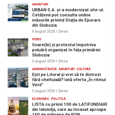
ANUNTURI
URBAN S.A. și-a modernizat site-ul.
Cetățenii pot consulta online
măsurile privind Stația de Epurare
din Slobozia
6 august 2026
Ştirea
VIDEO
Soare(le) și protestul împotriva
poluării organizat în fața primăriei
Slobozia
5 august 2026
Ştirea
ADMINISTRAȚIE
ANUNTURI
CULTURĂ
Eşti pe Litoral şi vrei să te distrezi
fără cheltuială? Iată oferta „În ritmul
Verii”
5 august 2026
Ştirea
ECONOMIC
POLITICĂ
LISTA cu primii 100 de LATIFUNDIARI
din Ialomiţa, care au încasat aproape
160 de milioane de RON