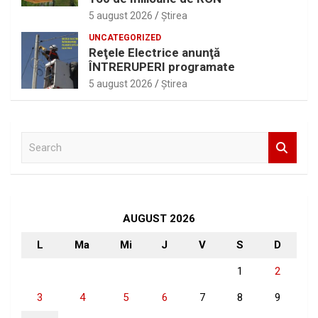
5 august 2026
Ştirea
UNCATEGORIZED
Reţele Electrice anunţă
ÎNTRERUPERI programate
5 august 2026
Ştirea
S
e
a
r
c
h
AUGUST 2026
L
Ma
Mi
J
V
S
D
1
2
3
4
5
6
7
8
9