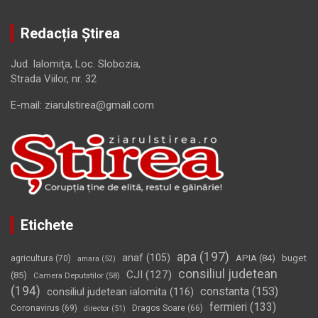
Redacția Știrea
Jud. Ialomiţa, Loc. Slobozia,
Strada Viilor, nr. 32
E-mail: ziarulstirea@gmail.com
Etichete
apa
(197)
anaf
(105)
APIA
(84)
buget
agricultura
(70)
amara
(52)
consiliul judetean
CJI
(127)
(85)
Camera Deputatilor
(58)
(194)
constanta
(153)
consiliul judetean ialomita
(116)
fermieri
(133)
Coronavirus
(69)
Dragos Soare
(66)
director
(51)