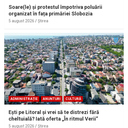
Soare(le) și protestul împotriva poluării
organizat în fața primăriei Slobozia
5 august 2026
Ştirea
ADMINISTRAȚIE
ANUNTURI
CULTURĂ
Eşti pe Litoral şi vrei să te distrezi fără
cheltuială? Iată oferta „În ritmul Verii”
5 august 2026
Ştirea