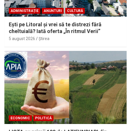
ADMINISTRAȚIE
ANUNTURI
CULTURĂ
Eşti pe Litoral şi vrei să te distrezi fără
cheltuială? Iată oferta „În ritmul Verii”
5 august 2026
Ştirea
ECONOMIC
POLITICĂ