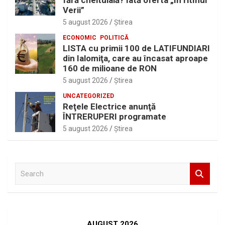
fără cheltuială? Iată oferta „În ritmul
Verii”
5 august 2026
Ştirea
ECONOMIC
POLITICĂ
LISTA cu primii 100 de LATIFUNDIARI
din Ialomiţa, care au încasat aproape
160 de milioane de RON
5 august 2026
Ştirea
UNCATEGORIZED
Reţele Electrice anunţă
ÎNTRERUPERI programate
5 august 2026
Ştirea
S
e
a
r
c
h
AUGUST 2026