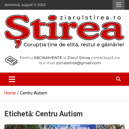
Skip
duminică, august 9, 2026
to
content
Corupția ține de elită, restul e găinărie!
Ziarul Știrea
Home
Centru Autism
Etichetă:
Centru Autism