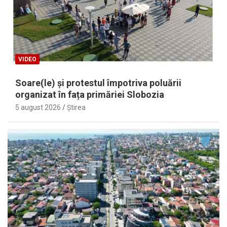
VIDEO
Soare(le) și protestul împotriva poluării
organizat în fața primăriei Slobozia
5 august 2026
Ştirea