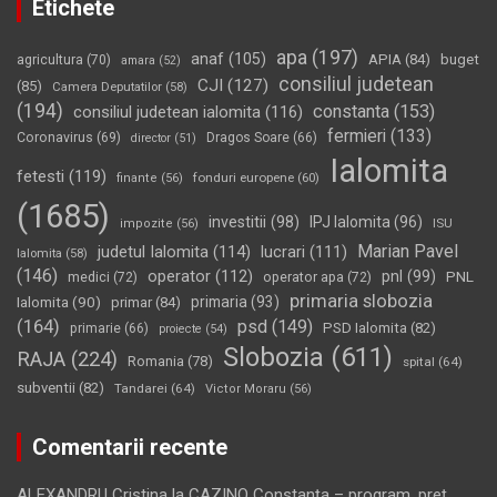
Etichete
apa
(197)
anaf
(105)
APIA
(84)
buget
agricultura
(70)
amara
(52)
consiliul judetean
CJI
(127)
(85)
Camera Deputatilor
(58)
(194)
constanta
(153)
consiliul judetean ialomita
(116)
fermieri
(133)
Coronavirus
(69)
Dragos Soare
(66)
director
(51)
Ialomita
fetesti
(119)
fonduri europene
(60)
finante
(56)
(1685)
investitii
(98)
IPJ Ialomita
(96)
impozite
(56)
ISU
Marian Pavel
judetul Ialomita
(114)
lucrari
(111)
Ialomita
(58)
(146)
operator
(112)
pnl
(99)
PNL
medici
(72)
operator apa
(72)
primaria slobozia
Ialomita
(90)
primaria
(93)
primar
(84)
(164)
psd
(149)
PSD Ialomita
(82)
primarie
(66)
proiecte
(54)
Slobozia
(611)
RAJA
(224)
Romania
(78)
spital
(64)
subventii
(82)
Tandarei
(64)
Victor Moraru
(56)
Comentarii recente
ALEXANDRU Cristina
la
CAZINO Constanţa – program, preţ