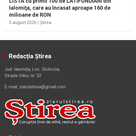
LISTA cu primii 100 de LATIFUNDIARI din
Ialomiţa, care au încasat aproape 160 de
milioane de RON
5 august 2026
Ştirea
Redacția Știrea
Jud. Ialomiţa, Loc. Slobozia,
Strada Viilor, nr. 32
E-mail: ziarulstirea@gmail.com