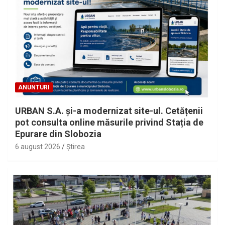
ANUNTURI
URBAN S.A. și-a modernizat site-ul. Cetățenii
pot consulta online măsurile privind Stația de
Epurare din Slobozia
6 august 2026
Ştirea