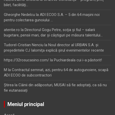
bilet, facilităţi…
Gheorghe Nedelcu
la
ADI ECOO S.A. – 5 din 64 maşini noi
pentru colectarea gunoiului …
atentie.ro
la
Directorul Gogu Petre, soţia şi fiul – salarii
bugetare, pensii mari, dar şi câştiguri pe măsura talentului…
Tudorel-Cristian Nenciu
la
Noul director al URBAN S.A. şi
preşedintele CJ Ialomiţa explică şirul evenimentelor recente
https://32rosucasino.com/
la
Puchiardeala cui i-a păstorit!
M
la
Contractul semnat, azi, pentru 64 de autogunoiere, scapă
ADI ECOO de subcontractori
Ştirea
la
Câinii din adăposturi, MUSAI să fie adoptați, ca să nu
fie eutanasiați
Meniul principal