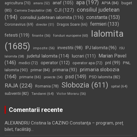
apa
(197)
anaf
(105)
APIA
(84)
buget
agricultura
(70)
amara
(52)
consiliul judetean
CJI
(127)
(85)
Camera Deputatilor
(58)
(194)
constanta
(153)
consiliul judetean ialomita
(116)
fermieri
(133)
Coronavirus
(69)
Dragos Soare
(66)
director
(51)
Ialomita
fetesti
(119)
fonduri europene
(60)
finante
(56)
(1685)
investitii
(98)
IPJ Ialomita
(96)
impozite
(56)
ISU
Marian Pavel
judetul Ialomita
(114)
lucrari
(111)
Ialomita
(58)
(146)
operator
(112)
pnl
(99)
PNL
medici
(72)
operator apa
(72)
primaria slobozia
Ialomita
(90)
primaria
(93)
primar
(84)
(164)
psd
(149)
PSD Ialomita
(82)
primarie
(66)
proiecte
(54)
Slobozia
(611)
RAJA
(224)
Romania
(78)
spital
(64)
subventii
(82)
Tandarei
(64)
Victor Moraru
(56)
Comentarii recente
ALEXANDRU Cristina
la
CAZINO Constanţa – program, preţ
bilet, facilităţi…