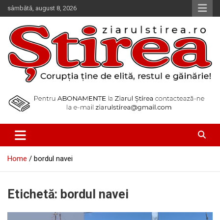
Skip
sâmbătă, august 8, 2026
to
content
Corupția ține de elită, restul e găinărie!
Ziarul Știrea
Home
bordul navei
Etichetă:
bordul navei