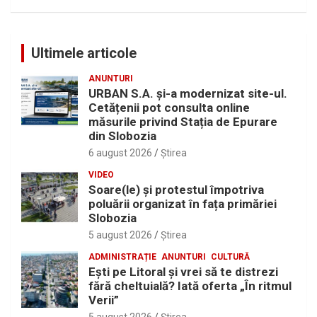
Ultimele articole
ANUNTURI
URBAN S.A. și-a modernizat site-ul.
Cetățenii pot consulta online
măsurile privind Stația de Epurare
din Slobozia
6 august 2026
Ştirea
VIDEO
Soare(le) și protestul împotriva
poluării organizat în fața primăriei
Slobozia
5 august 2026
Ştirea
ADMINISTRAȚIE
ANUNTURI
CULTURĂ
Eşti pe Litoral şi vrei să te distrezi
fără cheltuială? Iată oferta „În ritmul
Verii”