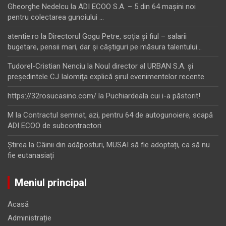
Gheorghe Nedelcu
la
ADI ECOO S.A. – 5 din 64 maşini noi
pentru colectarea gunoiului …
atentie.ro
la
Directorul Gogu Petre, soţia şi fiul – salarii
bugetare, pensii mari, dar şi câştiguri pe măsura talentului…
Tudorel-Cristian Nenciu
la
Noul director al URBAN S.A. şi
preşedintele CJ Ialomiţa explică şirul evenimentelor recente
https://32rosucasino.com/
la
Puchiardeala cui i-a păstorit!
M
la
Contractul semnat, azi, pentru 64 de autogunoiere, scapă
ADI ECOO de subcontractori
Ştirea
la
Câinii din adăposturi, MUSAI să fie adoptați, ca să nu
fie eutanasiați
Meniul principal
Acasă
Administrație