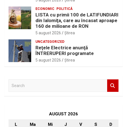
5 august 2026
Ştirea
ECONOMIC
POLITICĂ
LISTA cu primii 100 de LATIFUNDIARI
din Ialomiţa, care au încasat aproape
160 de milioane de RON
5 august 2026
Ştirea
UNCATEGORIZED
Reţele Electrice anunţă
ÎNTRERUPERI programate
5 august 2026
Ştirea
S
e
a
r
c
h
AUGUST 2026
L
Ma
Mi
J
V
S
D