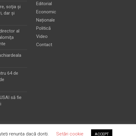
Editorial
e, soţia şi
Economic
i, dar şi
Naționale
Politică
director al
Video
alomiţa
nte
Contact
chiardeala
ntru 64 de
de
MUSAI să fie
i
teți renunța dacă doriți.
Setări cookie
ACCEPT