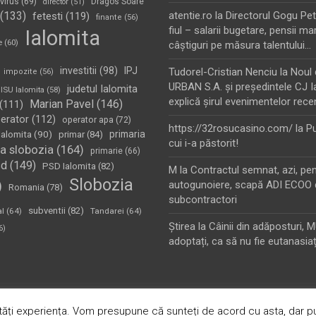
virus
(69)
Dragos Soare
director
(51)
(133)
atentie.ro
la
Directorul Gogu Petr
fetesti
(119)
finante
(56)
fiul – salarii bugetare, pensii mar
Ialomita
e
(60)
câştiguri pe măsura talentului…
investitii
(98)
IPJ
Tudorel-Cristian Nenciu
la
Noul 
impozite
(56)
URBAN S.A. şi preşedintele CJ I
judetul Ialomita
ISU Ialomita
(58)
explică şirul evenimentelor rece
Marian Pavel
(146)
(111)
erator
(112)
operator apa
(72)
https://32rosucasino.com/
la
Pu
Ialomita
(90)
primaria
primar
(84)
cui i-a păstorit!
a slobozia
(164)
primarie
(66)
sd
(149)
PSD Ialomita
(82)
M
la
Contractul semnat, azi, pe
Slobozia
)
autogunoiere, scapă ADI ECOO 
Romania
(78)
subcontractori
subventii
(82)
al
(64)
Tandarei
(64)
Ştirea
la
Câinii din adăposturi, 
6)
adoptați, ca să nu fie eutanasiaț
oudly Powered by:
WordPress
ăți experiența. Vom presupune că sunteți de acord cu asta, dar pu