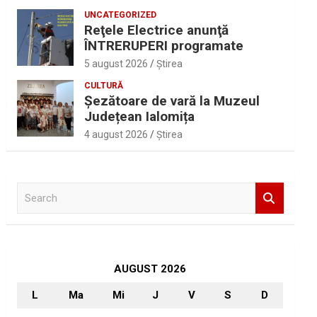
UNCATEGORIZED
Reţele Electrice anunţă
ÎNTRERUPERI programate
5 august 2026
Ştirea
CULTURĂ
Șezătoare de vară la Muzeul
Județean Ialomița
4 august 2026
Ştirea
S
e
a
r
c
h
AUGUST 2026
L
Ma
Mi
J
V
S
D