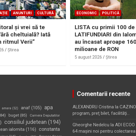
AȚIE
ANUNTURI
CULTURĂ
ECONOMIC
POLITICĂ
itoral şi vrei să te
LISTA cu primii 100 de
fără cheltuială? Iată
LATIFUNDIARI din Ialom
n ritmul Verii”
au încasat aproape 16
milioane de RON
26
Ştirea
5 august 2026
Ştirea
Comentarii recente
apa
ALEXANDRU Cristina
la
CAZINO
anaf
(105)
amara
(52)
program, preţ bilet, facilităţi…
84)
buget
(85)
Camera Deputatilor
consiliul judetean
(194)
)
Gheorghe Nedelcu
la
ADI ECOO S
constanta
tean ialomita
(116)
64 maşini noi pentru colectarea