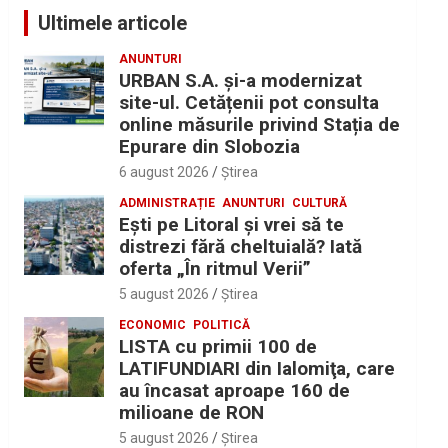
Ultimele articole
ANUNTURI
URBAN S.A. și-a modernizat
site-ul. Cetățenii pot consulta
online măsurile privind Stația de
Epurare din Slobozia
6 august 2026
Ştirea
ADMINISTRAȚIE
ANUNTURI
CULTURĂ
Eşti pe Litoral şi vrei să te
distrezi fără cheltuială? Iată
oferta „În ritmul Verii”
5 august 2026
Ştirea
ECONOMIC
POLITICĂ
LISTA cu primii 100 de
LATIFUNDIARI din Ialomiţa, care
au încasat aproape 160 de
milioane de RON
5 august 2026
Ştirea