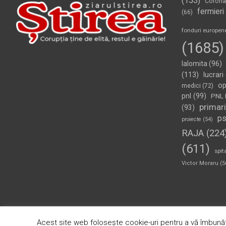
(153)
Corona
fermieri
(66)
fonduri europen
(1685)
Ialomita
(96)
(113)
lucrari
op
medici
(72)
pnl
(99)
PNL 
primari
(93)
p
proiecte
(54)
RAJA
(224
(611)
spit
Victor Moraru
(5
Copyright © 2026
Ziarul Știrea
Theme by:
Theme Horse
Pr
Acest site web folosește cookie-uri pentru a vă îmbunăt