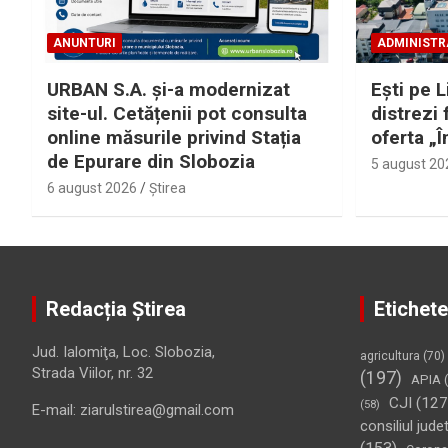
ANUNTURI
ADMINISTR
URBAN S.A. și-a modernizat
Eşti pe L
site-ul. Cetățenii pot consulta
distrezi 
online măsurile privind Stația
oferta „Î
de Epurare din Slobozia
5 august 20
6 august 2026
Ştirea
Redacția Știrea
Etichete
Jud. Ialomiţa, Loc. Slobozia,
agricultura
(70)
Strada Viilor, nr. 32
(197)
APIA
(
CJI
(127
(58)
E-mail: ziarulstirea@gmail.com
consiliul jude