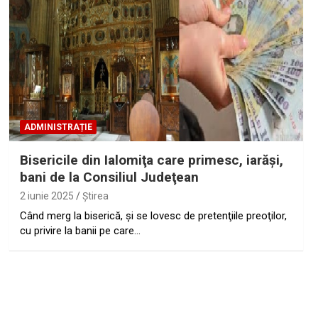
ADMINISTRAȚIE
Bisericile din Ialomiţa care primesc, iarăşi,
bani de la Consiliul Judeţean
2 iunie 2025
Ştirea
Când merg la biserică, şi se lovesc de pretenţiile preoţilor,
cu privire la banii pe care…