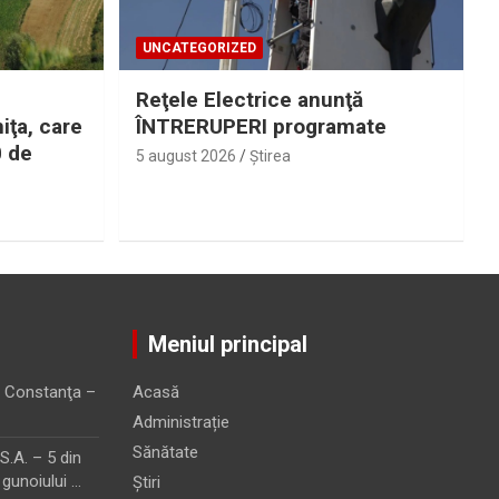
UNCATEGORIZED
Reţele Electrice anunţă
iţa, care
ÎNTRERUPERI programate
0 de
5 august 2026
Ştirea
Meniul principal
 Constanţa –
Acasă
Administrație
Sănătate
.A. – 5 din
 gunoiului …
Știri