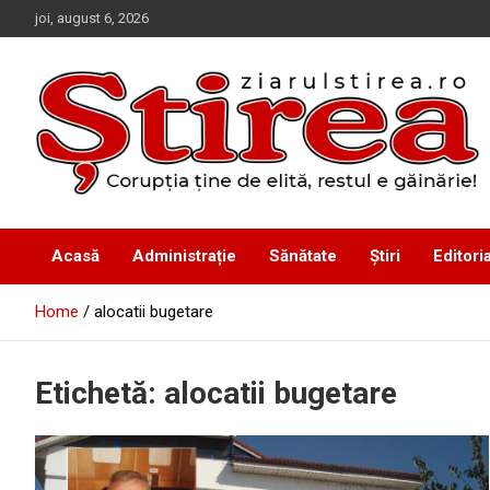
Skip
joi, august 6, 2026
to
content
Corupția ține de elită, restul e găinărie!
Ziarul Știrea
Acasă
Administrație
Sănătate
Știri
Editoria
Home
alocatii bugetare
Etichetă:
alocatii bugetare