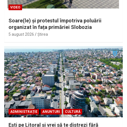
VIDEO
Soare(le) și protestul împotriva poluării
organizat în fața primăriei Slobozia
5 august 2026
Ştirea
ADMINISTRAȚIE
ANUNTURI
CULTURĂ
Eşti pe Litoral şi vrei să te distrezi fără