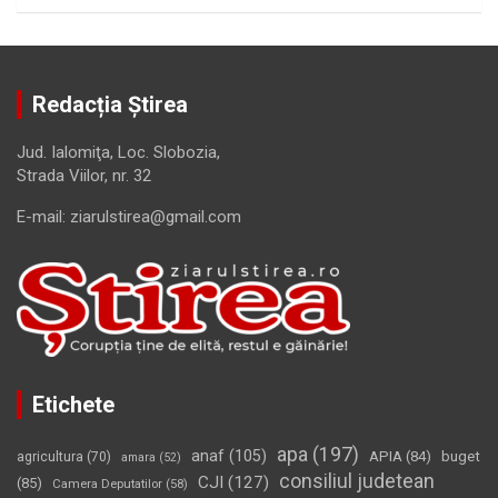
Redacția Știrea
Jud. Ialomiţa, Loc. Slobozia,
Strada Viilor, nr. 32
E-mail: ziarulstirea@gmail.com
Etichete
apa
(197)
anaf
(105)
APIA
(84)
buget
agricultura
(70)
amara
(52)
consiliul judetean
CJI
(127)
(85)
Camera Deputatilor
(58)