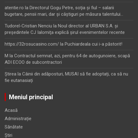
atentie.ro
la
Directorul Gogu Petre, soţia şi fiul – salarii
bugetare, pensii mari, dar şi câştiguri pe măsura talentului…
Tudorel-Cristian Nenciu
la
Noul director al URBAN S.A. şi
preşedintele CJ Ialomiţa explică şirul evenimentelor recente
https://32rosucasino.com/
la
Puchiardeala cui i-a păstorit!
M
la
Contractul semnat, azi, pentru 64 de autogunoiere, scapă
ADI ECOO de subcontractori
Ştirea
la
Câinii din adăposturi, MUSAI să fie adoptați, ca să nu
fie eutanasiați
Meniul principal
Acasă
Administrație
Sănătate
Știri