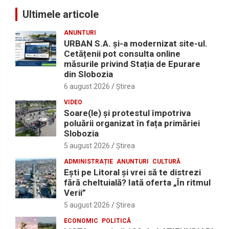
Ultimele articole
ANUNTURI
URBAN S.A. și-a modernizat site-ul.
Cetățenii pot consulta online
măsurile privind Stația de Epurare
din Slobozia
6 august 2026
Ştirea
VIDEO
Soare(le) și protestul împotriva
poluării organizat în fața primăriei
Slobozia
5 august 2026
Ştirea
ADMINISTRAȚIE
ANUNTURI
CULTURĂ
Eşti pe Litoral şi vrei să te distrezi
fără cheltuială? Iată oferta „În ritmul
Verii”
5 august 2026
Ştirea
ECONOMIC
POLITICĂ