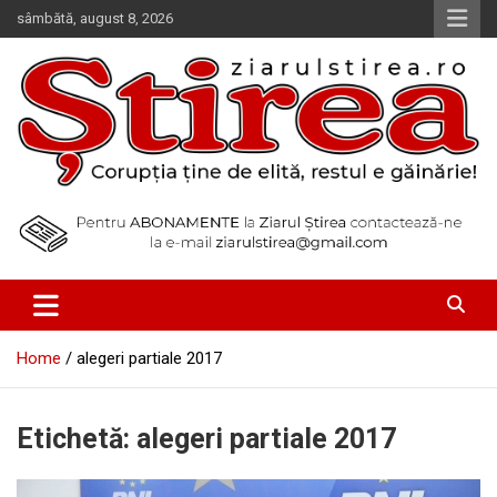
Skip
sâmbătă, august 8, 2026
to
content
Corupția ține de elită, restul e găinărie!
Ziarul Știrea
Home
alegeri partiale 2017
Etichetă:
alegeri partiale 2017