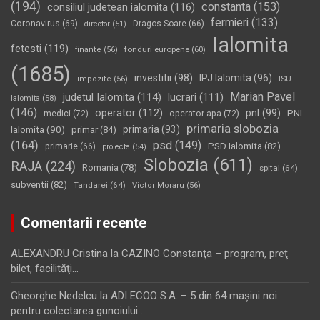
(194)
constanta
(153)
consiliul judetean ialomita
(116)
fermieri
(133)
Coronavirus
(69)
Dragos Soare
(66)
director
(51)
Ialomita
fetesti
(119)
fonduri europene
(60)
finante
(56)
(1685)
investitii
(98)
IPJ Ialomita
(96)
impozite
(56)
ISU
Marian Pavel
judetul Ialomita
(114)
lucrari
(111)
Ialomita
(58)
(146)
operator
(112)
pnl
(99)
PNL
medici
(72)
operator apa
(72)
primaria slobozia
Ialomita
(90)
primaria
(93)
primar
(84)
(164)
psd
(149)
PSD Ialomita
(82)
primarie
(66)
proiecte
(54)
Slobozia
(611)
RAJA
(224)
Romania
(78)
spital
(64)
subventii
(82)
Tandarei
(64)
Victor Moraru
(56)
Comentarii recente
ALEXANDRU Cristina
la
CAZINO Constanţa – program, preţ
bilet, facilităţi…
Gheorghe Nedelcu
la
ADI ECOO S.A. – 5 din 64 maşini noi
pentru colectarea gunoiului …