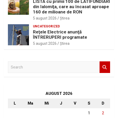
LISTA cu primii 100 de LATIFUNDIARI
din Ialomiţa, care au încasat aproape
160 de milioane de RON
5 august 2026
Ştirea
UNCATEGORIZED
Reţele Electrice anunţă
ÎNTRERUPERI programate
5 august 2026
Ştirea
S
e
a
r
c
h
AUGUST 2026
L
Ma
Mi
J
V
S
D
1
2